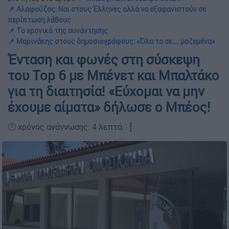
📌 Αλαφούζος: Ναι στους Έλληνες αλλά να εξαφανιστούν σε
περίπτωση λάθους
📌 Το χρονικό της συνάντησης
📌 Μαρινάκης στους δημοσιογράφους: «Όλα τα σκ.... μαζεμένα»
Ένταση και φωνές στη σύσκεψη
του Top 6 με Μπένετ και Μπαλτάκο
για τη διαιτησία! «Εύχομαι να μην
έχουμε αίματα» δήλωσε ο Μπέος!
🕛 χρόνος ανάγνωσης: 4 λεπτά ┋