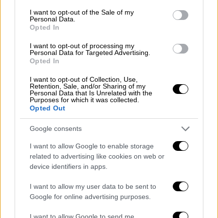
consent section.
I want to opt-out of the Sale of my
Αλαφούζος: Ναι στους Έλληνες αλλά
Personal Data.
Opted In
να εξαφανιστούν σε περίπτωση
λάθους
I want to opt-out of processing my
Personal Data for Targeted Advertising.
Opted In
Νωρίτερα, λόγω επαγγελματικών
υποχρεώσεων αποχώρησε και ο Γιάννης
I want to opt-out of Collection, Use,
Retention, Sale, and/or Sharing of my
Αλαφούζος. Σύμφωνα με πληροφορίες του
Personal Data that Is Unrelated with the
Purposes for which it was collected.
SDNA, ο ισχυρός άνδρας του Παναθηναϊκού
Opted Out
αποκάλυψε επαφή που είχε δια ζώσης με την
Google consents
ευρωπαϊκή ομοσπονδία, ενώ έκανε και
πρόταση για Έλληνες διαιτητές υπό
I want to allow Google to enable storage
προϋποθέσεις! «Πήγα στην UEFA και
related to advertising like cookies on web or
device identifiers in apps.
πράγματι έχουμε πάρει την ενημέρωση ότι
δεν γίνεται να έρθουν ελίτ διαιτητές. Όμως
I want to allow my user data to be sent to
δεν δεχόμαστε και να έρχονται διαιτητές
Google for online advertising purposes.
τύπου Νταμπάνοβιτς! Η κατάσταση γενικά
I want to allow Google to send me