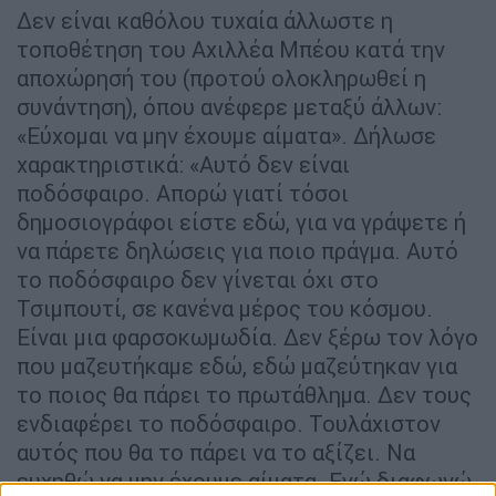
Δεν είναι καθόλου τυχαία άλλωστε η
τοποθέτηση του Αχιλλέα Μπέου κατά την
αποχώρησή του (προτού ολοκληρωθεί η
συνάντηση), όπου ανέφερε μεταξύ άλλων:
«Εύχομαι να μην έχουμε αίματα». Δήλωσε
χαρακτηριστικά: «Αυτό δεν είναι
ποδόσφαιρο. Απορώ γιατί τόσοι
δημοσιογράφοι είστε εδώ, για να γράψετε ή
να πάρετε δηλώσεις για ποιο πράγμα. Αυτό
το ποδόσφαιρο δεν γίνεται όχι στο
Τσιμπουτί, σε κανένα μέρος του κόσμου.
Είναι μια φαρσοκωμωδία. Δεν ξέρω τον λόγο
που μαζευτήκαμε εδώ, εδώ μαζεύτηκαν για
το ποιος θα πάρει το πρωτάθλημα. Δεν τους
ενδιαφέρει το ποδόσφαιρο. Τουλάχιστον
αυτός που θα το πάρει να το αξίζει. Να
ευχηθώ να μην έχουμε αίματα. Εγώ διαφωνώ