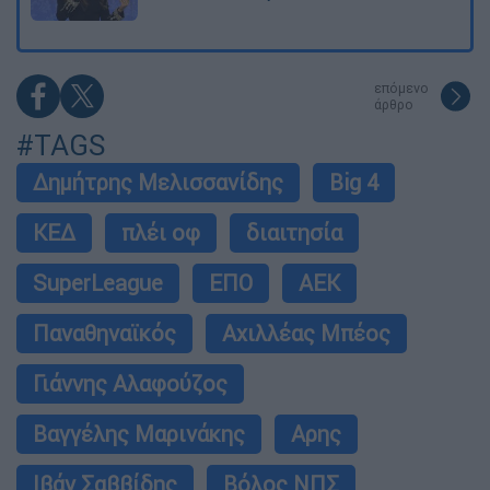
επόμενο
άρθρο
#TAGS
Δημήτρης Μελισσανίδης
Big 4
ΚΕΔ
πλέι οφ
διαιτησία
SuperLeague
ΕΠΟ
ΑΕΚ
Παναθηναϊκός
Αχιλλέας Μπέος
Γιάννης Αλαφούζος
Βαγγέλης Μαρινάκης
Αρης
Ιβάν Σαββίδης
Βόλος ΝΠΣ