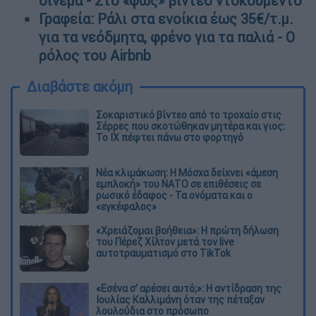
σινεμά - Στο «φως» βίντεο ντοκουμέντο
Γραφεία: Ράλι στα ενοίκια έως 35€/τ.μ.
για τα νεόδμητα, φρένο για τα παλιά - Ο
ρόλος του Airbnb
Διαβάστε ακόμη
Σοκαριστικό βίντεο από το τροχαίο στις
Σέρρες που σκοτώθηκαν μητέρα και γιος:
Το ΙΧ πέφτει πάνω στο φορτηγό
Νέα κλιμάκωση: Η Μόσχα δείχνει «άμεση
εμπλοκή» του ΝΑΤΟ σε επιθέσεις σε
ρωσικό έδαφος - Τα ονόματα και ο
«εγκέφαλος»
«Χρειάζομαι βοήθεια»: Η πρώτη δήλωση
του Πέρεζ Χίλτον μετά τον live
αυτοτραυματισμό στο TikTok
«Εσένα σ’ αρέσει αυτό;»: Η αντίδραση της
Ιουλίας Καλλιμάνη όταν της πέταξαν
λουλούδια στο πρόσωπο