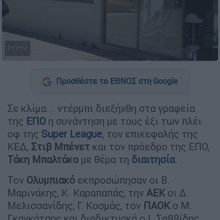
Intime
Προσθέστε το ΕΘΝΟΣ στη Google
Σε κλίμα... ντέρμπι διεξήχθη στα γραφεία
της
ΕΠΟ
η συνάντηση με τους έξι των πλέι
οφ της
Super League
, τον επικεφαλής της
ΚΕΔ,
Στιβ Μπένετ
και τον πρόεδρο της ΕΠΟ,
Τάκη Μπαλτάκο
με θέμα τη
διαιτησία
.
Τον
Ολυμπιακό
εκπροσώπησαν οι Β.
Μαρινάκης, Κ. Καραπαπάς, την
ΑΕΚ
οι Δ.
Μελισσανίδης, Γ. Κοσμάς, τον
ΠΑΟΚ
ο Μ.
Γκαγκάτσης και διαδικτυακά ο Ι. Σαββίδης,