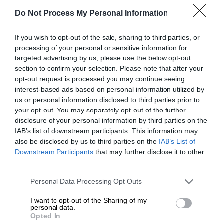
με τέτοιες πρακτικές. Το τι έγινε μέσα θα
Do Not Process My Personal Information
σας το πουν οι άλλοι, εγώ δεν λέω τίποτα.
Φώναξα, αντέδρασα για αυτές τις πρακτικές.
If you wish to opt-out of the sale, sharing to third parties, or
Ως εκ τούτου, δεν πάει πουθενά το
processing of your personal or sensitive information for
ποδόσφαιρο, εάν δεν γίνουν τομές εδώ και
targeted advertising by us, please use the below opt-out
section to confirm your selection. Please note that after your
τώρα και παρθούν αποφάσεις. Λυπάμαι πολύ.
opt-out request is processed you may continue seeing
Τι να καταλήξουν, το θέατρο των σκιών είναι
interest-based ads based on personal information utilized by
μέσα».
us or personal information disclosed to third parties prior to
your opt-out. You may separately opt-out of the further
disclosure of your personal information by third parties on the
IAB’s list of downstream participants. This information may
also be disclosed by us to third parties on the
IAB’s List of
Downstream Participants
that may further disclose it to other
third parties.
video
Please note that this website/app uses one or more Google
Personal Data Processing Opt Outs
services and may gather and store information including but
not limited to your visit or usage behaviour. You may click to
I want to opt-out of the Sharing of my
personal data.
grant or deny consent to Google and its third-party tags to
Opted In
use your data for below specified purposes in below Google