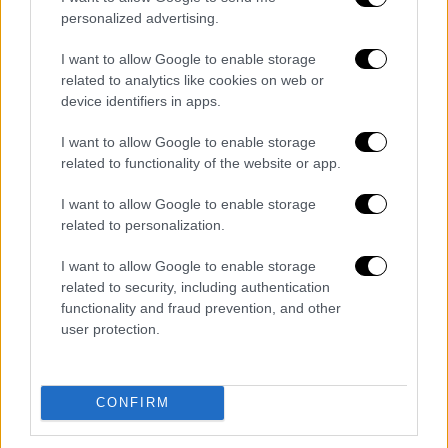
είναι έκρυθμη στην κοινωνία και πρέπει να
personalized advertising.
κάνουμε κάτι για να μη γίνει χειρότερη»,
ανέφερε αρχικά ο Γιάννης Αλαφούζος και
I want to allow Google to enable storage
πρόσθεσε μεταξύ άλλων.
related to analytics like cookies on web or
device identifiers in apps.
«Εμείς θέλουμε τους καλύτερους δυνατούς
I want to allow Google to enable storage
διαιτητές. Αλλά, αν δεν μπορούν να έρθουν,
related to functionality of the website or app.
ζητάω από εσάς κ.Μπένετ να βάλουμε ακόμα
και Έλληνα διαιτητή. Όμως, σε περίπτωση
I want to allow Google to enable storage
λάθους, θα παραιτηθείτε κι εσείς, αλλά θα
related to personalization.
εξαφανιστεί από τους πίνακες και ο
I want to allow Google to enable storage
διαιτητής! Δεν γίνεται στην εποχή του VAR
related to security, including authentication
να συμβαίνουν εξόφθαλμα λάθη. Γι' αυτό και
functionality and fraud prevention, and other
απαιτούμε ισονομία».
user protection.
Το χρονικό της συνάντησης
CONFIRM
H συνάντηση άρχισε στις 12.10, ενώ ο
Γιάννης Αλαφούζος αποχώρησε πρώτος