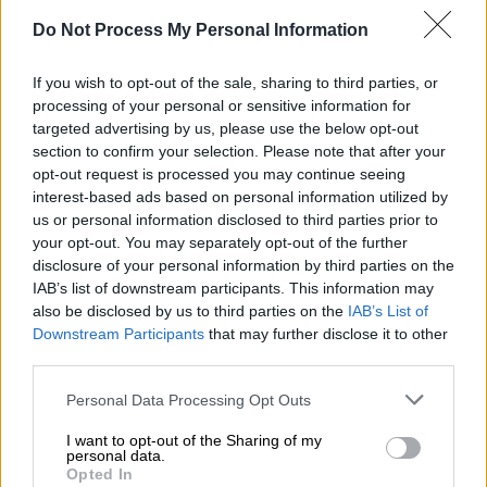
Do Not Process My Personal Information
Λευτέρης Πετρούνιας
Η άφιξη του Λευτέρη Πετρούνια από την Ντόχα (Intime)
If you wish to opt-out of the sale, sharing to third parties, or
processing of your personal or sensitive information for
Για τον μεγάλο του αντίπαλο Άρτουρ Ζανέτι
targeted advertising by us, please use the below opt-out
section to confirm your selection. Please note that after your
και το άγχος που είχε στον αγώνα, σχολίασε:
opt-out request is processed you may continue seeing
«Καταρχάς θέλω να πω δύο πράγματα.
interest-based ads based on personal information utilized by
Έφτασα σε αυτή τη διοργάνωση χωρίς να
us or personal information disclosed to third parties prior to
έχω καθόλου πίεση. Όταν έφτασα στον
your opt-out. You may separately opt-out of the further
disclosure of your personal information by third parties on the
αγώνα είδα πολλές ελληνικές σημαίες, είδα
IAB’s list of downstream participants. This information may
περισσότερους από 1.000 Έλληνες. Όταν
also be disclosed by us to third parties on the
IAB’s List of
τους είδα, αγχώθηκα κάπως και συγκινήθηκα.
Downstream Participants
that may further disclose it to other
Μετά την προσγείωσή μου ήμουν σίγουρος
third parties.
ότι θα τα καταφέρω. Με άγχωσε η
Please note that this website/app uses one or more Google
Personal Data Processing Opt Outs
προσπάθεια του Βραζιλιάνου, ήταν ένας
services and may gather and store information including but
πολύ σημαντικός αντίπαλος».
not limited to your visit or usage behaviour. You may click to
I want to opt-out of the Sharing of my
personal data.
grant or deny consent to Google and its third-party tags to
Opted In
use your data for below specified purposes in below Google