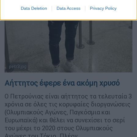
Data Deletion
Data Access
Privacy Policy
petr3.jpg
Αήττητος έφερε ένα ακόμη χρυσό
Ο Πετρούνιας είναι αήττητος τα τελευταία 3
χρόνια σε όλες τις κορυφαίες διοργανώσεις
(Ολυµπιακούς Αγώνες, Παγκόσµια και
Ευρωπαϊκά) και θέλει να συνεχίσει το σερί
του µέχρι το 2020 στους Ολυµπιακούς
Αγώνες του Τόκιο. Πλέον