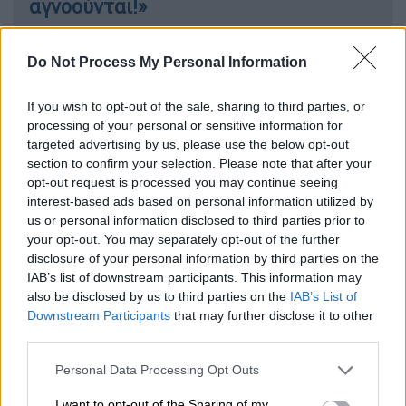
αγνοούνται!»
Do Not Process My Personal Information
«Δέχθηκα επίθεση από μεθυσμένο»
If you wish to opt-out of the sale, sharing to third parties, or
processing of your personal or sensitive information for
«Δέχτηκα επίθεση από έναν οπαδό του
targeted advertising by us, please use the below opt-out
Παναθηναϊκού μετά την προσγείωση στην
section to confirm your selection. Please note that after your
Αθήνα. Με έφτυσε και με χτύπησε. Αυτός ο
opt-out request is processed you may continue seeing
interest-based ads based on personal information utilized by
τύπος ήταν μεθυσμένος και έλεγε πως θα με
us or personal information disclosed to third parties prior to
καταστρέψει μιλώντας στον Τύπο.
your opt-out. You may separately opt-out of the further
Σηκώθηκε από τη θέση του και είπε πως
disclosure of your personal information by third parties on the
είναι οπαδός του Παναθηναϊκού και πως θα
IAB’s list of downstream participants. This information may
μας καταστρέψει. Ένας μεθυσμένος και
also be disclosed by us to third parties on the
IAB’s List of
Downstream Participants
that may further disclose it to other
επιθετικός τύπος ήταν», ανέφερε
third parties.
παρουσιάζοντας τη δική του εκδοχή.
Please note that this website/app uses one or more Google
Personal Data Processing Opt Outs
Και πρόσθεσε: «Εμείς θέλαμε να πάμε στην
services and may gather and store information including but
not limited to your visit or usage behaviour. You may click to
I want to opt-out of the Sharing of my