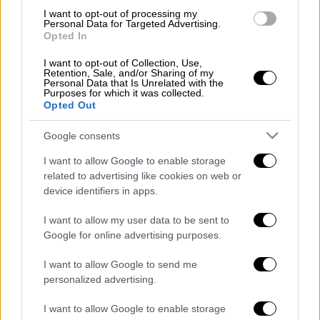
προσπάθησε να απειλήσει τον Ολυμπιακό,
I want to opt-out of processing my
Personal Data for Targeted Advertising.
αλλά τελικά οι Ερυθρόλευκοι άνοιξαν το
Opted In
σκορ. Στο 33' ο Ροντινέι σέντραρε από δεξιά
I want to opt-out of Collection, Use,
και ο Σαμασέκου που πάτησε την αντίπαλη
Retention, Sale, and/or Sharing of my
περιοχή πέτυχε το 0-1. Όσο κι αν
Personal Data that Is Unrelated with the
Purposes for which it was collected.
προσπάθησε στη συνέχεια ο Δικέφαλος δεν
Opted Out
βρήκε το γκολ της ισοφάρισης και ως εκ
Google consents
τούτου το ματς τελείωσε με τους
Ερυθρόλευκους να πανηγυρίζουν τη δεύτερη
I want to allow Google to enable storage
σερί νίκη τους σε ντέρμπι μετά την
related to advertising like cookies on web or
device identifiers in apps.
επικράτηση και με τον Παναθηναϊκό στο
Καραϊσκάκη.
I want to allow my user data to be sent to
Google for online advertising purposes.
ΠΑΟΚ
(Ραζβάν Λουτσέσκου): Κοτάρσκι, Ράφα
Σοάρες, Νάσμπεργκ (46' Κουλιεράκης),
I want to allow Google to send me
Ίνγκασον, Κεντζιόρα, Ντάντας (64' Σβαμπ),
personalized advertising.
Αουγκούστο (76' Φιλίπερ Σοάρες),
I want to allow Google to enable storage
Κωνσταντέλιας, Μπίσεσβαρ (64' Τάισον),