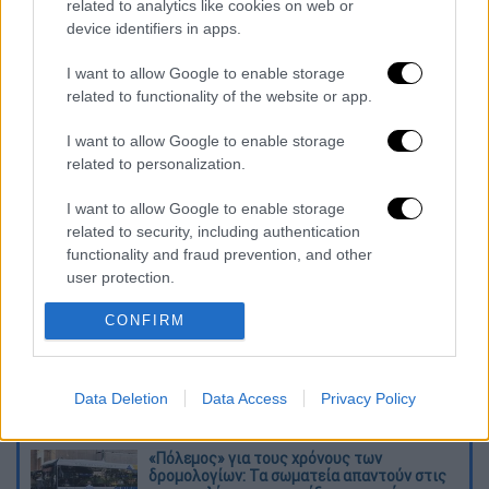
related to analytics like cookies on web or
Ζίβκοβιτς, Μπράντον Τόμας (82' Τζίμας).
device identifiers in apps.
Ολυμπιακός
(Ζοζέ Ανιγκό): Τζολάκης,
I want to allow Google to enable storage
related to functionality of the website or app.
Ρέαμπτσιουκ, Ντόι, Παπασταθόπουλος,
Ροντινέι, Σαμασέκου, Εμβιλά, Χουάνγκ (78'
I want to allow Google to enable storage
Κασάμι), Φορτούνης (77' Μασούρας), Μπιέλ
related to personalization.
(65' Βρουσάι), Μπακαμπού (71' Ελ Αραμπί).
I want to allow Google to enable storage
Διαβάστε ακόμη
related to security, including authentication
functionality and fraud prevention, and other
user protection.
Δημιούργησαν με AI νέους ιούς μέσα σε
λίγες ώρες - Γιατί προβληματίζονται οι
επιστήμονες
CONFIRM
Σαν το τρομακτικό It: 15χρονο ντυμένος
κλόουν μαχαίρωσε μέχρι θανάτου
Data Deletion
Data Access
Privacy Policy
ηλικιωμένο - Τον κατέγραψε κάμερα
«Πόλεμος» για τους χρόνους των
δρομολογίων: Τα σωματεία απαντούν στις