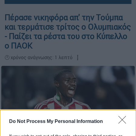
Πέρασε νικηφόρα απ' την Τούμπα
και τερμάτισε τρίτος ο Ολυμπιακός
- Παίζει τα ρέστα του στο Κύπελλο
ο ΠΑΟΚ
🕛 χρόνος ανάγνωσης: 1 λεπτό ┋
Do Not Process My Personal Information