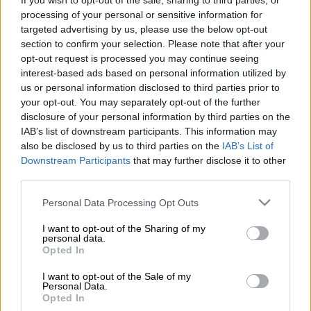
If you wish to opt-out of the sale, sharing to third parties, or
processing of your personal or sensitive information for
Intime
targeted advertising by us, please use the below opt-out
section to confirm your selection. Please note that after your
opt-out request is processed you may continue seeing
Προσθέστε το ΕΘΝΟΣ στη Google
interest-based ads based on personal information utilized by
us or personal information disclosed to third parties prior to
your opt-out. You may separately opt-out of the further
Ο
Ολυμπιακός
ήταν ο μεγάλος νικητής στο
disclosure of your personal information by third parties on the
ντέρμπι της
Τούμπας
(0-1) καθώς το γκολ
IAB’s list of downstream participants. This information may
του
Σαμασέκου
διατήρησε τους Πειραιώτες
also be disclosed by us to third parties on the
IAB’s List of
Downstream Participants
that may further disclose it to other
στην τρίτη θέση της βαθμολογίας της
Super
third parties.
League
. Ο
ΠΑΟΚ
έχασε αλλά δεν χάθηκε
καθώς θα έχει δεύτερη ευκαιρία στον τελικό
Please note that this website/app uses one or more Google
Personal Data Processing Opt Outs
services and may gather and store information including but
απέναντι στην ΑΕΚ προκειμένου να
not limited to your visit or usage behaviour. You may click to
I want to opt-out of the Sharing of my
πανηγυρίσει έναν τίτλο αλλά και να
personal data.
grant or deny consent to Google and its third-party tags to
Opted In
εξασφαλίσει και το «καλό» ευρωπαϊκό
use your data for below specified purposes in below Google
εισιτήριο...
consent section.
I want to opt-out of the Sale of my
Personal Data.
Opted In
Ο ΠΑΟΚ άρχισε καλά το παιχνίδι,