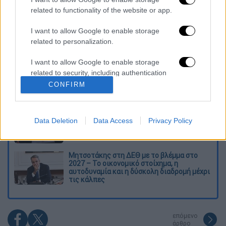
related to functionality of the website or app.
Διαβάστε ακόμη
I want to allow Google to enable storage
Ξεφυλλίζοντας... τέσσερις ιστορίες για τη
γνώση, τη φύση και την τεχνολογία
related to personalization.
I want to allow Google to enable storage
related to security, including authentication
Απίστευτη ιστορία στην Ελλάδα – Πώς μια
μπάλα ταξίδεψε στη θάλασσα 80 μίλια για
functionality and fraud prevention, and other
CONFIRM
να κρατήσει ζωντανό έναν 30χρονο!
user protection.
Κορυφώνεται το κύμα ζέστης: Πού θα
Data Deletion
Data Access
Privacy Policy
δείξει 40αρια το θερμόμετρο - Οι περιοχές
σε red code
Μητσοτάκης στη ΔΕΘ με το βλέμμα στο
2027 – Το οικονομικό στοίχημα, η
αυτοδυναμία και η δύσκολη διαδρομή μέχρι
τις κάλπες
επόμενο
άρθρο