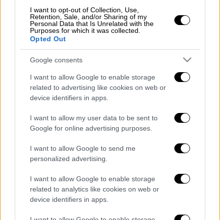
I want to opt-out of Collection, Use,
Retention, Sale, and/or Sharing of my
«Δεν φεύγω, δεν πάω πουθενά. Δεν έχει
Personal Data that Is Unrelated with the
έρθει η ώρα να φύγω από την ΑΕΚ. Όποιοι
Purposes for which it was collected.
Opted Out
διαδίδουν αυτές τις ανοησίες, δεν ξέρουν τι
τους γίνεται. Εγώ θα είμαι εδώ και θα
Google consents
καμαρώσω την ΑΕΚ της Ευρώπης» είπε ο
I want to allow Google to enable storage
Δημήτρης Μελισσανίδης και πρόσθεσε: «Να
related to advertising like cookies on web or
ξέρετε κάτι: οι μεγάλες ομάδες δεν έχουν
device identifiers in apps.
ιδιοκτήτες, ανήκουν στον λαό τους. Κάποια
I want to allow my user data to be sent to
στιγμή όλοι εμείς φεύγουμε από αυτές.
Google for online advertising purposes.
Όμως για μένα δεν έχει έρθει η ώρα να φύγω
από τη μεγάλη μου αγάπη. Απολαμβάνω το
I want to allow Google to send me
νέκταρ που μας πρόσφερε φέτος η ομάδα
personalized advertising.
του Αλμέιδα και υπόσχομαι ότι την επόμενη
I want to allow Google to enable storage
σεζόν θα κάνουμε τα πάντα για να
related to analytics like cookies on web or
ενισχυθούμε και να είμαστε ακόμα πιο
device identifiers in apps.
δυνατοί».
I want to allow Google to enable storage