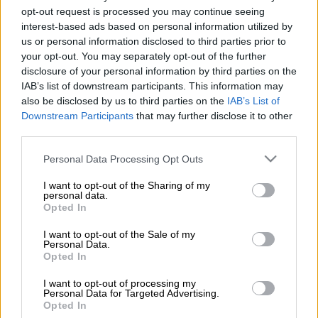
opt-out request is processed you may continue seeing
Προσθέστε το ΕΘΝΟΣ στη Google
interest-based ads based on personal information utilized by
us or personal information disclosed to third parties prior to
Το τελευταίο διάστημα υπήρξαν φήμες περί
your opt-out. You may separately opt-out of the further
επικείμενης αποχώρησης του
Δημήτρη
disclosure of your personal information by third parties on the
IAB’s list of downstream participants. This information may
Μελισσανίδη
απ' τα διοικητικά δρώμενα της
also be disclosed by us to third parties on the
IAB’s List of
ΑΕΚ
. Υπήρξαν εκτιμήσεις ότι ο διοικητικός
Downstream Participants
that may further disclose it to other
ηγέτης της Ένωσης θα αποχωρήσει έχοντας
third parties.
ολοκληρώσει το έργο του γηπέδου στη Νέα
Please note that this website/app uses one or more Google
Personal Data Processing Opt Outs
Φιλαδέλφεια και σε μια σεζόν που η ομάδα
services and may gather and store information including but
κατέκτησε πρωτάθλημα και Κύπελλο.
not limited to your visit or usage behaviour. You may click to
I want to opt-out of the Sharing of my
personal data.
grant or deny consent to Google and its third-party tags to
Opted In
Ωστόσο, μιλώντας στην εφημερίδα Live
use your data for below specified purposes in below Google
Sport, ο Δημήτρης Μελισσανίδης ξεκαθάρισε
consent section.
I want to opt-out of the Sale of my
Personal Data.
ότι «δεν έχει έρθει η ώρα» τονίζοντας ότι
Opted In
θέλει να δει την ΑΕΚ «να κάνει πορεία και
στην Ευρώπη».
I want to opt-out of processing my
Personal Data for Targeted Advertising.
Opted In
Η δήλωση Μελισσανίδη