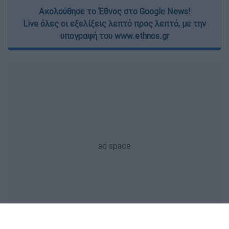
Ακολούθησε το Έθνος στο Google News!
Live όλες οι εξελίξεις λεπτό προς λεπτό, με την
υπογραφή του www.ethnos.gr