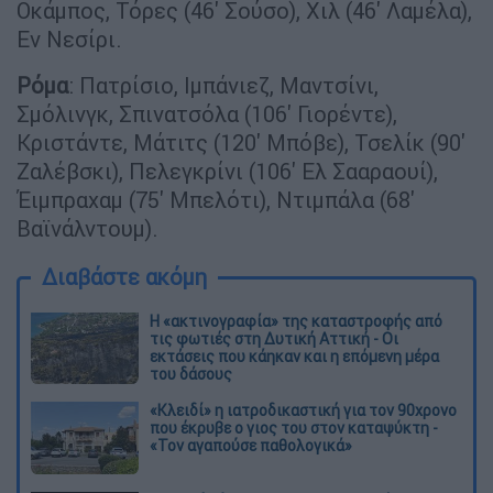
Οκάμπος, Τόρες (46' Σούσο), Χιλ (46' Λαμέλα),
Εν Νεσίρι.
Ρόμα
: Πατρίσιο, Ιμπάνιεζ, Μαντσίνι,
Σμόλινγκ, Σπινατσόλα (106' Γιορέντε),
Κριστάντε, Μάτιτς (120' Μπόβε), Τσελίκ (90'
Ζαλέβσκι), Πελεγκρίνι (106' Ελ Σααραουί),
Έιμπραχαμ (75' Μπελότι), Ντιμπάλα (68'
Βαϊνάλντουμ).
Διαβάστε ακόμη
Η «ακτινογραφία» της καταστροφής από
τις φωτιές στη Δυτική Αττική - Οι
εκτάσεις που κάηκαν και η επόμενη μέρα
του δάσους
«Κλειδί» η ιατροδικαστική για τον 90χρονο
που έκρυβε ο γιος του στον καταψύκτη -
«Τον αγαπούσε παθολογικά»