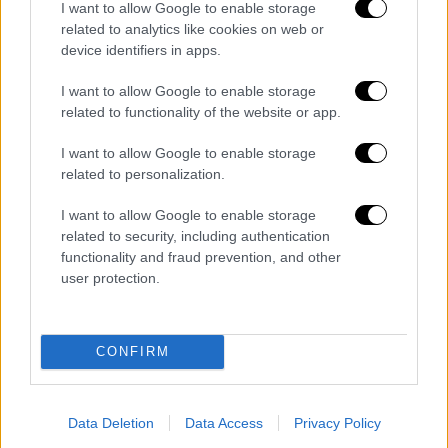
ημίχρονο και γρήγορα βρήκε το γκολ της
I want to allow Google to enable storage
related to analytics like cookies on web or
ισοφάρισης. Στο 55' ο Νάβας σέντραρε από
device identifiers in apps.
τη δεξιά πλευρά και ο Μαντσίνι στην
προσπάθειά του να προλάβει την μπάλα
I want to allow Google to enable storage
προτού φτάσει στον Εν Νεσίρι, την έστειλε
related to functionality of the website or app.
στα δίχτυα της ομάδας του για το 1-1.
I want to allow Google to enable storage
related to personalization.
I want to allow Google to enable storage
related to security, including authentication
functionality and fraud prevention, and other
user protection.
CONFIRM
Data Deletion
Data Access
Privacy Policy