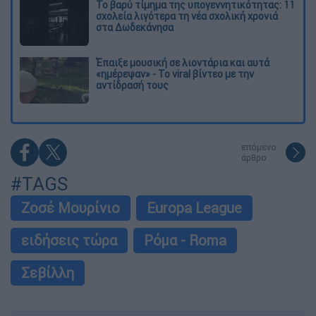
Το βαρύ τίμημα της υπογεννητικότητας: 11
σχολεία λιγότερα τη νέα σχολική χρονιά
στα Δωδεκάνησα
Έπαιξε μουσική σε λιοντάρια και αυτά
«ημέρεψαν» - Το viral βίντεο με την
αντίδρασή τους
επόμενο
άρθρο
#TAGS
Ζοσέ Μουρίνιο
Europa League
ειδήσεις τώρα
Ρόμα - Roma
Σεβίλλη