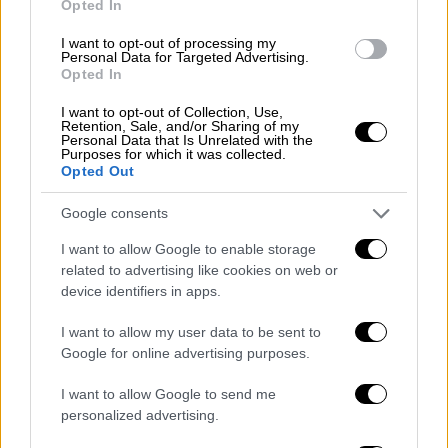
Opted In
είχε μια σπουδαία στιγμή για να ισοφαρίσει
λίγο πριν απ' το φινάλε του ημιχρόνου.
I want to opt-out of processing my
Personal Data for Targeted Advertising.
Ωστόσο, το καταπληκτικό μακρινό σουτ του
Opted In
Ράκιτιτς έξω απ' την περιοχή τράνταξε το
αριστερό δοκάρι του Ρουί Πατρίσιο στο
I want to opt-out of Collection, Use,
Retention, Sale, and/or Sharing of my
45+6'.
Personal Data that Is Unrelated with the
Purposes for which it was collected.
Opted Out
Google consents
I want to allow Google to enable storage
related to advertising like cookies on web or
device identifiers in apps.
I want to allow my user data to be sent to
Google for online advertising purposes.
I want to allow Google to send me
personalized advertising.
Η Σεβίλλη μπήκε με μεγαλύτερη ορμή στο β'