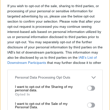
με τον Ντιμπάλα στο 35'. Ο Κριστάντε
If you wish to opt-out of the sale, sharing to third parties, or
έκλεψε, ο Μαντσίνι πάσαρε θαυμάσια για τον
processing of your personal or sensitive information for
Αργεντινό, ο οποίος αν και πριν από το ματς
targeted advertising by us, please use the below opt-out
θεωρείτο αμφίβολος και ανέτοιμος,
section to confirm your selection. Please note that after your
opt-out request is processed you may continue seeing
εκτέλεσε ιδανικά για το 1-0 των Ρωμαίων.
interest-based ads based on personal information utilized by
us or personal information disclosed to third parties prior to
your opt-out. You may separately opt-out of the further
disclosure of your personal information by third parties on the
IAB’s list of downstream participants. This information may
also be disclosed by us to third parties on the
IAB’s List of
Downstream Participants
that may further disclose it to other
third parties.
Please note that this website/app uses one or more Google
Personal Data Processing Opt Outs
services and may gather and store information including but
not limited to your visit or usage behaviour. You may click to
I want to opt-out of the Sharing of my
personal data.
grant or deny consent to Google and its third-party tags to
Opted In
use your data for below specified purposes in below Google
Η Σεβίλλη προσπάθησε να αντιδράσει,
consent section.
I want to opt-out of the Sale of my
ανέβασε ρυθμό, πήρε μέτρα στο γήπεδο κι
Personal Data.