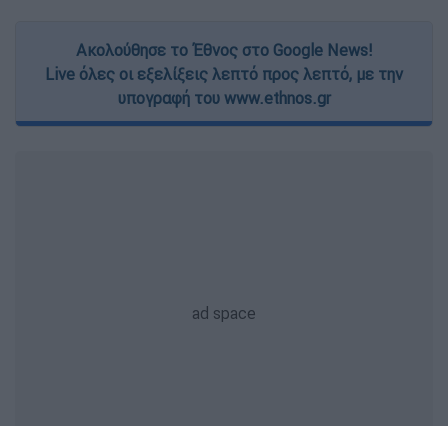
Ακολούθησε το Έθνος στο Google News!
Live όλες οι εξελίξεις λεπτό προς λεπτό, με την
υπογραφή του www.ethnos.gr