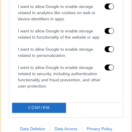
πρωταθλητή
, ο «
Τζόκερ
», αναδείχθηκε
I want to allow Google to enable storage
απολύτως
λογικά MVP
των τελικών του
related to analytics like cookies on web or
device identifiers in apps.
NBA και έγραψε ιστορία καθώς είναι το
χαμηλότερο
draft
pick
(νούμερο 41) που
I want to allow Google to enable storage
κατακτά… το βραβείο του
πολυτιμότερου
related to functionality of the website or app.
των
τελικών
.
I want to allow Google to enable storage
Ο Σέρβος σέντερ «έγραψε» 28 πόντους, 16
related to personalization.
ριμπάουντ και 4 ασίστ στο
Game 5
της
I want to allow Google to enable storage
σειράς, κλείνοντας τους
NBA Finals
έχοντας
related to security, including authentication
30.2 πόντους, 14 ριμπάουντ, 7.2 ριμπάουντ
functionality and fraud prevention, and other
και 1.4 κοψίματα μέσο όρο σε 41 λεπτά
user protection.
συμμετοχής.
Ντένβερ Νάγκετς
(Μάικ Μαλόουν): Πόρτερ
CONFIRM
16 (13 ριμπάουντ), Γκόρντον 4 (7 ριμπάουντ),
Γιόκιτς 28 (16 ριμπάουντ, 4 ασίστ),
Κάλντγουελ-Πόουπ 11 (4 ριμπάουντ, 2 ασίστ,
Data Deletion
Data Access
Privacy Policy