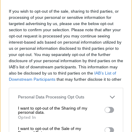
το πρωτάθλημα, αφού με επί μέρους 26-20,
If you wish to opt-out of the sale, sharing to third parties, or
στο τρίτο δωδεκάλεπτο έφεραν το ματς
processing of your personal or sensitive information for
στην ελάχιστη διαφορά (70-71).
targeted advertising by us, please use the below opt-out
section to confirm your selection. Please note that after your
Στην τέταρτη περίοδο με άμυνα για
opt-out request is processed you may continue seeing
σεμινάριο οι «Σβώλοι» με επί μέρους 24-18,
interest-based ads based on personal information utilized by
έφτασαν στο τελικό 94-89, έκαναν το 4-1 στη
us or personal information disclosed to third parties prior to
your opt-out. You may separately opt-out of the further
σειρά και έγραψαν ιστορία με το πρώτο
disclosure of your personal information by third parties on the
πρωτάθλημα τους στο NBA, έχοντας ως
IAB’s list of downstream participants. This information may
μεγάλο πρωταγωνιστής σε όλη τη διάρκεια
also be disclosed by us to third parties on the
IAB’s List of
της σεζόν τον σπουδαίο Νίκολα Γιόκιτς.
Downstream Participants
that may further disclose it to other
third parties.
Please note that this website/app uses one or more Google
Personal Data Processing Opt Outs
services and may gather and store information including but
not limited to your visit or usage behaviour. You may click to
I want to opt-out of the Sharing of my
personal data.
grant or deny consent to Google and its third-party tags to
Opted In
use your data for below specified purposes in below Google
consent section.
I want to opt-out of the Sale of my