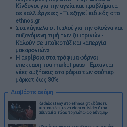
Κίνδυνοι για την υγεία και προβλήματα
σε καλλιέργειες - Τι εξηγεί ειδικός στο
ethnos.gr
Στα κάγκελα οι Ιταλοί για την ολοένα και
αυξανόμενη τιμή των ζυμαρικών -
Καλούν σε μποϊκοτάζ και «απεργία
μακαρονιών»
Η ακρίβεια στα τρόφιμα φέρνει
επέκταση του market pass - Ερχονται
νέες αυξήσεις στα ράφια των σούπερ
μάρκετ έως 30%
Διαβάστε ακόμη
Kadebostany στο ethnos.gr: «Κάποτε
πίστευα ότι το να είσαι outsider ήταν
αδυναμία, τώρα το βλέπω ως δύναμη»
«Χωρίς σκηνές και κουβέρτες σε ακραίες