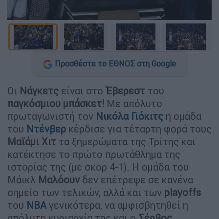
Προσθέστε το ΕΘΝΟΣ στη Google
Οι
Νάγκετς
είναι στο
Έβερεστ
του
παγκόσμιου
μπάσκετ!
Με απόλυτο
πρωταγωνιστή τον
Νικόλα
Γιόκιτς
η ομάδα
του
Ντένβερ
κέρδισε για τέταρτη φορά τους
Μαϊάμι
Χιτ
τα ξημερώματα της Τρίτης και
κατέκτησε το πρώτο πρωτάθλημα της
ιστορίας της (με σκορ 4-1). Η ομάδα του
Μάικλ
Μαλόουν
δεν επέτρεψε σε κανένα
σημείο των τελικών, αλλά και των
playoffs
του
ΝΒΑ
γενικότερα, να αμφισβητηθεί η
απόλυτη κυριαρχία της και ο
Σέρβος