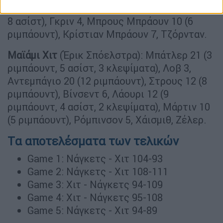
2 κλεψίματα, 3 μπλοκ), Μάρι 14 (8 ριμπάουντ,
8 ασίστ), Γκριν 4, Μπρους Μπράουν 10 (6
ριμπάουντ), Κρίστιαν Μπράουν 7, Τζόρνταν.
Μαϊάμι Χιτ
(Έρικ Σπόελστρα): Μπάτλερ 21 (3
ριμπάουντ, 5 ασίστ, 3 κλεψίματα), Λοβ 3,
Αντεμπάγιο 20 (12 ριμπάουντ), Στρους 12 (8
ριμπάουντ), Βίνσεντ 6, Λάουρι 12 (9
ριμπάουντ, 4 ασίστ, 2 κλεψίματα), Μάρτιν 10
(5 ριμπάουντ), Ρόμπινσον 5, Χάισμιθ, Ζέλερ.
Tα αποτελέσματα των τελικών
Game 1: Νάγκετς - Χιτ 104-93
Game 2: Νάγκετς - Χιτ 108-111
Game 3: Χιτ - Νάγκετς 94-109
Game 4: Χιτ - Νάγκετς 95-108
Game 5: Νάγκετς - Χιτ 94-89