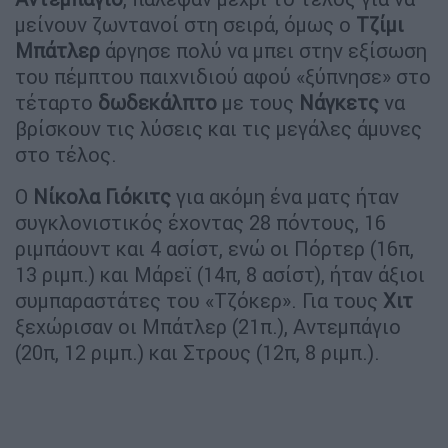
μείνουν ζωντανοί στη σειρά, όμως ο
Τζίμι
Μπάτλερ
άργησε πολύ να μπει στην εξίσωση
του πέμπτου παιχνιδιού αφού «ξύπνησε» στο
τέταρτο
δωδεκάλπτο
με τους
Νάγκετς
να
βρίσκουν τις λύσεις και τις μεγάλες άμυνες
στο τέλος.
O
Νίκολα
Γιόκιτς
για ακόμη ένα ματς ήταν
συγκλονιστικός έχοντας 28 πόντους, 16
ριμπάουντ και 4 ασίστ, ενώ οι Πόρτερ (16π,
13 ριμπ.) και Μάρεϊ (14π, 8 ασίστ), ήταν άξιοι
συμπαραστάτες του «Τζόκερ». Για τους
Χιτ
ξεχώρισαν οι Μπάτλερ (21π.), Αντεμπάγιο
(20π, 12 ριμπ.) και Στρους (12π, 8 ριμπ.).