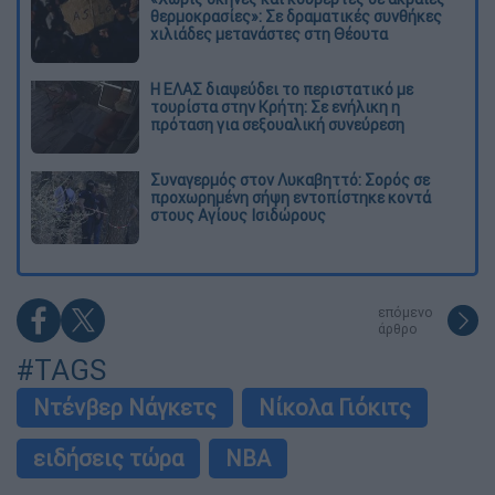
θερμοκρασίες»: Σε δραματικές συνθήκες
χιλιάδες μετανάστες στη Θέουτα
Η ΕΛΑΣ διαψεύδει το περιστατικό με
τουρίστα στην Κρήτη: Σε ενήλικη η
πρόταση για σεξουαλική συνεύρεση
Συναγερμός στον Λυκαβηττό: Σορός σε
προχωρημένη σήψη εντοπίστηκε κοντά
στους Αγίους Ισιδώρους
επόμενο
άρθρο
#TAGS
Ντένβερ Νάγκετς
Νίκολα Γιόκιτς
ειδήσεις τώρα
NBA