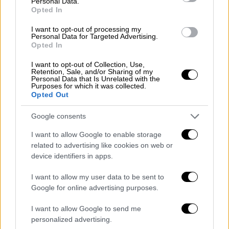
Personal Data.
Opted In
I want to opt-out of processing my
Personal Data for Targeted Advertising.
Opted In
Στην κορυφή του NBA οι Νάγκετς (AP)
I want to opt-out of Collection, Use,
Retention, Sale, and/or Sharing of my
Personal Data that Is Unrelated with the
MVP ο Γιόκιτς
Purposes for which it was collected.
Opted Out
Ο
Νίκολα
Γιόκιτς
ολοκλήρωσε με τον
Google consents
καλύτερο τρόπο μία
μυθική σεζόν
. Παρότι
μετά από δύο συνεχόμενα χρόνια δεν
I want to allow Google to enable storage
related to advertising like cookies on web or
κατέκτησε το βραβείο του
MVP
της
device identifiers in apps.
κανονικής περιόδου (σ.σ ήταν δεύτερος στη
σχετική ψηφοφορία πίσω από τον Εμπίιντ)
I want to allow my user data to be sent to
κατέκτησε τα δύο βραβεία που μετρούν
Google for online advertising purposes.
περι
σ
σότερο.
I want to allow Google to send me
personalized advertising.
Εκτός από το πολυπόθητο
δαχτυλίδι
του