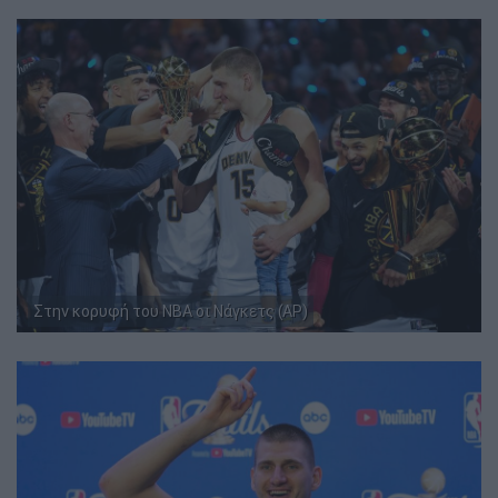
Στην κορυφή του NBA οι Νάγκετς (AP)