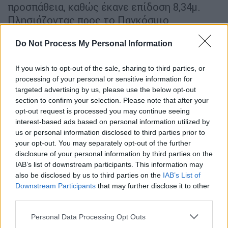
προσπάθεια, καθώς έκανε επίδοση 8,34μ.
Πλησιάζοντας προς το Παγκόσμιο
Πρωτάθλημα της Βουδαπέστης ο Τεντόγλου
Do Not Process My Personal Information
δείχνει να ανεβαίνει. Παράλληλα, χάρισε το
πρώτο 16άρι στην Ελλάδα στο Ευρωπαϊκό
If you wish to opt-out of the sale, sharing to third parties, or
ομάδων.
processing of your personal or sensitive information for
targeted advertising by us, please use the below opt-out
section to confirm your selection. Please note that after your
opt-out request is processed you may continue seeing
interest-based ads based on personal information utilized by
us or personal information disclosed to third parties prior to
your opt-out. You may separately opt-out of the further
disclosure of your personal information by third parties on the
IAB’s list of downstream participants. This information may
also be disclosed by us to third parties on the
IAB’s List of
Downstream Participants
that may further disclose it to other
third parties.
Please note that this website/app uses one or more Google
Personal Data Processing Opt Outs
Την ίδια στιγμή, ο πρωταθλητής της
services and may gather and store information including but