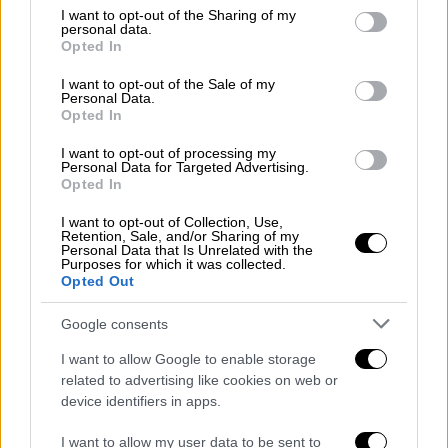
σφυροβολίας Μιχάλης Αναστασάκης ήταν
not limited to your visit or usage behaviour. You may click to
I want to opt-out of the Sharing of my
personal data.
grant or deny consent to Google and its third-party tags to
εξαιρετικός και κατέλαβε την τρίτη θέση
Opted In
use your data for below specified purposes in below Google
προσφέροντας 14 πολύτιμους βαθμούς στη
consent section.
I want to opt-out of the Sale of my
χώρα. Ο αθλητής του Αλέξανδρου
Personal Data.
Παπαδημητρίου στην τρίτη και τέταρτη βολή
Opted In
του μετρήθηκε με 74.12μ. και κατέλαβε την
I want to opt-out of processing my
τρίτη θέση προσφέροντας 14 βαθμούς στην
Personal Data for Targeted Advertising.
Opted In
Ελλάδα.
I want to opt-out of Collection, Use,
Retention, Sale, and/or Sharing of my
Personal Data that Is Unrelated with the
Purposes for which it was collected.
Opted Out
Google consents
I want to allow Google to enable storage
related to advertising like cookies on web or
device identifiers in apps.
I want to allow my user data to be sent to