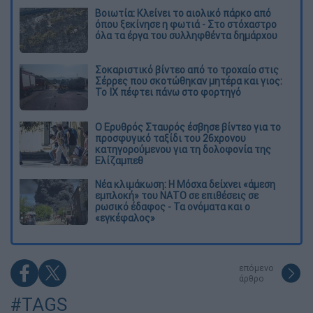
Βοιωτία: Κλείνει το αιολικό πάρκο από
όπου ξεκίνησε η φωτιά - Στο στόχαστρο
όλα τα έργα του συλληφθέντα δημάρχου
Σοκαριστικό βίντεο από το τροχαίο στις
Σέρρες που σκοτώθηκαν μητέρα και γιος:
Το ΙΧ πέφτει πάνω στο φορτηγό
Ο Ερυθρός Σταυρός έσβησε βίντεο για το
προσφυγικό ταξίδι του 26χρονου
κατηγορούμενου για τη δολοφονία της
Ελίζαμπεθ
Νέα κλιμάκωση: Η Μόσχα δείχνει «άμεση
εμπλοκή» του ΝΑΤΟ σε επιθέσεις σε
ρωσικό έδαφος - Τα ονόματα και ο
«εγκέφαλος»
επόμενο
άρθρο
#TAGS