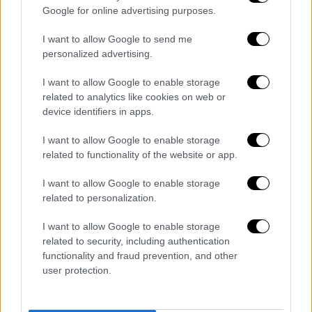
Google for online advertising purposes.
Πολύ καλή εμφάνιση έκανε και η Ελισάβετ
I want to allow Google to send me
Πεσιρίδου στα 100μ. εμπόδια, η οποία
personalized advertising.
τερμάτισε έβδομη σε 13.22 χαρίζοντας στην
I want to allow Google to enable storage
ομάδα 10 βαθμούς. Σημειωτέον πως οι
related to analytics like cookies on web or
Βέλγοι κατέβασαν τη σφαιροβόλο (!) τους
device identifiers in apps.
στα εμπόδια προκειμένου να μη
I want to allow Google to enable storage
μηδενιστούν. Ο πρωταθλητής των εμποδίων,
related to functionality of the website or app.
Κώστας Δουβαλίδης, κατετάγη δωδέκατος
με χρόνο 13.90 και έδωσε πέντε βαθμούς
I want to allow Google to enable storage
στην Εθνική.
related to personalization.
Εντυπωσιακή παρουσία είχε η νεαρή
I want to allow Google to enable storage
related to security, including authentication
πρωταθλήτρια των 800μ. Γεωργία
functionality and fraud prevention, and other
Δεσπολλάρη. Η αθλήτρια που παίζει και
user protection.
ποδόσφαιρο με τον Παναθηναϊκό τερμάτισε
δεύτερη στην «αργή» σειρά και δέκατη στο