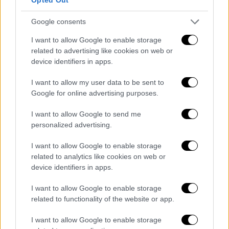
Βρετανία/Mercedes) 66
Σαρλ Λεκλέρκ (Μονακό/Ferrari) 54
Google consents
Λανς Στρολ (Καναδάς/Aston Martin)
I want to allow Google to enable storage
42
related to advertising like cookies on web or
Εστεμπάν Οκόν (Γαλλία/Alpine) 31
device identifiers in apps.
Πιέρ Γκασλί (Γαλλία/Alpine) 15
Λάντο Νόρις (Μ. Βρετανία/McLaren)
I want to allow my user data to be sent to
Google for online advertising purposes.
12
Νίκο Χούλκενμπεργκ
I want to allow Google to send me
(Γερμανία/Haas) 9
personalized advertising.
Αλεξάντερ Αλμπον
I want to allow Google to enable storage
(Ταϊλάνδη/Williams) 7
related to analytics like cookies on web or
Όσκαρ Πιάστρι
device identifiers in apps.
(Αυστραλία/McLaren) 5
Βάλτερι Μπότας (Φινλανδία/Alfa
I want to allow Google to enable storage
related to functionality of the website or app.
Romeo) 5
Γκουανγιού Ζου (Κίνα/Alfa Romeo) 4
I want to allow Google to enable storage
Γιούκι Τσουνόντα