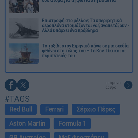
δύο άτομα για τη φωτιά στη Βοιωτία
Επιστροφή στο μέλλον; Τα υπερηχητικά
αεροπλάνα ετοιμάζονται να ξαναπετάξουν -
Αλλά υπάρχει ένα πρόβλημα
Το ταξίδι στον Ειρηνικό πάνω σε μια σχεδία
φθάνει στο τέλος του – Το Κον Τίκι και οι
περιπέτειές του
επόμενο
άρθρο
#TAGS
Red Bull
Ferrari
Σέρχιο Πέρες
Aston Martin
Formula 1
GP Αυστρίας
Μαξ Φερστάπεν