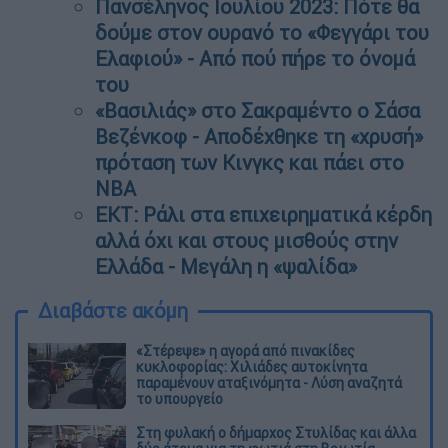
Πανσέληνος Ιουλίου 2023: Πότε θα
δούμε στον ουρανό το «Φεγγάρι του
Ελαφιού» - Από πού πήρε το όνομά
του
«Βασιλιάς» στο Σακραμέντο ο Σάσα
Βεζένκοφ - Αποδέχθηκε τη «χρυσή»
πρόταση των Κινγκς και πάει στο
NBA
ΕΚΤ: Ράλι στα επιχειρηματικά κέρδη
αλλά όχι και στους μισθούς στην
Ελλάδα - Μεγάλη η «ψαλίδα»
Διαβάστε ακόμη
«Στέρεψε» η αγορά από πινακίδες
κυκλοφορίας: Χιλιάδες αυτοκίνητα
παραμένουν αταξινόμητα - Λύση αναζητά
το υπουργείο
Στη φυλακή ο δήμαρχος Στυλίδας και άλλα