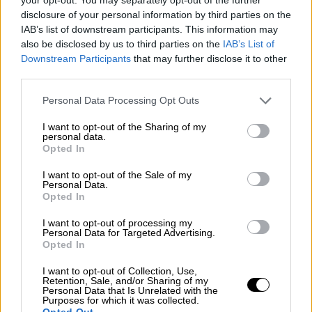
οι Πέρεζ, Σάινθ - με τον Στρολ να αντέχει
disclosure of your personal information by third parties on the
IAB’s list of downstream participants. This information may
στην πίεση του Αλόνσο για την 4η θέση. Τη
also be disclosed by us to third parties on the
IAB’s List of
βαθμολογούμενη οκτάδα έκλεισαν οι
Downstream Participants
that may further disclose it to other
Χούλκενμπεργκ, Οκόν, Ράσελ.
third parties.
Βαθμολογία Οδηγών
Please note that this website/app uses one or more Google
Personal Data Processing Opt Outs
services and may gather and store information including but
not limited to your visit or usage behaviour. You may click to
I want to opt-out of the Sharing of my
Μαξ Φερστάπεν (Ολλανδία/Red Bull)
personal data.
grant or deny consent to Google and its third-party tags to
Opted In
203
use your data for below specified purposes in below Google
Σέρχιο Πέρες (Μεξικό/Red Bull) 133
consent section.
I want to opt-out of the Sale of my
Personal Data.
Φερνάντο Αλόνσο (Ισπανία/Aston
Opted In
Martin) 121
Λιούις Χάμιλτον (Μ.
I want to opt-out of processing my
Personal Data for Targeted Advertising.
Βρετανία/Mercedes) 102
Opted In
Κάρλος Σάινθ Τζούνιορ
I want to opt-out of Collection, Use,
(Ισπανία/Ferrari) 74
Retention, Sale, and/or Sharing of my
Personal Data that Is Unrelated with the
Τζορτζ Ράσελ (Μ.
Purposes for which it was collected.
Opted Out