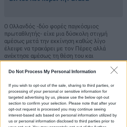
Ο Ολλανδός -δύο φορές παγκόσμιος
πρωταθλητής- είχε μια δύσκολη στιγμή
αμέσως μετά την εκκίνηση καθώς λίγο
έλειψε να τρακάρει με τον Πέρες αλλά
ανέκτησε αμέσως τη θέση του και
κυριάρχησε στον αγώνα αφήνοντας δεύτερο
τον Μεξικανό. Στην τρίτη θέση τερμάτισε ο
Do Not Process My Personal Information
Κάρλος Σάινθ Τζούνιορ
με τη
Ferrari.
If you wish to opt-out of the sale, sharing to third parties, or
Σε έναν αγώνα 24 γύρων, ο
Φερστάπεν
processing of your personal or sensitive information for
κέρδισε με διαφορά 21 δευτερολέπτων από
targeted advertising by us, please use the below opt-out
section to confirm your selection. Please note that after your
τον Πέρες
. Ο Ολλανδός αύξησε τη διαφορά
opt-out request is processed you may continue seeing
του στους 70 βαθμούς από τον Μεξικανό
interest-based ads based on personal information utilized by
στην κορυφή της βαθμολογίας, και στους 82
us or personal information disclosed to third parties prior to
από τον τρίτο Αλόνσο. Στο βάθρο μαζί του
your opt-out. You may separately opt-out of the further