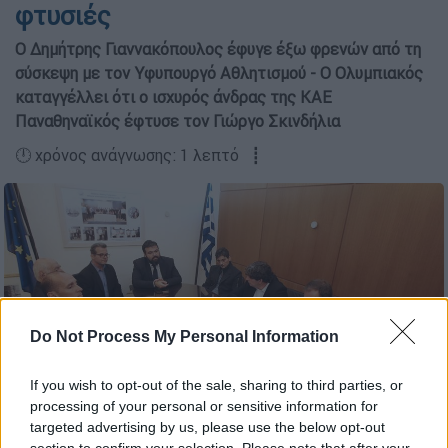
φτυσιές
Ο Δημήτρης Γιαννακόπουλος έφυγε έξω φρενών από τη
σύσκεψη με τον Υφυπουργό Αθλητισμού - Ο Ολυμπιακός
καταγγέλλει ότι ο ισχυρός άνδρας της ΚΑΕ
Παναθηναϊκός έφτυσε τον Γιώργο Σκινδήλια
🕛 χρόνος ανάγνωσης: 1 λεπτό ┋
Do Not Process My Personal Information
If you wish to opt-out of the sale, sharing to third parties, or
processing of your personal or sensitive information for
targeted advertising by us, please use the below opt-out
(INTIME/Χρήστος Ντουντούμης)