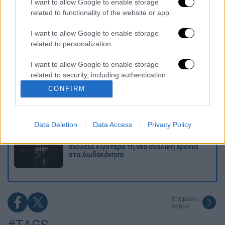
I want to allow Google to enable storage
related to functionality of the website or app.
Τα «γεράκια» της Ψάθας: Έσωσαν από τη
μεγάλη φωτιά τη γειτονιά που κάποτε τους
έδιωχνε
I want to allow Google to enable storage
related to personalization.
«Κλειδί» η ιατροδικαστική για τον 90χρονο
που έκρυβε ο γιος του στον καταψύκτη -
I want to allow Google to enable storage
«Τον αγαπούσε παθολογικά»
related to security, including authentication
functionality and fraud prevention, and other
CONFIRM
user protection.
Άνω Λιόσια: Πήγαν να κλέψουν καλώδια,
έπαθε ηλεκτροπληξία ο ένας και τον
άφησαν νεκρό στο σημείο
Data Deletion
Data Access
Privacy Policy
Το βαρύ τίμημα της υπογεννητικότητας: 11
σχολεία λιγότερα τη νέα σχολική χρονιά
στα Δωδεκάνησα
επόμενο
άρθρο
#TAGS