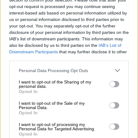
section to confirm your selection. Please note that after your
opt-out request is processed you may continue seeing
interest-based ads based on personal information utilized by
Προσθέστε το ΕΘΝΟΣ στη Google
us or personal information disclosed to third parties prior to
your opt-out. You may separately opt-out of the further
disclosure of your personal information by third parties on the
Σε υψηλούς τόνους πραγματοποιήθηκε η
IAB’s list of downstream participants. This information may
σύσκεψη ανάμεσα στον Δημήτρη
also be disclosed by us to third parties on the
IAB’s List of
Γιαννακόπουλο και τους αδερφούς
Downstream Participants
that may further disclose it to other
third parties.
Αγγελόπουλους.
Please note that this website/app uses one or more Google
Personal Data Processing Opt Outs
Σύμφωνα με πληροφορίες ο ισχυρός άνδρας
services and may gather and store information including but
του Παναθηναϊκού αποχώρησε έξω φρενών
not limited to your visit or usage behaviour. You may click to
I want to opt-out of the Sharing of my
personal data.
από τη συνεδρίαση. Mάλιστα όπως είπε
grant or deny consent to Google and its third-party tags to
Opted In
use your data for below specified purposes in below Google
απωθήθηκε από τον Γιώργο Αγγελόπουλο,
consent section.
I want to opt-out of the Sale of my
ενώ τον απείλησε ο Γιώργος Σκινδήλιας.
Personal Data.
Opted In
Σύμφωνα με τους «Πράσινους» ο κ.
I want to opt-out of processing my
Σκινδίλιας έλεγε του κ. Γιαννακόπουλου για
Personal Data for Targeted Advertising.
αρκετή ώρα «Δημητράκη θα σε τσακίσω».
Opted In