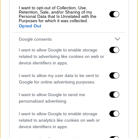
Παράλληλα ο ισχυρός άνδρας της ΚΑΕ
I want to opt-out of Collection, Use,
Παναθηναϊκός καταγγέλει ότι ο Γιώργος
Retention, Sale, and/or Sharing of my
Personal Data that Is Unrelated with the
Αγγελόπουλος τον έσπρωχνε για να
Purposes for which it was collected.
Opted Out
παραμείνει στη συνεδρίαση. Ακόμη ο
Δημήτρης Γιαννακόπουλος μιλώντας σε
Google consents
δημοσιογράφους είπε ότι «Με έσπρωξε ο
I want to allow Google to enable storage
Σκινδήλιας. Με απείλησε ο Αγγελόπουλος
related to advertising like cookies on web or
και ο Υπουργός. Δεν σέβεται τους
device identifiers in apps.
καλεσμένους ο Βασιλειάδης. Έστησε ολο
αυτό το σόου και δεν με υπερασπίστηκε.
I want to allow my user data to be sent to
Google for online advertising purposes.
Ήταν ένα σόου του Υπουργού».
I want to allow Google to send me
Από την άλλη πλευρά ο Ολυμπιακός
personalized advertising.
υποστηρίζει ότι Δημήτρης Γιαννακόπουλος
έφτυσε τον Γιώργο Σκινδήλια, γεγονός που
I want to allow Google to enable storage
διαψεύδεται από το πράσινο στρατόπεδο.
related to analytics like cookies on web or
device identifiers in apps.
Διαβάστε ακόμη