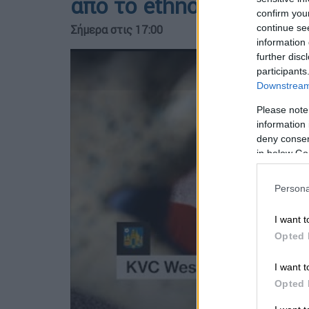
από το ethnos.gr
confirm you
continue se
Σήμερα στις 17:00
information 
further disc
participants
Downstream 
Please note
information 
deny consent
in below Go
Persona
I want t
Opted 
I want t
Opted 