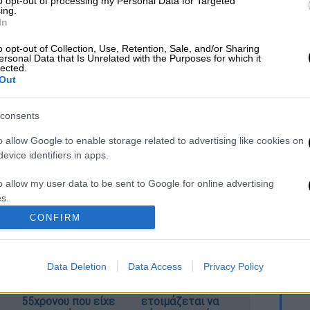
to opt-out of processing my Personal Data for Targeted
ing.
In
 το ΕΘΝΟΣ στη Google
o opt-out of Collection, Use, Retention, Sale, and/or Sharing
ersonal Data that Is Unrelated with the Purposes for which it
lected.
Out
ή 16 Ιουλίου στις 17:00 τη
Βέστερλο
η
 θέση της κανονικής διάρκειας του
consents
ήτευσε στο δεύτερο γκρουπ των πλέι οφ,
ώτη επίσημη υποχρέωση της Βέστερλο θα
o allow Google to enable storage related to advertising like cookies on
evice identifiers in apps.
θώς στις 29 Ιουλίου αντιμετωπίζει εκτός
o allow my user data to be sent to Google for online advertising
s.
CONFIRM
to allow Google to send me personalized advertising.
«Δεν υπήρχε
Αμερικανική
o allow Google to enable storage related to analytics like cookies on
οικονομικό
πετρελαϊκή που
Data Deletion
Data Access
Privacy Policy
κίνητρο» λέει ο
συνδέεται με τον
evice identifiers in apps.
δικηγόρος του
Τραμπ
55χρονου που είχε
ετοιμάζεται να
o allow Google to enable storage related to functionality of the website