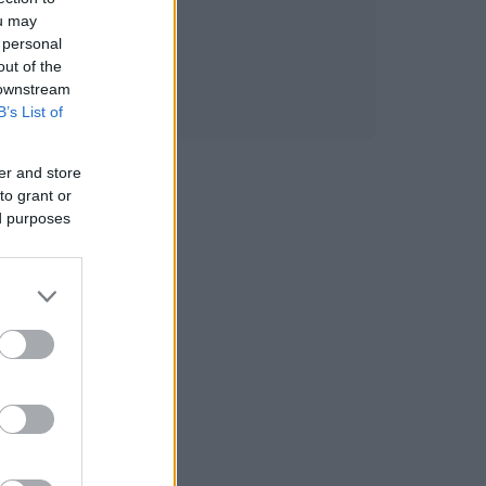
ou may
 personal
out of the
 downstream
B’s List of
er and store
to grant or
ed purposes