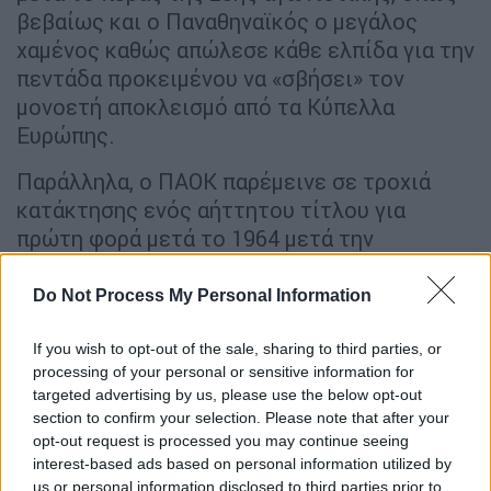
βεβαίως και ο Παναθηναϊκός ο μεγάλος
χαμένος καθώς απώλεσε κάθε ελπίδα για την
πεντάδα προκειμένου να «σβήσει» τον
μονοετή αποκλεισμό από τα Κύπελλα
Ευρώπης.
Παράλληλα, ο ΠΑΟΚ παρέμεινε σε τροχιά
κατάκτησης ενός αήττητου τίτλου για
πρώτη φορά μετά το 1964 μετά την
επικράτησή του στο Αγρίνιο επί του
Παναιτωλικού (2-1), ενώ η ΑΕΚ με τη νίκη
Do Not Process My Personal Information
στην έδρα του Ατρομήτου (0-1) φαίνεται να
κλειδώνει την τρίτη θέση ούσα πλέον στο
If you wish to opt-out of the sale, sharing to third parties, or
processing of your personal or sensitive information for
+4 από τους Περιστεριώτες.
targeted advertising by us, please use the below opt-out
section to confirm your selection. Please note that after your
Στη μάχη της παραμονής, ο ΟΦΗ παρέμεινε
opt-out request is processed you may continue seeing
ζωντανός μετά τη νίκη (2-0) επί του
interest-based ads based on personal information utilized by
Λεβαδειακού που έχασε έδαφος, ενώ σε
us or personal information disclosed to third parties prior to