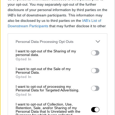
κίνδυνο βρίσκεται διαρκώς και ο ΠΑΣ
your opt-out. You may separately opt-out of the further
disclosure of your personal information by third parties on the
Γιάννινα.
IAB’s list of downstream participants. This information may
also be disclosed by us to third parties on the
IAB’s List of
Το πρωτάθλημα διακόπτεται το ερχόμενο
Downstream Participants
that may further disclose it to other
Σαββατοκύριακο (23-24/3) λόγω εθνικών
third parties.
ομάδων και θα συνεχιστεί στις 30 Μαρτίου.
Please note that this website/app uses one or more Google
Personal Data Processing Opt Outs
Η επόμενη αγωνιστική
services and may gather and store information including but
not limited to your visit or usage behaviour. You may click to
I want to opt-out of the Sharing of my
personal data.
grant or deny consent to Google and its third-party tags to
Σάββατο 30 Μαρτίου
Opted In
use your data for below specified purposes in below Google
consent section.
Λεβαδειακός - ΠΑΣ Γιάννινα (17.15)
I want to opt-out of the Sale of my
Personal Data.
Opted In
Απόλλων - Παναθηναϊκός (19.00)
I want to opt-out of processing my
ΑΕΛ - Αστέρας (19.30)
Personal Data for Targeted Advertising.
Opted In
Κυριακή 31 Μαρτίου
I want to opt-out of Collection, Use,
Retention, Sale, and/or Sharing of my
Αρης - ΟΦΗ (16.00)
Personal Data that Is Unrelated with the