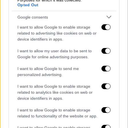
Purposes for which it was collected.
Opted Out
ΑΕΚ - Παναιτωλικός (17.15)
Google consents
Ξάνθη - ΠΑΟΚ (19.00)
I want to allow Google to enable storage
Ολυμπιακός - Ατρόμητος (19.30)
related to advertising like cookies on web or
device identifiers in apps.
Δευτέρα 1 Απριλίου
I want to allow my user data to be sent to
Λαμία - Πανιώνιος (19.00)
Google for online advertising purposes.
Η βαθμολογία
I want to allow Google to send me
personalized advertising.
I want to allow Google to enable storage
related to analytics like cookies on web or
device identifiers in apps.
I want to allow Google to enable storage
related to functionality of the website or app.
I want to allow Google to enable storage