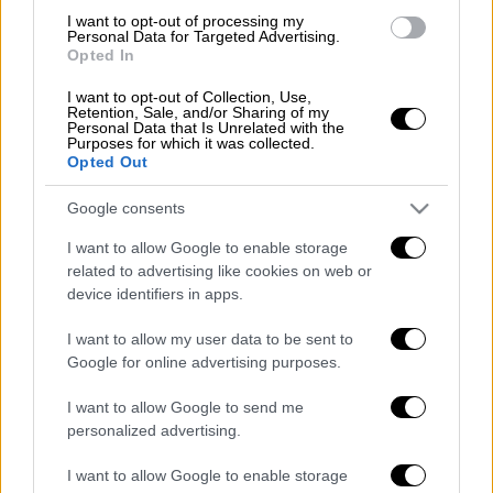
I want to opt-out of processing my
Η ομάδα του Μαρτίνεθ τα
βρήκε 27χρονο
Personal Data for Targeted Advertising.
Opted In
Πορτογάλο εξτρέμ και τον κάνει εκ νέου
κάτοικο Πειραιά.
Ο Ολυμπιακός
I want to opt-out of Collection, Use,
Retention, Sale, and/or Sharing of my
εκμεταλλεύτηκε το «όχι» του Ποντένσε
Personal Data that Is Unrelated with the
στους Σαουδάραβες και τον έκλεισε ως
Purposes for which it was collected.
Opted Out
δανεικός για έναν χρόνο, ενώ υπάρχει και
οψιόν αγοράς για το επόμενο καλοκαίρι.
Google consents
Βέβαια,
απαραίτητη προϋπόθεση για να
I want to allow Google to enable storage
ολοκληρωθεί και επισήμως το deal είναι να
related to advertising like cookies on web or
προλάβει να δηλωθεί ο παίκτης στην λίστα
device identifiers in apps.
του Europa League
και ν' αγωνιστεί στα
I want to allow my user data to be sent to
ευρωπαϊκά παιχνίδια των Πειραιωτών.
Google for online advertising purposes.
Όλα δείχνουν, πάντως, ότι οι «ερυθρόλευκοι»
I want to allow Google to send me
ολοκληρώνουν μία σπουδαία μεταγραφή και
personalized advertising.
2.5 χρόνια μετά το «αντίο» για τη Γουλβς ο
Ποντένσε αναμένεται να επιστρέψει στο Γ.
I want to allow Google to enable storage