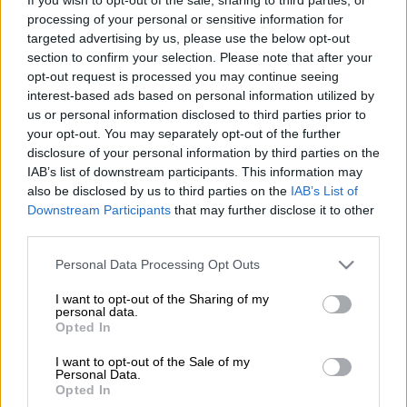
processing of your personal or sensitive information for
Ο
Ολυμπιακός
έκανε μία σπουδαία
targeted advertising by us, please use the below opt-out
μεταγραφική κίνηση αφού συμφώνησε με τη
section to confirm your selection. Please note that after your
Γουλβς και φέρνει πίσω,
για έναν χρόνο, με
opt-out request is processed you may continue seeing
δανεισμό
τον
Ντάνιελ Ποντένσε.
interest-based ads based on personal information utilized by
us or personal information disclosed to third parties prior to
your opt-out. You may separately opt-out of the further
ΔΙΑΒΑΣΤΕ ΕΠΙΣΗΣ
disclosure of your personal information by third parties on the
IAB’s list of downstream participants. This information may
Αθλητισμός
|
04.09.2023 20:43
also be disclosed by us to third parties on the
IAB’s List of
Λέει ψέματα ο Κριστιάνο Ρονάλντο; Ο
Downstream Participants
that may further disclose it to other
third parties.
Πορτογάλος σταρ πέρασε από
ανιχνευτή ψεύδους - Δείτε το βίντεο
Please note that this website/app uses one or more Google
Personal Data Processing Opt Outs
services and may gather and store information including but
not limited to your visit or usage behaviour. You may click to
I want to opt-out of the Sharing of my
personal data.
grant or deny consent to Google and its third-party tags to
Opted In
use your data for below specified purposes in below Google
Για να
δηλωθεί στην ευρωπαϊκή λίστα
ο
consent section.
I want to opt-out of the Sale of my
παίκτης και να ολοκληρωθεί το deal
Personal Data.
Opted In
διεξάγεται, αυτή τη στιγμή, αγώνας δρόμου.