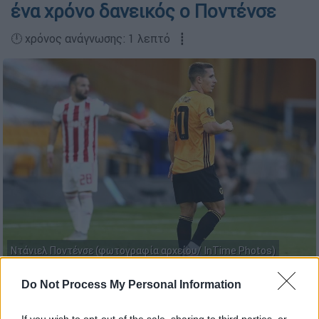
ένα χρόνο δανεικός ο Ποντένσε
🕛 χρόνος ανάγνωσης: 1 λεπτό ┋
Ντάνιελ Ποντένσε (φωτογραφία αρχείου/ InTime Photos)
Do Not Process My Personal Information
Προσθέστε το ΕΘΝΟΣ στη Google
If you wish to opt-out of the sale, sharing to third parties, or