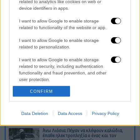
related to analytics like cookies on web or
Καραϊσκάκης. Στον
Ολυμπιακό ο Ποντένσε
device identifiers in apps.
είχε 68 αγώνες με 13 γκολ και 14 ασίστ
,
προερχόμενος από τη Σπόρτινγκ. Ενώ το
I want to allow Google to enable storage
2020 πήρε μεταγραφή στη Γουλβς έναντι
related to functionality of the website or app.
19.5 εκατομμυρίων ευρώ, όπου σε 105
I want to allow Google to enable storage
αγώνες στο Μολινό μέτρησε 16 γκολ και 9
related to personalization.
ασίστ.
I want to allow Google to enable storage
Διαβάστε ακόμη
related to security, including authentication
functionality and fraud prevention, and other
Τα «γεράκια» της Ψάθας: Έσωσαν από τη
user protection.
μεγάλη φωτιά τη γειτονιά που κάποτε τους
έδιωχνε
CONFIRM
«Κλειδί» η ιατροδικαστική για τον 90χρονο
που έκρυβε ο γιος του στον καταψύκτη -
Data Deletion
Data Access
Privacy Policy
«Τον αγαπούσε παθολογικά»
Άνω Λιόσια: Πήγαν να κλέψουν καλώδια,
έπαθε ηλεκτροπληξία ο ένας και τον