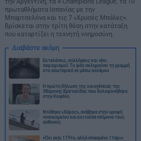
την Αργεντινή, τα 4 Champions League, τα 10
πρωταθλήματα Ισπανίας με την
Μπαρτσελόνα και τις 7 «Χρυσές Μπάλες».
Βρίσκεται στην τρίτη θέση στην κατάταξη
που καταρτίζει η τεχνητή νοημοσύνη.
Διαβάστε ακόμη
Εκτελέσεις, συλλήψεις και νέοι
περιορισμοί: Το Ιράν σκληραίνει τη γραμμή
στο εσωτερικό εν μέσω πολέμου
Η πρώτη δήλωση της οικογένειας της
38χρονης Βρετανίδας που δολοφονήθηκε
στην Κυψέλη
Ντύθηκε «Χάρος», ανέβηκε στην οροφή
νοσοκομείου και κοιτούσε επίμονα τους
ασθενείς
«Όχι γκέι 17 Pro, αλλά σπασμένο 11άρι»: