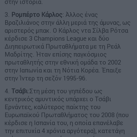
στην ιστορία.
3.
Ρομπέρτο Κάρλος
: Άλλος ένας
Βραζιλιάνος στην άλλη μεριά της άμυνας, ως
αριστερός μπακ. Ο Κάρλος ντα Σίλβα Ρότσα
κέρδισε 3 Champions League και δύο
Διηπειρωτικά Πρωταθλήματα με τη Ρεάλ
Μαδρίτης. Ήταν επίσης παγκόσμιος
πρωταθλητής στην εθνική ομάδα το 2002
στην Ιαπωνία και τη Νότια Κορέα. Έπαιξε
στην Ίντερ τη σεζόν 1995-96.
4.
Τσάβι
:Στη μέση του γηπέδου ως
κεντρικός αμυντικός υπάρχει ο Τσάβι
Ερνάντες, καλύτερος παίκτης του
Ευρωπαϊκού Πρωταθλήματος του 2008 (που
κέρδισε η Ισπανία του, η οποία επανέλαβε
την επιτυχία 4 χρόνια αργότερα), κατετάγη