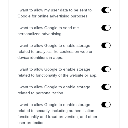
ομάδα κατέκτησε το Παγκόσμιο Κύπελλο
I want to allow my user data to be sent to
του '74 και το Παγκόσμιο Κύπελλο Ιταλίας
Google for online advertising purposes.
'90 ως προπονητής.
I want to allow Google to send me
7.
Κριστιάνο Ρονάλντο
: Στην επίθεση στη
personalized advertising.
δεξιά πλευρά είναι ο CR7. Σήμερα
I want to allow Google to enable storage
αγωνίζεται στη Σαουδική Αραβία με την Αλ
related to analytics like cookies on web or
Νασρ, αφού έχει φορέσει τις φανέλες των
device identifiers in apps.
Σπόρτινγκ Λισαβόνας, Μάντσεστερ
I want to allow Google to enable storage
Γιουνάιτεντ, Ρεάλ Μαδρίτης και
related to functionality of the website or app.
Γιουβέντους. Στην καριέρα του κατέκτησε 5
Champions League, 2 Σούπερ Καπ Ευρώπης, 4
I want to allow Google to enable storage
Παγκόσμια Κύπελλα Συλλόγων. Με την
related to personalization.
Πορτογαλία ήταν πρωταθλητής Ευρώπης το
I want to allow Google to enable storage
2016. H τεχνητή νοημοσύνη τον τοποθετεί
related to security, including authentication
στην τέταρτη θέση μεταξύ των καλύτερων
functionality and fraud prevention, and other
όλων των εποχών.
user protection.