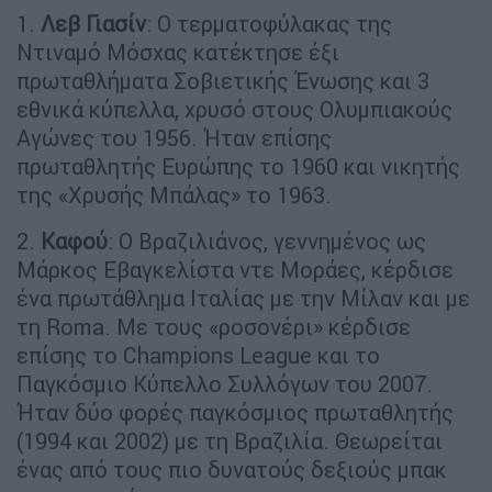
1.
Λεβ Γιασίν
: Ο τερματοφύλακας της
Ντιναμό Μόσχας κατέκτησε έξι
πρωταθλήματα Σοβιετικής Ένωσης και 3
εθνικά κύπελλα, χρυσό στους Ολυμπιακούς
Αγώνες του 1956. Ήταν επίσης
πρωταθλητής Ευρώπης το 1960 και νικητής
της «Χρυσής Μπάλας» το 1963.
2.
Καφού
: Ο Βραζιλιάνος, γεννημένος ως
Μάρκος Εβαγκελίστα ντε Μοράες, κέρδισε
ένα πρωτάθλημα Ιταλίας με την Μίλαν και με
τη Roma. Με τους «ροσονέρι» κέρδισε
επίσης το Champions League και το
Παγκόσμιο Κύπελλο Συλλόγων του 2007.
Ήταν δύο φορές παγκόσμιος πρωταθλητής
(1994 και 2002) με τη Βραζιλία. Θεωρείται
ένας από τους πιο δυνατούς δεξιούς μπακ