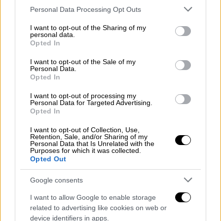
Συλλόγων.
Please note that this website/app uses one or more Google
Personal Data Processing Opt Outs
services and may gather and store information including but
6.
Φραντς Μπεκενμπάουερ
: Αν ο ρόλος του
not limited to your visit or usage behaviour. You may click to
I want to opt-out of the Sharing of my
personal data.
grant or deny consent to Google and its third-party tags to
λίμπερο εφευρέθηκε από τον Καρλ Ράπαν, ο
Opted In
use your data for below specified purposes in below Google
«Κάιζερ» Φραντς τον έκανε...τέχνη.
consent section.
I want to opt-out of the Sale of my
Μεγάλωσε στην Μπάγερν Μονάχου, με την
Personal Data.
Opted In
οποία έπαιξε από το 1964 έως το 1977,
κατακτώντας 4 Κύπελλα Γερμανίας, 4
I want to opt-out of processing my
Personal Data for Targeted Advertising.
πρωταθλήματα Δυτικής Γερμανίας, ένα
Opted In
Κύπελλο Κυπελλούχων, 3 Κύπελλα Ευρώπης
και ένα Διηπειρωτικό Κύπελλο. Το 1977
I want to opt-out of Collection, Use,
Retention, Sale, and/or Sharing of my
μετακόμισε στις ΗΠΑ, στον Κόσμο της Νέας
Personal Data that Is Unrelated with the
Purposes for which it was collected.
Υόρκης, με τον οποίο κέρδισε 3
Opted Out
πρωταθλήματα Βόρειας Αμερικής σε 4
Google consents
σεζόν. Στη συνέχεια επέστρεψε στην
πατρίδα του, στο Αμβούργο, κατακτώντας
I want to allow Google to enable storage
άλλο ένα πρωτάθλημα πριν κλείσει ξανά την
related to advertising like cookies on web or
device identifiers in apps.
καριέρα του στον Κόσμο. Με την εθνική