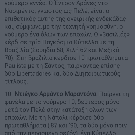
νούμερο εννέα. Ο Έντσον Αράνες ντο
Νασιμέντο, γνωστός ως Πελέ, είναι ο
επιθετικός αυτής της ονειρικής ενδεκάδας
και, σύμφωνα με την τεχνητή νοημοσύνη, ο
νούμερο ένα όλων των εποχών. Ο «βασιλιάς»
κέρδισε τρία Παγκόσμια Κύπελλα με τη
Βραζιλία (Σουηδία 58, Χιλή 62 και Μεξικό
70). Στη Βραζιλία κέρδισε 10 πρωταθλήματα
Paulista με τη Σάντος, παίρνοντας επίσης
δύο Libertadores και δύο Διηπειρωτικούς
τίτλους.
10.
Ντιέγκο Αρμάντο Μαραντόνα
: Παίρνει τη
φανέλα με το νούμερο 10, δεύτερος μόνο
μετά τον Πελέ στην κατάταξη όλων των
εποχών. Με τη Νάπολι κέρδισε δύο
πρωταθλήματα ('87 και '90, τα δύο μόνο πριν
από την περασμένη σεζόν), ένα Κύπελλο