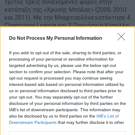
τρίτος τρεις συνεχόμενες φορές στην
κατάταξη της «Χρυσής Μπάλας» (2009, 2010
και 2011). Με την Μπαρτσελόνα κατέκτησε 4
Champions League και 2 Παγκόσμια Κύπελλα
Συλλόγων, ενώ έχει κατακτήσει και τη La
Do Not Process My Personal Information
Liga 8 φορές.
5.
Παόλο Μαλντίνι
: Ξεκίνησε ως αριστερό
If you wish to opt-out of the sale, sharing to third parties, or
processing of your personal or sensitive information for
μπακ, αλλά ο Πάολο Μαλντίνι έπαιξε στη
targeted advertising by us, please use the below opt-out
συνέχεια ένα μεγάλο μέρος της καριέρας του
section to confirm your selection. Please note that after your
ως κεντρικός αμυντικός, ξεκινώντας από το
opt-out request is processed you may continue seeing
'98-99. Και εκεί είναι που η τεχνητή
interest-based ads based on personal information utilized by
us or personal information disclosed to third parties prior to
νοημοσύνη τον τοποθετεί στην πρώτη
your opt-out. You may separately opt-out of the further
11άδα. Η σημαία της Μίλαν έχει κερδίσει 7
disclosure of your personal information by third parties on the
πρωταθλήματα, ένα Κύπελλο Ιταλίας, 5
IAB’s list of downstream participants. This information may
Σούπερ Καπ Ιταλίας, 5 Champions League, 5
also be disclosed by us to third parties on the
IAB’s List of
Downstream Participants
that may further disclose it to other
Σούπερ Καπ Ευρώπης, 2 Διηπειρωτικά
third parties.
Κύπελλα και ένα Παγκόσμιο Κύπελλο