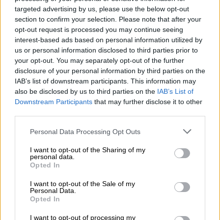
συμβουλές, κάνει πλάκα, λέει ατάκες,
targeted advertising by us, please use the below opt-out
χαμογελάει, αλλά παράλληλα ζητάει απ'
section to confirm your selection. Please note that after your
όλους σε αυστηρό ύφος να αντιμετωπίζουν
opt-out request is processed you may continue seeing
με σοβαρότητα την κατάσταση σεβόμενοι
interest-based ads based on personal information utilized by
us or personal information disclosed to third parties prior to
τον κόσμο που πήγε στο γήπεδο για να τους
your opt-out. You may separately opt-out of the further
παρακολουθήσει.
disclosure of your personal information by third parties on the
IAB’s list of downstream participants. This information may
also be disclosed by us to third parties on the
IAB’s List of
Downstream Participants
that may further disclose it to other
third parties.
Please note that this website/app uses one or more Google
Personal Data Processing Opt Outs
services and may gather and store information including but
video
not limited to your visit or usage behaviour. You may click to
I want to opt-out of the Sharing of my
personal data.
grant or deny consent to Google and its third-party tags to
Opted In
use your data for below specified purposes in below Google
consent section.
I want to opt-out of the Sale of my
Personal Data.
Opted In
Στο παρκέ όπως παλιά
I want to opt-out of processing my