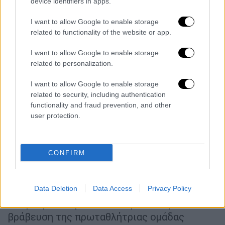
device identifiers in apps.
οποίο κέρδισε η ομάδα του...
I want to allow Google to enable storage
related to functionality of the website or app.
I want to allow Google to enable storage
related to personalization.
I want to allow Google to enable storage
video
related to security, including authentication
functionality and fraud prevention, and other
user protection.
Αποθέωση στο Παλέ
CONFIRM
Τον Φεβρουάριο του 2019 ο Ιωαννίδης
Data Deletion
Data Access
Privacy Policy
πάτησε και πάλι το παρκέ του Παλέ ντε Σπορ
και γνώρισε την αποθέωση κατά τη
βράβευση της πρωταθλήτριας ομάδας