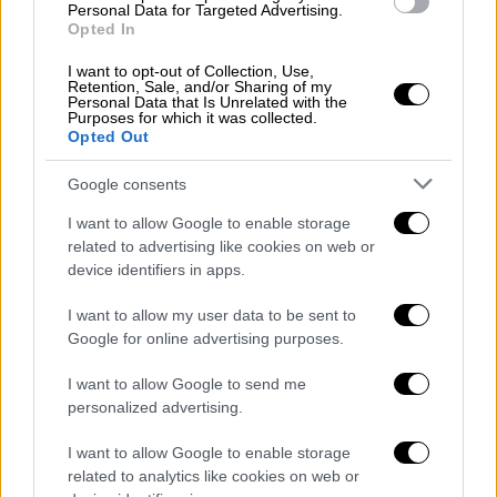
Personal Data for Targeted Advertising.
Ο Ιωαννίδης συνέχισε να κοουτσάρει την
Opted In
ομάδα των βετεράνων περίπου μέχρι το
I want to opt-out of Collection, Use,
2018. Ωστόσο τα προβλήματα υγείας που
Retention, Sale, and/or Sharing of my
Personal Data that Is Unrelated with the
αντιμετώπιζε δεν του επέτρεψαν να
Purposes for which it was collected.
συνεχίσει να βρίσκεται δίπλα στο παρκέ
Opted Out
δίνοντας οδηγίες όπως παλιά. Μια απ' τις
Google consents
τελευταίες του παρουσίες στον πάγκο της
ομάδας των βετεράνων καλαθοσφαιριστών
I want to allow Google to enable storage
related to advertising like cookies on web or
ήταν τον Μάρτιο του 2018 σε ένα παιχνίδι
device identifiers in apps.
φιλανθρωπικού χαρακτήρα με την Εθνική
ομάδα ποδοσφαίρου του 2004. Ακόμα κι εκεί,
I want to allow my user data to be sent to
όπως φαίνεται προς το τέλος του
Google for online advertising purposes.
ακόλουθου βίντεο (στο 5'25''), ζει έντονα το
I want to allow Google to send me
ματς. Λίγο αργότερα βλέποντας την ομάδα
personalized advertising.
του να χάνει, πήγε στη γραμματεία και άρχισε
I want to allow Google to enable storage
τις διαμαρτυρίες στους διαιτητές. Και στο
related to analytics like cookies on web or
τέλος κατάφερε να γυρίσει το παιχνίδι, το