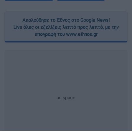
Ακολούθησε το Έθνος στο Google News!
Live όλες οι εξελίξεις λεπτό προς λεπτό, με την
υπογραφή του www.ethnos.gr