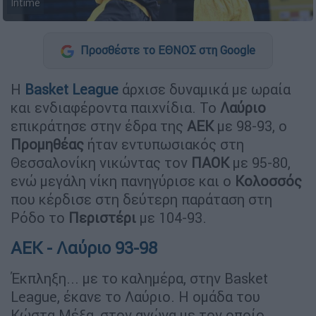
Intime
Προσθέστε το ΕΘΝΟΣ στη Google
Η
Basket League
άρχισε δυναμικά με ωραία
και ενδιαφέροντα παιχνίδια. Το
Λαύριο
επικράτησε στην έδρα της
ΑΕΚ
με 98-93, ο
Προμηθέας
ήταν εντυπωσιακός στη
Θεσσαλονίκη νικώντας τον
ΠΑΟΚ
με 95-80,
ενώ μεγάλη νίκη πανηγύρισε και ο
Κολοσσός
που κέρδισε στη δεύτερη παράταση στη
Ρόδο το
Περιστέρι
με 104-93.
ΑΕΚ - Λαύριο 93-98
Έκπληξη... με το καλημέρα, στην Basket
League, έκανε το Λαύριο. Η ομάδα του
Κώστα Μέξα, στον αγώνα με τον οποίο