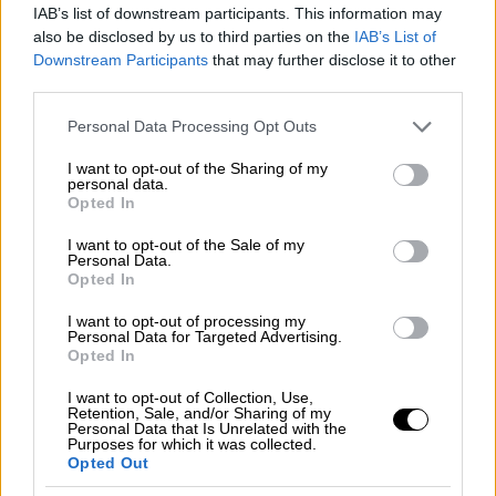
IAB’s list of downstream participants. This information may
παιχνίδι, ο Κούρο Σεγκούρα χαμογέλασε
also be disclosed by us to third parties on the
IAB’s List of
τελευταίος, με τον Βασίλη Σπανούλη να
Downstream Participants
that may further disclose it to other
φεύγει πικραμένος.
third parties.
Ο Πολ Τζόργκενσεν ήταν ο κορυφαίος του
Please note that this website/app uses one or more Google
Personal Data Processing Opt Outs
services and may gather and store information including but
Κολοσσού με 21 πόντους και 5/10 τρίποντα,
not limited to your visit or usage behaviour. You may click to
I want to opt-out of the Sharing of my
ενώ μάζεψε και 7 ριμπάουντ. Ο Τάιλερ Πόλεϊ
personal data.
grant or deny consent to Google and its third-party tags to
Opted In
πρόσθεσε 19 πόντους, 18 ο Λούκα
use your data for below specified purposes in below Google
Μπραίκοβιτς και 13 ο Ντάνιελ Ουτόμι.
consent section.
I want to opt-out of the Sale of my
Personal Data.
Ξεχώρισε και ο Λόντον Περάντες με 14
Opted In
ασίστ (!). Για τους «κυανοκίτρινους» double
double σημείωσε ο Τζο Ράγκλαντ, με 25
I want to opt-out of processing my
Personal Data for Targeted Advertising.
πόντους, 10 ασίστ, ενώ μάζεψε και 6
Opted In
ριμπάουντ. Ο Κένι Ουίλιαμς είχε 21 πόντους
I want to opt-out of Collection, Use,
για τους φιλοξενούμενους, ενώ 16 πόντους
Retention, Sale, and/or Sharing of my
Personal Data that Is Unrelated with the
ήταν η προσφορά του Ελάιτζα Μήτρου-
Purposes for which it was collected.
Opted Out
Λονγκ. Με 11/28 τρίποντα έναντι 7/22 του