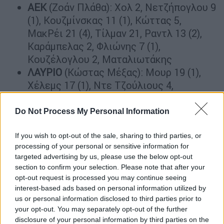
ΑΕΚ
(Ζοάν Πλάθα): Χολ 2, Νετζήπογλου 9
(1), Κουζμίνσκας 11 (1), Κώττας 5,
ΜακΡέι 21 (4), Τίλμαν 21, Ραντλ 13 (2),
Καράμπελας 2, Φλιώνης 7 (1),
Κουζέλογλου 2, Ματαλιωτάκης
ΛΑΥΡΙΟ
(Κώστας Μέξας): Μουρ 19 (1),
Χέλεμς 17 (1), Ντε Τζούλιους 4,
Καββαδάς 3, Θόρντον 17 (3), Καστανέδα
26 (6), Γκρόμοβς 2, Δεϊμέζης, Σπρίντζιος
Do Not Process My Personal Information
3 (1), Παπαδάκης 7 (2), Οικονομόπουλος
If you wish to opt-out of the sale, sharing to third parties, or
Κολοσσός - Περιστέρι 104-93
processing of your personal or sensitive information for
targeted advertising by us, please use the below opt-out
Στη δεύτερη παράταση έκαμψε την
section to confirm your selection. Please note that after your
opt-out request is processed you may continue seeing
αντίσταση του Περιστερίου, στη Ρόδο, ο
interest-based ads based on personal information utilized by
Κολοσσός επικρατώντας με 104-93 (86-86 1η
us or personal information disclosed to third parties prior to
παρ, 80-80 κ.α), στην πρεμιέρα της Basket
your opt-out. You may separately opt-out of the further
League. Μετά από ένα συγκλονιστικό
disclosure of your personal information by third parties on the