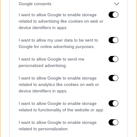
Περιστερίου, ο Κολοσσός μπήκε με το...
Google consents
δεξί στη σεζόν, στο ελληνικό πρωτάθλημα.
I want to allow Google to enable storage
ΚΟΛΟΣΣΟΣ ΡΟΔΟΥ
(Κούρο Σεγούρα):
related to advertising like cookies on web or
device identifiers in apps.
Γιόργκενσεν 21 (5), Ουτόμι 13 (2),
Μπραΐκοβιτς 18, Πόλεϊ 19 (1), Περάντες
I want to allow my user data to be sent to
9, Κολοβέρος 3, Παπαγιάννης,
Google for online advertising purposes.
Πετρόπουλος 8 (2), Χατζηνικόλας,
I want to allow Google to send me
Καμαριανός 2, Γόντικας 6, Σίμονς 5 (1)
personalized advertising.
ΠΕΡΙΣΤΕΡΙ
(Βασίλης Σπανούλης):
Ράγκλαντ 25 (2), Πουλιανίτης 3 (1),
I want to allow Google to enable storage
Ουίλιαμς 21 (3), Χουγκάζ, Ζούγρης 4,
related to analytics like cookies on web or
device identifiers in apps.
Μήτρου-Λονγκ 16 (1), Ντάνγκουμπιτς,
Ξανθόπουλος, Χατζής, Χαντς 6,
I want to allow Google to enable storage
Κασελάκης 6, Ρένφρο 12
related to functionality of the website or app.
ΠΑΟΚ - Προμηθέας 80-95
I want to allow Google to enable storage
related to personalization.
Με τον Χάντερ Χέιλ σε τρομερή μέρα (32π.)