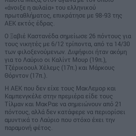
«άνοιξε η αυλαία» του ελληνικού
πρωταθλήματος, επικράτησε με 98-93 της
ΑΕΚ εκτός έδρας.
Ο Ξαβιέ Καστανέδα σημείωσε 26 πόντους για
τους νικητές με 6/12 τρίποντα, από τα 14/30
των φιλοξενούμενων. Διψήφιοι ήταν ακόμη
για το Λαύριο οι Καλίντ Μουρ (19π.),
Τζέρικοουλ Χέλεμς (17π.) και Μάρκους
Θόρντον (17π.).
H AEK που δεν είχε τους ΜακΛεμορ και
Καμπενγκέλε στην πρεμιέρα είδε τους
Τίλμαν και ΜακΡαε να σημειώνουν από 21
πόντους, αλλά δεν κατάφερε να περιορίσει
αμυντικά το Λαύριο που στόχο έχει την
παραμονή φέτος.