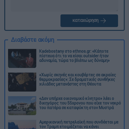
καταχώρηση
Διαβάστε ακόμη
Kadebostany στο ethnos.gr: «Κάποτε
πίστευα ότι το να είσαι outsider ήταν
αδυναμία, τώρα το βλέπω ως δύναμη»
«Χωρίς σκηνές και κουβέρτες σε ακραίες
θερμοκρασίες»: Σε δραματικές συνθήκες
χιλιάδες μετανάστες στη Θέουτα
«Δεν υπήρχε οικονομικό κίνητρο» λέει ο
δικηγόρος του 55χρονου που είχε τον νεκρό
του πατέρα σε καταψύκτη στον Μυστρά
Αμερικανική πετρελαϊκή που συνδέεται με
τον Τραμπ ετοιμάζεται να κάνει