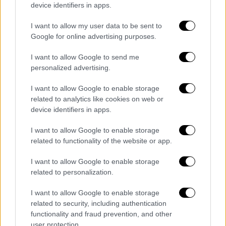
device identifiers in apps.
Σύμφωνα με ιταλικά ΜΜΕ ο Τζανιόλο
I want to allow my user data to be sent to
φέρεται να στοιχημάτιζε σε αγώνες της
Google for online advertising purposes.
Ρόμα στο Κύπελλο Ιταλίας, ακόμα και όταν
βρισκόταν στον πάγκο της ομάδας!
I want to allow Google to send me
personalized advertising.
Σημειωτέον ότι, εφόσον κριθούν ένοχοι, οι
παίκτες κινδυνεύουν με αποκλεισμό απ' τα
I want to allow Google to enable storage
γήπεδα μέχρι και τρία έτη...
related to analytics like cookies on web or
device identifiers in apps.
Το κουβάρι των εξελίξεων άρχισε να
ξετυλίγεται απ' τη στιγμή που ένα
I want to allow Google to enable storage
related to functionality of the website or app.
δημοσίευμα στην Ιταλία αποκάλυψε πως ο
22χρονος Νικολά Φατζιόλι της Γιουβέντους
I want to allow Google to enable storage
δεν ήταν ο μόνος που ενεπλάκη σε
related to personalization.
δραστηριότητες παράνομου
I want to allow Google to enable storage
στοιχισματισμού. Το όνομα του Νικολό
related to security, including authentication
Τζανιόλο της Άστον Βίλα και του Σάντρο
functionality and fraud prevention, and other
Τονάλι της Νιούκαστλ (πρώην παίκτες της
user protection.