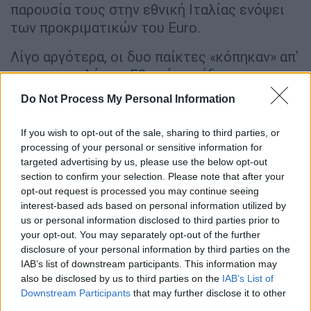
παρουσία τους στην εθνική Ιταλίας ενόψει
των προκριματικών του Euro.
Λίγο αργότερα, οι δυο παίκτες «κόπηκαν» απ'
την αποστολή της Εθνικής ομάδας για τα
ματς με τη Μάλτα και την Αγγλία. Η ιταλική
Do Not Process My Personal Information
Ομοσπονδία τόνισε πως θέλησε να
προστατεύσει τους δύο παίκτες, ωστόσο
If you wish to opt-out of the sale, sharing to third parties, or
είναι σαφές ότι με αυτές τις κατηγορίες να
processing of your personal or sensitive information for
targeted advertising by us, please use the below opt-out
επικρέμονται από πάνω τους κάθε άλλο παρά
section to confirm your selection. Please note that after your
συνετό θα ήταν να παραμείνουν στην εθνική
opt-out request is processed you may continue seeing
ομάδα.
interest-based ads based on personal information utilized by
us or personal information disclosed to third parties prior to
Η ανακοίνωση της ιταλικής
your opt-out. You may separately opt-out of the further
ομοσπονδίας
disclosure of your personal information by third parties on the
IAB’s list of downstream participants. This information may
Η ιταλική ομοσπονδία ανέφερε τα εξής: «Η
also be disclosed by us to third parties on the
IAB’s List of
Downstream Participants
that may further disclose it to other
Ομοσπονδία ανακοινώνει ότι, αργά το
third parties.