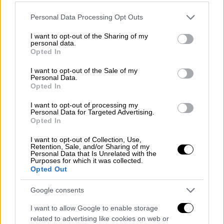
απόγευμα σήμερα, η Εισαγγελία του Τορίνο
γνωστοποίησε ότι διεξάγεται ανακριτική
Please note that this website/app uses one or more Google
Personal Data Processing Opt Outs
services and may gather and store information including but
διαδικασία για τους Νικολό Τζανιόλο και
not limited to your visit or usage behaviour. You may click to
I want to opt-out of the Sharing of my
Σάντρο Τονάλι, που βρίσκονται αυτή τη
personal data.
grant or deny consent to Google and its third-party tags to
Opted In
στιγμή με την εθνική ομάδα στο
use your data for below specified purposes in below Google
προπονητικό κέντρο του Coverciano.
consent section.
I want to opt-out of the Sale of my
Personal Data.
Ανεξάρτητα από τη φύση των πράξεων,
Opted In
καθώς θεωρούμε ότι υπό αυτές τις
I want to opt-out of processing my
συνθήκες οι δύο παίκτες δεν είναι στην
Personal Data for Targeted Advertising.
απαραίτητη κατάσταση για να
Opted In
αντιμετωπίσουν τις δεσμεύσεις που έχουν
I want to opt-out of Collection, Use,
προγραμματιστεί τις επόμενες ημέρες, η
Retention, Sale, and/or Sharing of my
Personal Data that Is Unrelated with the
Ομοσπονδία αποφάσισε να τους
Purposes for which it was collected.
Opted Out
προστατεύσει και να τους επιτρέψει να
επιστρέψουν στις ομάδες τους».
Google consents
Στοιχημάτιζε σε αγώνες της ομάδας
I want to allow Google to enable storage
του ο Τζανιόλο
related to advertising like cookies on web or