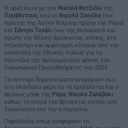
Η αρχή έγινε με τον
Νικολά
Φατζιόλι
της
Γιουβέντους
, ενώ οι
Νικολό
Ζανιόλο
(νυν
παίκτης της Άστον Βίλα και πρώην της Ρόμα)
και
Σάντρο
Τονάλι
(νυν της Νιούκαστλ και
πρώην της Μίλαν) βρίσκονται, επίσης, στο
στόχαστρο και αμφότεροι κόπηκαν από την
αποστολή της Εθνικής Ιταλίας για τα
παιχνίδια της προκριματικής φάσης του
Ευρωπαϊκού Πρωταθλήματος του 2024.
Τα νεότερα δημοσιεύματα αναφέρουν πως
στο σκάνδαλο φέρεται να εμπλέκεται και ο
ακραίος μπακ της
Ρόμα
,
Νίκολα
Ζαλέβσκι
καθώς το όνομά του βρίσκεται επίσης υπό
διερεύνηση από την εισαγγελία.
Παράλληλα, όπως αναφέρουν τα