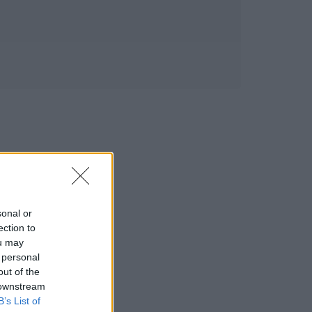
sonal or
ection to
ou may
 personal
out of the
 downstream
B’s List of