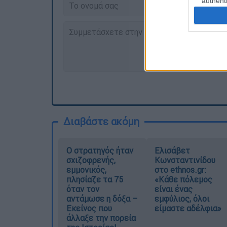
authenti
Διαβάστε ακόμη
O στρατηγός ήταν
Ελισάβετ
σχιζοφρενής,
Κωνσταντινίδου
εμμονικός,
στο ethnos.gr:
πλησίαζε τα 75
«Κάθε πόλεμος
όταν τον
είναι ένας
αντάμωσε η δόξα –
εμφύλιος, όλοι
Εκείνος που
είμαστε αδέλφια»
άλλαξε την πορεία