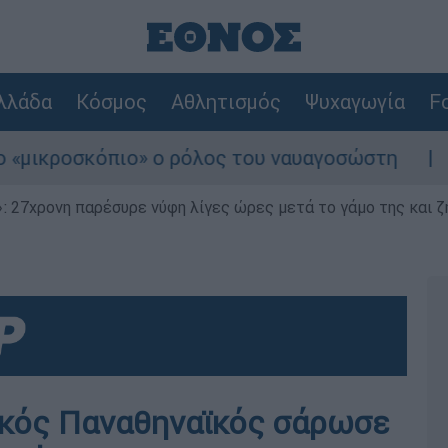
λλάδα
Κόσμος
Αθλητισμός
Ψυχαγωγία
Fo
ροσκόπιο» ο ρόλος του ναυαγοσώστη
Συναγ
 27χρονη παρέσυρε νύφη λίγες ώρες μετά το γάμο της και ζη
ικός Παναθηναϊκός σάρωσε