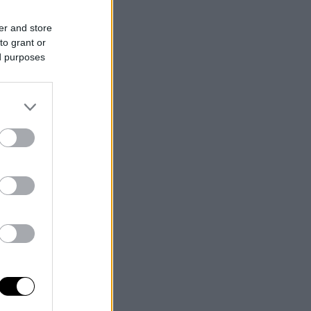
er and store
to grant or
ed purposes