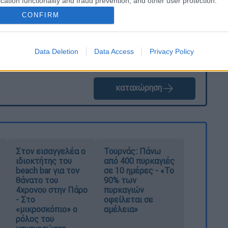
cation functionality and fraud prevention, and other user protection.
CONFIRM
Data Deletion
Data Access
Privacy Policy
καταχώρηση
Στον εισαγγελέα ο
Τουρνάς: Πάνω
ιδιοκτήτης του
από 400 πυρκαγιές
beach bar για τον
σε 10 ημέρες - «Το
θάνατο του
90% των
4χρονου στην Πάρο
πυρκαγιών
- Στο
οφείλεται σε
«μικροσκόπιο» ο
αμέλεια»
ρόλος του