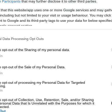
Participants
that may further disclose it to other third parties.
 that this website/app uses one or more Google services and may gath
including but not limited to your visit or usage behaviour. You may click 
 to Google and its third-party tags to use your data for below specifi
ogle consent section.
l Data Processing Opt Outs
 το ΕΘΝΟΣ στη Google
o opt-out of the Sharing of my personal data.
In
ι πραγματοποίησε μια ωραία εμφάνιση
νό ρεκόρ παραγωγής πόντων (111-75), αλλά
o opt-out of the Sale of my Personal Data.
νγκόμεθ
και
Κώστα
Αντετοκούνμπο
να
In
α.
to opt-out of processing my Personal Data for Targeted
ing.
ωση για τον Παναθηναϊκό με τους
In
ς στόχους τους. Η ομάδα του Εργκίν
o opt-out of Collection, Use, Retention, Sale, and/or Sharing
 μέχρι στιγμής στο πρωτάθλημα, Λαυρίου με
ersonal Data that Is Unrelated with the Purposes for which it
 Τριφυλλιού είχε την ευκαιρία να
lected.
Out