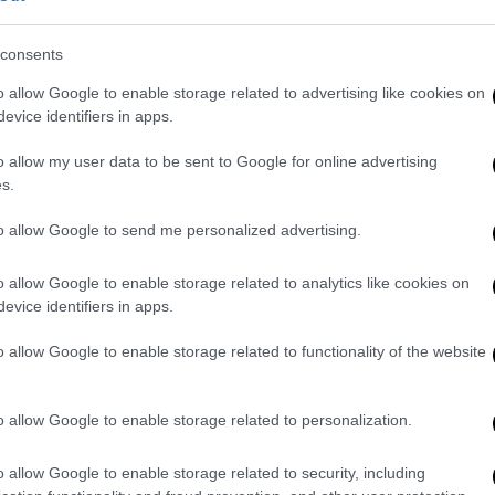
χρόνο και ευκαιρίες.
ψήφιο αριθμό πόντων. Από 15 είχαν
consents
ροσέθεσε ο Γκριγκόνις, 13 ο Γκάι και 10 ο
o allow Google to enable storage related to advertising like cookies on
ρίου πρώτος σκόρερ ήταν ο ΝτεΤζούλιους
evice identifiers in apps.
o allow my user data to be sent to Google for online advertising
), Μπαλτσερόφσκι 7, Γκραντ 10 (1),
s.
, Καλαϊτζάκης 9, Βιλντόζα 9 (3), Μωραΐτης,
to allow Google to send me personalized advertising.
 (1), Μήτογλου 4, Μαντζούκας 10 (2).
o allow Google to enable storage related to analytics like cookies on
0, Ντε Τζούλιους 24 (3), Γκρόμοβς 3,
evice identifiers in apps.
ββαδάς 2, Ζάρας 3 (1), Δεϊμέζης, Σπρίντζιος,
o allow Google to enable storage related to functionality of the website
o allow Google to enable storage related to personalization.
. Το ΕΘΝΟΣ θα παρεμβαίνει και τα προσβλητικά σχόλια θα
o allow Google to enable storage related to security, including