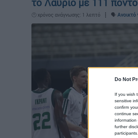
το Λαύριο με 111 πόντο
🕛 χρόνος ανάγνωσης: 1 λεπτό ┋ 🗣️
Ανοικτό 
Do Not Pr
If you wish 
sensitive in
confirm you
continue se
information 
further disc
participants