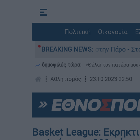
Πολιτική
Οικονομία
Ε
α τον θάνατο του 4χρονου στην Πάρο - Στο «μικ
BREAKING NEWS:
δημοφιλές τώρα:
«Θέλω τον πατέρα μου»:
┋
Αθλητισμός
┋
23.10.2023 22:50
Basket League: Εκρηκτ