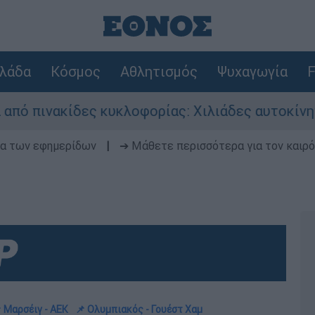
λάδα
Κόσμος
Αθλητισμός
Ψυχαγωγία
F
ες κυκλοφορίας: Χιλιάδες αυτοκίνητα παραμένο
δα των εφημερίδων
|
➔ Μάθετε περισσότερα για τον καιρό
 Μαρσέιγ - ΑΕΚ
📌 Ολυμπιακός - Γουέστ Χαμ