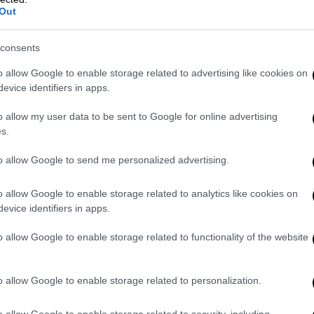
Out
ην πλάτη στον τοίχο, καθώς δεν έχει πάρει
 βρει ακόμα την αγωνιστική της ταυτότητα,
consents
ί να βρει τις ισορροπίες.
o allow Google to enable storage related to advertising like cookies on
θεί σε μια τρομερή ατμόσφαιρα, που θα
evice identifiers in apps.
γ, αλλά και της ΑΕΚ, λόγω των πολύ καλών
o allow my user data to be sent to Google for online advertising
s.
, Μπαλέρντι, Λόντι, Ρονζιέ, Βερετού, Σαρ,
to allow Google to send me personalized advertising.
α, Μουκουντί, Μοχαμαντί, Σιμάνσκι, Γιόνσον,
o allow Google to enable storage related to analytics like cookies on
νσε.
evice identifiers in apps.
o allow Google to enable storage related to functionality of the website
o allow Google to enable storage related to personalization.
o allow Google to enable storage related to security, including