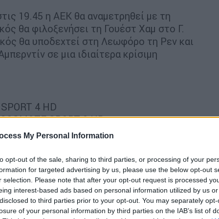
στις 19.45 η ΑΕΚ θα αναμετρηθεί με τη
κός θα φιλοξενήσει τη Γουέστ Χαμ στο Γ.
ϊκός θα υποδεχτεί στη Λεωφόρο τη Ρεν και
Αμπερντίν σε μια ιδιαίτερα κρίσιμη
 SPORT 4 HD
 / COSMOTE SPORT 3 HD
SMOTE SPORT 5 HD
ocess My Personal Information
MOTE SPORT 7 HD
to opt-out of the sale, sharing to third parties, or processing of your per
formation for targeted advertising by us, please use the below opt-out s
r selection. Please note that after your opt-out request is processed y
θέλει να ζήσει (19:45, COSMOTE SPORT 4
eing interest-based ads based on personal information utilized by us or
ρσέιγ στη Μασσαλία, για την 3η αγωνιστική
disclosed to third parties prior to your opt-out. You may separately opt-
losure of your personal information by third parties on the IAB’s list of
άδα του Ματίας Αλμέιδα εμφανίζεται