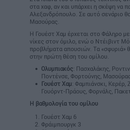
στα χαφ, αν και υπάρχει η σκέψη να π
Αλεξανδρόπουλο. Σε αυτό σενάριο θα
Μασούρας.
Η Γουέστ Χαμ έρχεται στο Φάληρο με
νίκες στον όμιλο, ενώ ο Ντέιβιντ Μό
προβλήματα απουσιών. Τα «σφυριά» θέ
στην πρώτη θέση του ομίλου.
Ολυμπιακός
: Πασχαλάκης, Ροντιν
Ποντένσε, Φορτούνης, Μασούρας,
Γουέστ
Χαμ
: Φαμπιάνσκι, Κερέρ,
Γουόρντ-Πράους, Φορνάλς, Πακετ
Η βαθμολογία του ομίλου
Γουέστ Χαμ 6
Φράιμπουργκ 3