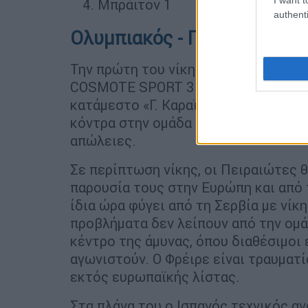
Μπράιτον 1
authenti
Ολυμπιακός - Γουέστ Χαμ
Την πρώτη του νίκη στον όμιλο του E
COSMOTE SPORT 3 HD) ο Ολυμπιακός,
κατάμεστο «Γ. Καραϊσκάκης». Το έργ
κόντρα στην ομάδα του Μόγιες, αλλά
απώλειες.
Σε περίπτωση νίκης, οι Πειραιώτες 
παρουσία τους στην Ευρώπη και από τ
ίδια ώρα φύγει από τη Σερβία με νί
προβλήματα δεν λείπουν από την ομά
κέντρο της άμυνας, όπου διαθέσιμοι 
αγωνιστούν. Ο Φρέιρε είναι τραυματί
εκτός ευρωπαϊκής λίστας.
Στα πλάνα του ο Ισπανός τεχνικός αν