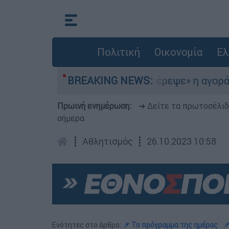
Πολιτική
Οικονομία
Ελ
το Αιγαίο
BREAKING NEWS:
«Στέρεψε» η αγορά από πινακίδ
Πρωινή ενημέρωση:
➔ Δείτε τα πρωτοσέλι
σήμερα
┋
Αθλητισμός
┋
26.10.2023 10:58
Ενότητες στο άρθρο:
📌 Το πρόγραμμα της ημέρας
