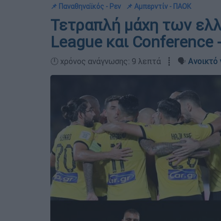
📌 Παναθηναϊκός - Ρεν
📌 Αμπερντίν - ΠΑΟΚ
Τετραπλή μάχη των ελ
League και Conference 
🕛 χρόνος ανάγνωσης: 9 λεπτά ┋ 🗣️
Ανοικτό 