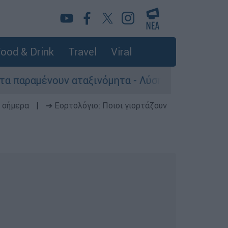
ood & Drink
Travel
Viral
υν αταξινόμητα - Λύση αναζητά το υπουργείο
 σήμερα
|
➔ Εορτολόγιο: Ποιοι γιορτάζουν