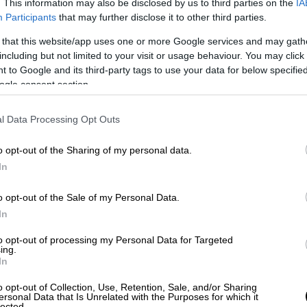
. This information may also be disclosed by us to third parties on the
IA
ης παιχνίδια και το ίδιο θα κάνει και
Participants
that may further disclose it to other third parties.
ροβλήματα.
 that this website/app uses one or more Google services and may gath
εξέφρασε ο Πελάδο, ο οποίος δεν
including but not limited to your visit or usage behaviour. You may click 
 to Google and its third-party tags to use your data for below specifi
τσίνοβιτς, Πισάρο, Αραούχο, γεγονός που
ogle consent section.
ίθεση. Παρόλα αυτά, το πλάνο της ΑΕΚ είναι
α το υπηρετήσουν.
l Data Processing Opt Outs
 που θα τη διατηρήσει αήττητη και στην
o opt-out of the Sharing of my personal data.
στα μισά της διαδρομής, και θα της δώσει
In
τρά μια νίκη επί της Μπράιτον και μια
ει για το καλύτερο απέναντι στη Μαρσέιγ.
o opt-out of the Sale of my Personal Data.
In
κάδας, εκπλήξεις δεν αναμένονται στην
σμα να παίξει αριστερά στην επίθεση, τον
to opt-out of processing my Personal Data for Targeted
ing.
σω από τον Πόνσε. Εναλλακτικά, μπορεί να
In
νταλος πίσω από τον επιθετικό, με τον
o opt-out of Collection, Use, Retention, Sale, and/or Sharing
ντί του Γιόνσον.
ersonal Data that Is Unrelated with the Purposes for which it
lected.