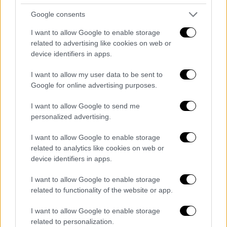
ήταν απολαυστικός. Ο ηγέτης των
Google consents
«πολεμιστών» έβαλε 41 πόντους με 7/10
τρίποντα και οδήγησε τους
I want to allow Google to enable storage
φιλοξενούμενους στο διπλό, με τον Κρις
related to advertising like cookies on web or
device identifiers in apps.
Πολ να προσθέτει ένα double - double με 10
πόντους και 12 ασίστ.
I want to allow my user data to be sent to
Google for online advertising purposes.
Στην αντίπερα όχθη, σε μεγάλα κέφια
βρέθηκε ο Ντε' Άαρον Φοξ, που σημείωσε 39
I want to allow Google to send me
personalized advertising.
πόντους με 14/28 πορπσάθειες, με τον
Ντομάντας Σαμπόνις να τον ακολουθεί με
I want to allow Google to enable storage
ένα επιβλητικό double - double: 19 πόντοι
related to analytics like cookies on web or
και 18 ριμπάουντ. Επιπλέον, ο Λιθουανός
device identifiers in apps.
ψηλός είχε 7 ασίστ και 5 κλεψίματα σε 36'
I want to allow Google to enable storage
στο παρκέ, αλλά δεν μπόρεσε να αλλάξει το
related to functionality of the website or app.
τελικό αποτέλεσμα.
I want to allow Google to enable storage
related to personalization.