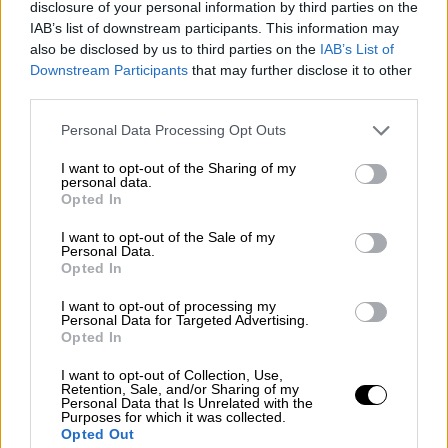
και κορυφαίος παίκτης της Euroleague την
disclosure of your personal information by third parties on the
IAB’s list of downstream participants. This information may
περασμένη σεζόν χρησιμοποιήθηκε για 12'
also be disclosed by us to third parties on the
IAB’s List of
και μέτρησε 10 πόντους με 1/2 δίποντα και
Downstream Participants
that may further disclose it to other
2/4 τρίποντα. Επιπλέον, είχε ένα ριμπάουντ
third parties.
και ολοκλήρωσε το παιχνίδι χωρίς λάθη.
Please note that this website/app uses one or more Google
Personal Data Processing Opt Outs
services and may gather and store information including but
not limited to your visit or usage behaviour. You may click to
I want to opt-out of the Sharing of my
personal data.
grant or deny consent to Google and its third-party tags to
Opted In
use your data for below specified purposes in below Google
consent section.
I want to opt-out of the Sale of my
Personal Data.
Opted In
I want to opt-out of processing my
Personal Data for Targeted Advertising.
Opted In
I want to opt-out of Collection, Use,
Retention, Sale, and/or Sharing of my
Ωστόσο, οι Γουόριορς πήραν την πρώτη νίκη
Personal Data that Is Unrelated with the
Purposes for which it was collected.
τους στη φετινή σεζόν, καθώς ο Στεφ Κάρι
Opted Out