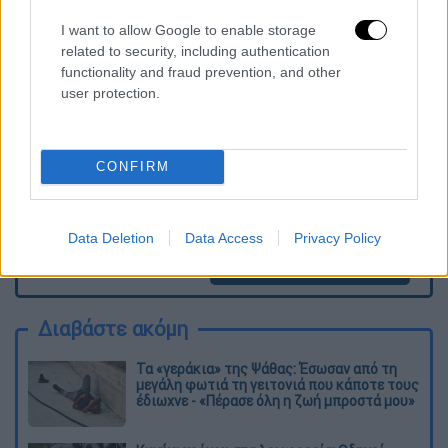
Τα σχολιά σας δημοσιεύονται άμεσα με δική σας ευθύνη. Το
I want to allow Google to enable storage
ΕΘΝΟΣ θα παρεμβαίνει και τα προσβλητικά σχόλια θα
related to security, including authentication
διαγράφονται
functionality and fraud prevention, and other
user protection.
CONFIRM
Data Deletion
Data Access
Privacy Policy
καταχώρηση
Διαβάστε ακόμη
Τα «γεράκια» της Ψάθας: Έσωσαν από τη
μεγάλη φωτιά τη γειτονιά που κάποτε τους
έδιωχνε - «Πέρασε όλη η ζωή μπροστά μου»