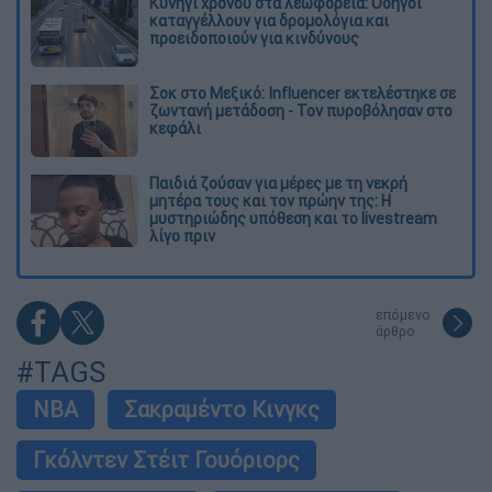
Κυνήγι χρόνου στα λεωφορεία: Οδηγοί
καταγγέλλουν για δρομολόγια και
προειδοποιούν για κινδύνους
Σοκ στο Μεξικό: Influencer εκτελέστηκε σε
ζωντανή μετάδοση - Τον πυροβόλησαν στο
κεφάλι
Παιδιά ζούσαν για μέρες με τη νεκρή
μητέρα τους και τον πρώην της: Η
μυστηριώδης υπόθεση και το livestream
λίγο πριν
επόμενο
άρθρο
#TAGS
NBA
Σακραμέντο Κινγκς
Γκόλντεν Στέιτ Γουόριορς