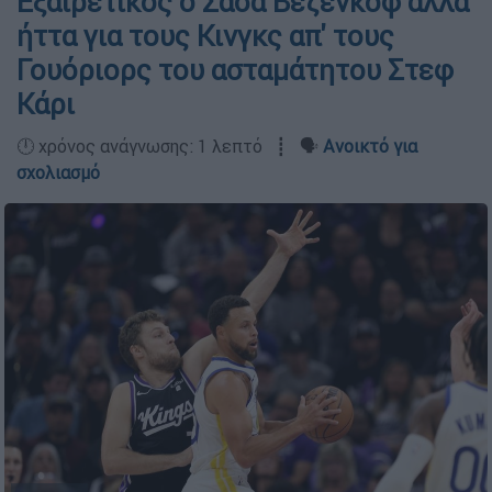
Εξαιρετικός ο Σάσα Βεζένκοφ αλλά
ήττα για τους Κινγκς απ' τους
Γουόριορς του ασταμάτητου Στεφ
Κάρι
🕛 χρόνος ανάγνωσης: 1 λεπτό ┋ 🗣️
Ανοικτό για
σχολιασμό