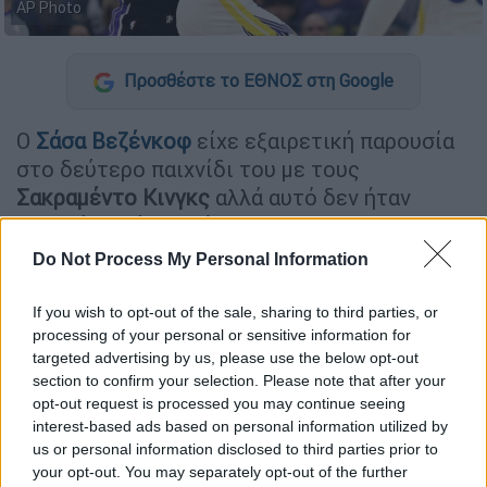
AP Photo
Προσθέστε το ΕΘΝΟΣ στη Google
O
Σάσα Βεζένκοφ
είχε εξαιρετική παρουσία
στο δεύτερο παιχνίδι του με τους
Σακραμέντο Κινγκς
αλλά αυτό δεν ήταν
αρκετό καθώς ηττήθηκαν με 114-122 απ'
τους
Γκόλντεν Στέιτ Γουόριορς
του
Do Not Process My Personal Information
καταπληκτικού
Στεφ Κάρι
που έβαλε 41
πόντους!
If you wish to opt-out of the sale, sharing to third parties, or
processing of your personal or sensitive information for
Για τον Βεζένκοφ πάντως ήταν ακόμα μία
targeted advertising by us, please use the below opt-out
καλή εμφάνιση που δείχνει να
section to confirm your selection. Please note that after your
opt-out request is processed you may continue seeing
προσαρμόζεται στα δεδομένα του NBA και
interest-based ads based on personal information utilized by
στα «θέλω» του προπονητή του
Μάικ
us or personal information disclosed to third parties prior to
Μπράουν
. Ο πρώην παίκτης του Ολυμπιακού
your opt-out. You may separately opt-out of the further