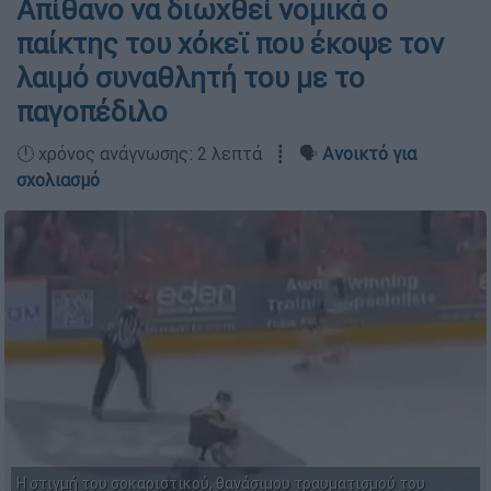
Απίθανο να διωχθεί νομικά ο
παίκτης του χόκεϊ που έκοψε τον
λαιμό συναθλητή του με το
παγοπέδιλο
🕛 χρόνος ανάγνωσης: 2 λεπτά ┋ 🗣️
Ανοικτό για
σχολιασμό
Η στιγμή του σοκαριστικού, θανάσιμου τραυματισμού του