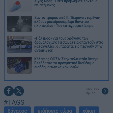
λίγες ώρες - Γιατί προβληματίζονται οι
επιστήμονες
Σαν το τρομακτικό It: 15χρονο ντυμένος
κλόουν μαχαίρωσε μέχρι θανάτου
ηλικιωμένο - Τον κατέγραψε κάμερα
«Πόλεμος» για τους χρόνους των
δρομολογίων: Τα σωματεία απαντούν στις
καταγγελίες, οι παρατάξεις περνούν στην
αντεπίθεση
Κόλαφος ΟΟΣΑ: Στην τελευταία θέση η
Ελλάδα για το πραγματικό διαθέσιμο
εισόδημα των νοικοκυριών
επόμενο
άρθρο
#TAGS
θάνατος
ειδήσεις τώρα
χόκεϊ