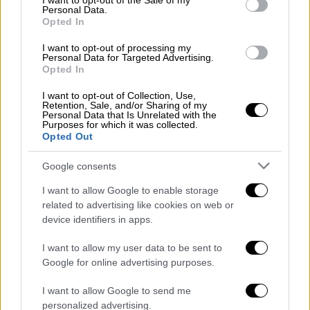
I want to opt-out of the Sale of my
εξέλιξη».
Personal Data.
Opted In
Ωστόσο, η καθηγήτρια νομικής του
I want to opt-out of processing my
πανεπιστημίου
Nicola
Lacey
δήλωσε ότι θα
Personal Data for Targeted Advertising.
ήταν «εξαιρετικά απίθανο» να κατηγορηθεί ο
Opted In
Πέτγκρειβ για ανθρωποκτονία από την
I want to opt-out of Collection, Use,
Εισαγγελία. Η καθηγήτρια στο London
Retention, Sale, and/or Sharing of my
Personal Data that Is Unrelated with the
School of Economics, δήλωσε στο
Purposes for which it was collected.
Opted Out
Newsweek: «Από όσα διάβασα στις ειδήσεις,
φαίνεται πολύ απίθανο η CPS να ασκήσει
Google consents
δίωξη».
I want to allow Google to enable storage
related to advertising like cookies on web or
«Για
ανθρωποκτονία
χρειάζεται είτε βαριά
device identifiers in apps.
αμέλεια, είτε παράνομη και επικίνδυνη πράξη
- η τελευταία είναι πιθανή μόνο αν για
I want to allow my user data to be sent to
παράδειγμα υπήρξε μια αρκετά κατάφωρη
Google for online advertising purposes.
παραβίαση των
κανόνων
του
αθλήματος
»,
I want to allow Google to send me
σημείωσε και πρόσθεσε: «Αν επρόκειτο
personalized advertising.