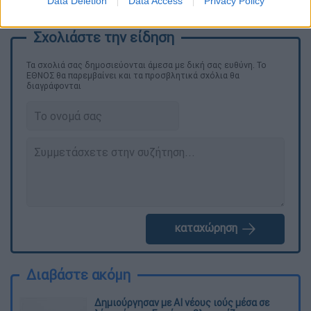
Data Deletion
Data Access
Privacy Policy
του
Johnson
.
Τα σχολιά σας δημοσιεύονται άμεσα με δική σας ευθύνη. Το
ΕΘΝΟΣ θα παρεμβαίνει και τα προσβλητικά σχόλια θα
διαγράφονται
καταχώρηση
Διαβάστε ακόμη
Δημιούργησαν με AI νέους ιούς μέσα σε