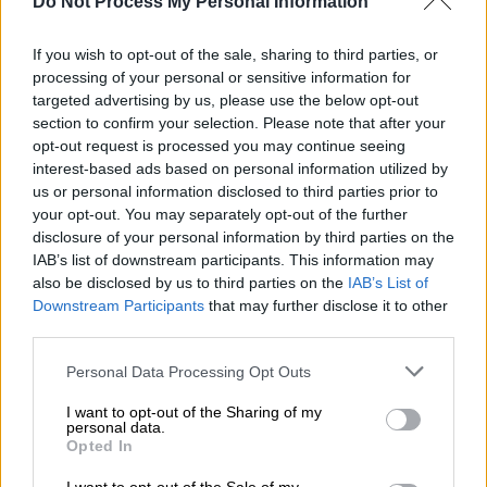
Do Not Process My Personal Information
διεκδίκηση.
If you wish to opt-out of the sale, sharing to third parties, or
Ο 29χρονος σηκώθηκε για λίγο όρθιος,
processing of your personal or sensitive information for
αιμορραγώντας, προτού καταρρεύσει ξανά.
targeted advertising by us, please use the below opt-out
Έλαβε άμεση ιατρική βοήθεια, με
ΚΑΡΠΑ
section to confirm your selection. Please note that after your
στον πάγο, ενώ μεταφέρθηκε άμεσα στο
opt-out request is processed you may continue seeing
interest-based ads based on personal information utilized by
νοσοκομείο, αλλά δεν κατάφερε να κρατηθεί
us or personal information disclosed to third parties prior to
στη ζωή.
your opt-out. You may separately opt-out of the further
disclosure of your personal information by third parties on the
https://twitter.com/Jamesmk2010/status/171
IAB’s list of downstream participants. This information may
8553026246427081
also be disclosed by us to third parties on the
IAB’s List of
Downstream Participants
that may further disclose it to other
Δεν αναμένεται να του ασκηθεί δίωξη
third parties.
Please note that this website/app uses one or more Google
Personal Data Processing Opt Outs
Η αστυνομία του
South
Yorkshire
δήλωσε ότι
services and may gather and store information including but
οι αξιωματικοί βρίσκονται στη σκηνή της
not limited to your visit or usage behaviour. You may click to
I want to opt-out of the Sharing of my
personal data.
grant or deny consent to Google and its third-party tags to
Utilita Arena
«διεξάγοντας έρευνες» και ότι η
Opted In
use your data for below specified purposes in below Google
έρευνά της για τις συνθήκες «παραμένει σε
consent section.