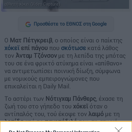
αθλητή χόκεϊ (Video Capture)
Προσθέστε το ΕΘΝΟΣ στη Google
Ο
Ματ
Πέτγκρειβ
, ο οποίος είναι ο παίκτης
χόκεϊ
επί πάγου
που
σκότωσε
κατά λάθος
τον
Άνταμ
Τζόνσον
με τη λεπίδα της μπότας
του σε ένα φρικτό ατύχημα είναι «απίθανο»
να αντιμετωπίσει ποινική δίωξη, σύμφωνα
με νομικούς εμπειρογνώμονες που
επικαλείται η Daily Mail.
Το αστέρι των
Νότιγχαμ
Πάνθερς
, έχασε τη
ζωή του στο γήπεδο του
χόκεϊ
όταν ο
αντίπαλός του, τού έκοψε τον
λαιμό
με τη
λεπίδα
από το
παγοπέδιλό
του, τη στιγμή
που οι δύο αθλητές
συγκρούστηκαν
σε μία