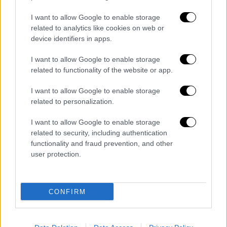
πραγματικά για ένα "φρικτό ατύχημα", καμία
από αυτές τις
προϋποθέσεις
δεν θα ίσχυαν,
I want to allow Google to enable storage
related to analytics like cookies on web or
ενώ η Εισαγγελία μπορεί να ασκήσει δίωξη
device identifiers in apps.
μόνο όταν υπάρχει ρεαλιστική πιθανότητα
καταδίκης».
I want to allow Google to enable storage
related to functionality of the website or app.
Ο συνάδελφός της στο LSE
Jeremy
Horder
πρόσθεσε ότι οι τραυματισμοί «που
I want to allow Google to enable storage
related to personalization.
προκαλούνται κατά τη διάρκεια ενός
συνηθισμένου νόμιμου αθλητικού αγώνα»
I want to allow Google to enable storage
εμπίπτουν στον ορισμό της «συνηθισμένης
related to security, including authentication
επαφής».
functionality and fraud prevention, and other
user protection.
Πλάνα έδειξαν πώς ο
Πέτγκρεϊβ
έπεσε πάνω
σε έναν από τους συμπαίκτες του
Johnson
το Σάββατο σε μια σύγκρουση που τον είδε
CONFIRM
να χάνει την ισορροπία του πριν το πόδι του
σηκωθεί και έρθει σε επαφή με τον λαιμό