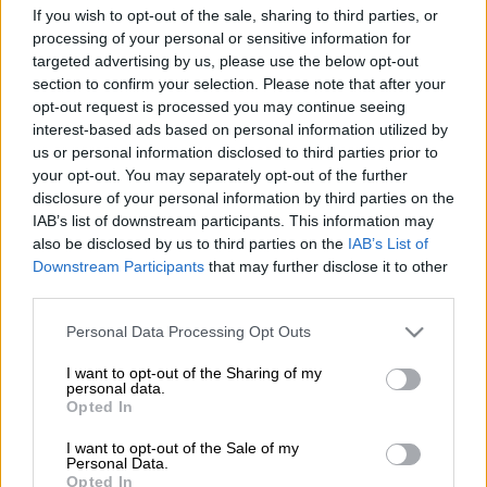
If you wish to opt-out of the sale, sharing to third parties, or
Προσθέστε το ΕΘΝΟΣ στη Google
processing of your personal or sensitive information for
targeted advertising by us, please use the below opt-out
section to confirm your selection. Please note that after your
Με ποινή απαγόρευσης ενασχόλησης με το
opt-out request is processed you may continue seeing
ποδόσφαιρο για ένα χρόνο τιμωρήθηκε απ'
interest-based ads based on personal information utilized by
το Αθλητικό Δικαστήριο της
Ολλανδίας
ο
us or personal information disclosed to third parties prior to
Μαρκ Οφερμαρς
.
your opt-out. You may separately opt-out of the further
disclosure of your personal information by third parties on the
Ο άλλοτε σπουδαίος άσος της Εθνικής
IAB’s list of downstream participants. This information may
Ολλανδίας, του
Άγιαξ
και της Άρσεναλ είχε
also be disclosed by us to third parties on the
IAB’s List of
Downstream Participants
that may further disclose it to other
κατηγορηθεί για σεξουαλική παρενόχληση
third parties.
την εποχή που ήταν αθλητικός διευθυντής
Please note that this website/app uses one or more Google
του Αίαντα. Είχε αποστείλει ακατάλληλα
Personal Data Processing Opt Outs
services and may gather and store information including but
μηνύματα σεξουαλικού περιεχομένου σε
not limited to your visit or usage behaviour. You may click to
I want to opt-out of the Sharing of my
υπάλληλο του συλλόγου. Οταν το σκάνδαλο
personal data.
grant or deny consent to Google and its third-party tags to
Opted In
αποκαλύφθηκε ο Οφερμαρς παραιτήθηκε από
use your data for below specified purposes in below Google
το πόστο του παραδεχόμενος τις πράξεις
consent section.
I want to opt-out of the Sale of my
Personal Data.
του και δηλώνοντας ότι αισθάνεται ντροπή
Opted In