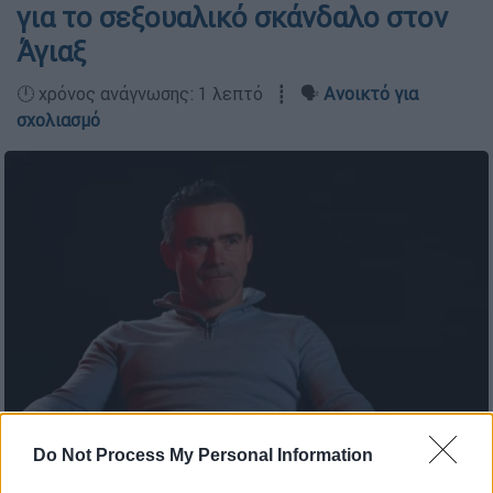
για το σεξουαλικό σκάνδαλο στον
Άγιαξ
🕛 χρόνος ανάγνωσης: 1 λεπτό ┋ 🗣️
Ανοικτό για
σχολιασμό
Do Not Process My Personal Information