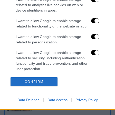
related to analytics like cookies on web or
device identifiers in apps.
I want to allow Google to enable storage
related to functionality of the website or app.
I want to allow Google to enable storage
related to personalization.
καταχώρηση
I want to allow Google to enable storage
related to security, including authentication
functionality and fraud prevention, and other
Διαβάστε ακόμη
user protection.
«Είχαν άδεια για τις Αλυκές,
προσγειώθηκαν στο... Σαρακήνικο:
CONFIRM
Προθεσμία να απολογηθούν ζήτησαν
χειριστής και ιδιοκτήτης
Πέθανε σε ηλικία 87 ετών ο σπουδαίος
Data Deletion
Data Access
Privacy Policy
συγγραφέας και φιλόσοφος, Στέλιος
Ράμφος