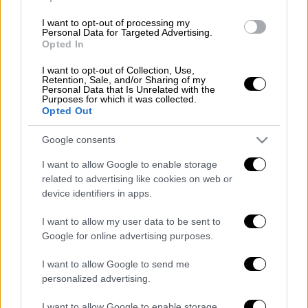
για τη συμπεριφορά του. Παρ' όλα αυτά, ένα
I want to opt-out of processing my
μήνα αργότερα προσελήφθη σε αντίστοιχο
Personal Data for Targeted Advertising.
πόστο στη βελγική Αντβέρπ.
Opted In
I want to opt-out of Collection, Use,
Οπως αναφέρεται στην ανακοίνωση της
Retention, Sale, and/or Sharing of my
απόφασης, για τον καθορισμό του ύψους της
Personal Data that Is Unrelated with the
Purposes for which it was collected.
ποινής ελήφθη υπόψη η μεγάλη δημοσιότητα
Opted Out
που έλαβε το σκάνδαλο και η ζημιά που
Google consents
προκάλεσε στον Οφερμαρς, αλλά και το
γεγονός ότι, όπως αποδείχθηκε, η
I want to allow Google to enable storage
ανάρμοστη συμπεριφορά του συνεχιζόταν
related to advertising like cookies on web or
device identifiers in apps.
για μεγάλο διάστημα και εντοπίστηκαν
αρκετές περιπτώσεις.
I want to allow my user data to be sent to
Google for online advertising purposes.
I want to allow Google to send me
Τα σχολιά σας δημοσιεύονται άμεσα με δική σας ευθύνη. Το
personalized advertising.
ΕΘΝΟΣ θα παρεμβαίνει και τα προσβλητικά σχόλια θα
διαγράφονται
I want to allow Google to enable storage