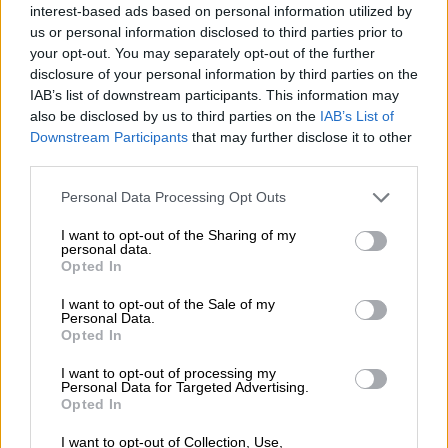
εκτός της πρώτης δυάδας στον 5ο όμιλο,
interest-based ads based on personal information utilized by
μετά το «καταδικαστικό» 1-1 κόντρα στην
us or personal information disclosed to third parties prior to
Τσεχία, που πλέον έχει τον δικό της
your opt-out. You may separately opt-out of the further
disclosure of your personal information by third parties on the
«τελικό» τη Δευτέρα (20/11) στην Πράγα
IAB’s list of downstream participants. This information may
απέναντι στη Μολδαβία για τη 2η θέση του
also be disclosed by us to third parties on the
IAB’s List of
γκρουπ.
Downstream Participants
that may further disclose it to other
third parties.
Προηγουμένως, παρά το γεγονός ότι
Please note that this website/app uses one or more Google
ισοφαρίστηκε στο 88ο λεπτό απ' τη
Personal Data Processing Opt Outs
services and may gather and store information including but
Μολδαβία απ' το γκολ του Μπαμπόγκλο, η
not limited to your visit or usage behaviour. You may click to
I want to opt-out of the Sharing of my
Αλβανία πήρε τον ένα βαθμό που χρειαζόταν
personal data.
grant or deny consent to Google and its third-party tags to
Opted In
και με το τελικό 1-1 εξασφάλισε και
use your data for below specified purposes in below Google
consent section.
μαθηματικά την παρουσία της στην τελική
I want to opt-out of the Sale of my
Personal Data.
φάση. Πρόκειται για μια τεράστια επιτυχία
Opted In
για την Αλβανία, που θα δώσει το «παρών»
I want to opt-out of processing my
για δεύτερη φορά σε τελικά EURO μετά το
Personal Data for Targeted Advertising.
2016 και μάλιστα, έχοντας σοβαρές
Opted In
πιθανότητες να κόψει πρώτη το νήμα σε
I want to opt-out of Collection, Use,