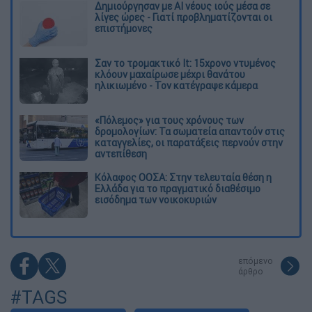
Δημιούργησαν με AI νέους ιούς μέσα σε
λίγες ώρες - Γιατί προβληματίζονται οι
επιστήμονες
Σαν το τρομακτικό It: 15χρονο ντυμένος
κλόουν μαχαίρωσε μέχρι θανάτου
ηλικιωμένο - Τον κατέγραψε κάμερα
«Πόλεμος» για τους χρόνους των
δρομολογίων: Τα σωματεία απαντούν στις
καταγγελίες, οι παρατάξεις περνούν στην
αντεπίθεση
Κόλαφος ΟΟΣΑ: Στην τελευταία θέση η
Ελλάδα για το πραγματικό διαθέσιμο
εισόδημα των νοικοκυριών
επόμενο
άρθρο
#TAGS