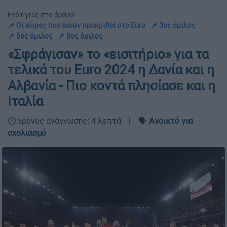
Ενότητες στο άρθρο:
📌 Οι χώρες που έχουν προκριθεί στο Euro
📌 3ος όμιλος
📌 5ος όμιλος
📌 8ος όμιλος
«Σφράγισαν» το «εισιτήριο» για τα
τελικά του Euro 2024 η Δανία και η
Αλβανία - Πιο κοντά πλησίασε και η
Ιταλία
🕛 χρόνος ανάγνωσης: 4 λεπτά ┋ 🗣️
Ανοικτό για
σχολιασμό