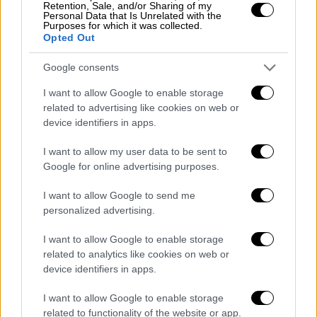
έναν όμιλο που είχε «μέσα» την Πολωνία και
Retention, Sale, and/or Sharing of my
Personal Data that Is Unrelated with the
την Τσεχία.
Purposes for which it was collected.
Opted Out
Οι Αλβανοί είχαν τον έλεγχο του αγώνα απ'
Google consents
την αρχή και πήραν το προβάδισμα στο 25'
χάρις στο εύστοχο πέναλτι του Τσικαλέσι
I want to allow Google to enable storage
related to advertising like cookies on web or
στο 25ο λεπτό. Δεν βρήκαν, ωστόσο,
device identifiers in apps.
δεύτερο γκολ για να «καθαρίσουν» τη νίκη
τους και στο τέλος οι Μολδαβοί ισοφάρισαν
I want to allow my user data to be sent to
στο 88' με τον Μπαμπόγκλο, χωρίς όμως να
Google for online advertising purposes.
κάνουν «ζημιά» στην Αλβανία. Την ίδια ώρα η
I want to allow Google to send me
«αδιάφορη» Φινλανδία νίκησε εύκολα με 4-0
personalized advertising.
τη Β. Ιρλανδία για τον 8ο όμιλο σε ένα ματς
χωρίς κανένα βαθμολογικό ενδιαφέρον και
I want to allow Google to enable storage
related to analytics like cookies on web or
για τους δύο.
device identifiers in apps.
Επίσης, το Καζακστάν έκανε αυτό που...
I want to allow Google to enable storage
έπρεπε απέναντι στο Σαν Μαρίνο και νίκησε
related to functionality of the website or app.