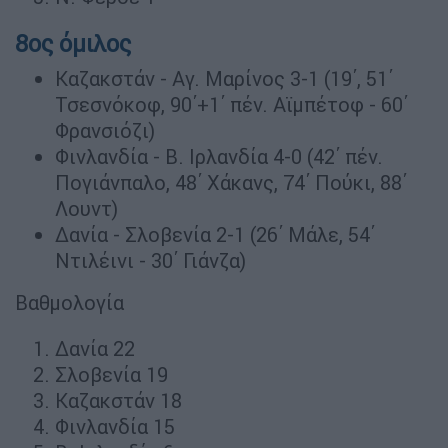
8ος όμιλος
Καζακστάν - Αγ. Μαρίνος 3-1 (19΄, 51΄
Τσεσνόκοφ, 90΄+1΄ πέν. Αϊμπέτοφ - 60΄
Φρανσιόζι)
Φινλανδία - Β. Ιρλανδία 4-0 (42΄ πέν.
Πογιάνπαλο, 48΄ Χάκανς, 74΄ Πούκι, 88΄
Λουντ)
Δανία - Σλοβενία 2-1 (26΄ Μάλε, 54΄
Ντιλέινι - 30΄ Γιάνζα)
Βαθμολογία
Δανία 22
Σλοβενία 19
Καζακστάν 18
Φινλανδία 15