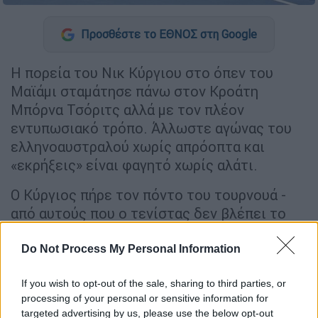
Προσθέστε το ΕΘΝΟΣ στη Google
H πορεία του Νικ Κύργιου στο όπεν του
Μαϊάμι σταμάτησε πάνω στον Κροάτη
Μπόρνα Τσόριτς αλλά με τον πλέον
εντυπωσιακό τρόπο. Άλλωστε αγώνας του
ελληνοαυστραλού χωρίς απρόοπτα και
«εκρήξεις» είναι φαγητό χωρίς αλάτι.
Ο Κύργιος πήρε τον πόντο του τουρνουά -
από αυτούς που ο τενίστας δεν βλέπει το
αντίπαλο τερέν και αποκαλείται no look -
δείχνοντας ένα δείγμα από το μεγάλο
Do Not Process My Personal Information
ταλέντο του.
If you wish to opt-out of the sale, sharing to third parties, or
Δείτε τον απίθανο πόντο...
processing of your personal or sensitive information for
targeted advertising by us, please use the below opt-out