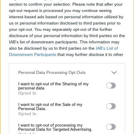
section to confirm your selection. Please note that after your
opt-out request is processed you may continue seeing
interest-based ads based on personal information utilized by
us or personal information disclosed to third parties prior to
your opt-out. You may separately opt-out of the further
disclosure of your personal information by third parties on the
video
IAB’s list of downstream participants. This information may
also be disclosed by us to third parties on the
IAB’s List of
Downstream Participants
that may further disclose it to other
third parties.
Please note that this website/app uses one or more Google
Personal Data Processing Opt Outs
services and may gather and store information including but
Ανέτρεψε το 1ο σετ ενώ έχανε με μεγάλη
not limited to your visit or usage behaviour. You may click to
I want to opt-out of the Sharing of my
διαφορά αλλά έχασε τον αγώνα 4-6 6-3 6-2
personal data.
grant or deny consent to Google and its third-party tags to
Opted In
όταν άρχισε να δίνει μάχη με τον κακό του
use your data for below specified purposes in below Google
consent section.
εαυτό του.
I want to opt-out of the Sale of my
Personal Data.
Opted In
Τα έβαλε με τον διαιτητή, έσπασε δύο
ρακέτες και μάλιστα την πρώτη την έδωσε
I want to opt-out of processing my
Personal Data for Targeted Advertising.
σε έναν έφηβο που παρακολουθούσε τον