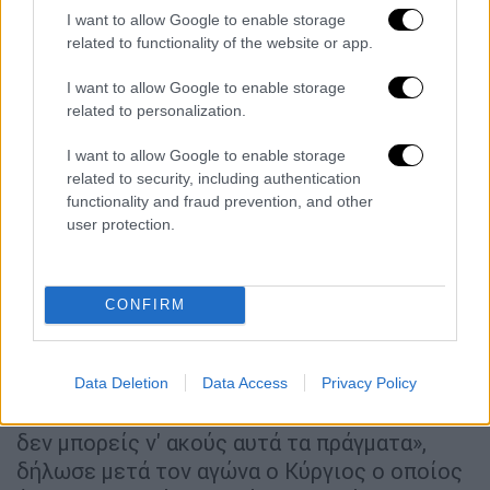
pic.twitter.com/CtFVblYdd0
I want to allow Google to enable storage
related to functionality of the website or app.
— Tennis TV (@TennisTV)
March 26,
2019
I want to allow Google to enable storage
related to personalization.
Και όλα αυτά ενώ στον προηγούμενο αγώνα
I want to allow Google to enable storage
είχε έντονο φραστικό επεισόδιο με θεατή ο
related to security, including authentication
οποίος μάλιστα αποβλήθηκε από τις
functionality and fraud prevention, and other
εξέδρες
.
user protection.
«Πλήρωσαν χρήματα για να με δουν να παίζω
και ούρλιαζαν, λέγοντας αηδίες. Δεν θα τ'
CONFIRM
ανεχτώ. Έπαιξα δύο ώρες και είκοσι λεπτά
και ο θεατής έλεγε: «Παίξε λίγο τένις". Τον
έβρισα. Του είπα "άντε γαμ.... Ίσως να μην
Data Deletion
Data Access
Privacy Policy
έπρεπε, αλλά πάνω στην ένταση της στιγμής
δεν μπορείς ν' ακούς αυτά τα πράγματα»,
δήλωσε μετά τον αγώνα ο Κύργιος ο οποίος