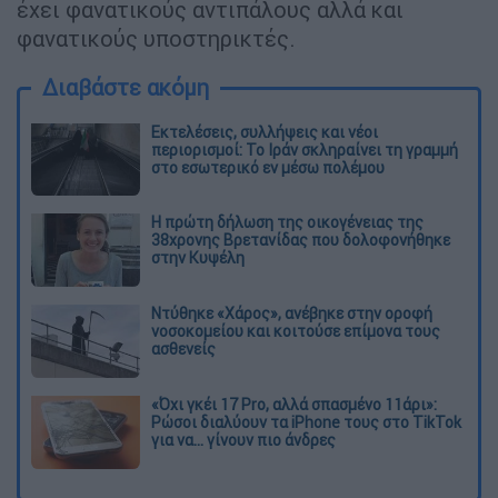
έχει φανατικούς αντιπάλους αλλά και
φανατικούς υποστηρικτές.
Διαβάστε ακόμη
Εκτελέσεις, συλλήψεις και νέοι
περιορισμοί: Το Ιράν σκληραίνει τη γραμμή
στο εσωτερικό εν μέσω πολέμου
Η πρώτη δήλωση της οικογένειας της
38χρονης Βρετανίδας που δολοφονήθηκε
στην Κυψέλη
Ντύθηκε «Χάρος», ανέβηκε στην οροφή
νοσοκομείου και κοιτούσε επίμονα τους
ασθενείς
«Όχι γκέι 17 Pro, αλλά σπασμένο 11άρι»:
Ρώσοι διαλύουν τα iPhone τους στο TikTok
για να... γίνουν πιο άνδρες