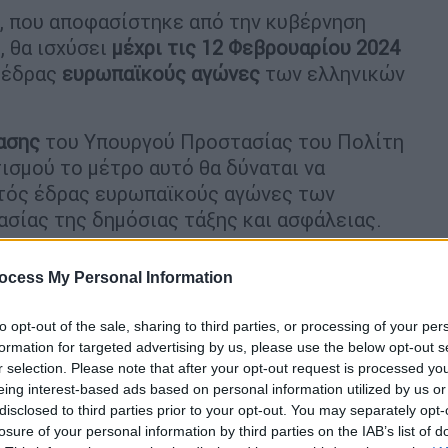
», που αποφασίστηκε από την κυβέρνηση
, θα ισχύσει
μέχρι τις 12 Φεβρουαρίου 2024
ς έδρας
ευρωπαϊκούς αγώνες
των ελληνικών
ασης
του Υπουργού Προστασίας του Πολίτη
σμού το μέτρο αυτό θα δύναται να
ντός έδρας ευρωπαϊκούς αγώνες των
σίας της δημόσιας τάξης και ασφάλειας.
ocess My Personal Information
to opt-out of the sale, sharing to third parties, or processing of your per
formation for targeted advertising by us, please use the below opt-out s
r selection. Please note that after your opt-out request is processed y
eing interest-based ads based on personal information utilized by us or
disclosed to third parties prior to your opt-out. You may separately opt-
losure of your personal information by third parties on the IAB’s list of