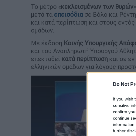
Το μέτρο «
κεκλεισμένων των θυρών
μετά τα
επεισόδια
σε Βόλο και Ρέντη
και κατά περίπτωση και στους εντό
ομάδων.
Με έκδοση
Κοινής Υπουργικής Απόφ
και του Αναπληρωτή Υπουργού Αθλητι
επεκταθεί
κατά περίπτωση
και σε ε
ελληνικών ομάδων για λόγους προστα
Do Not Pr
If you wish 
sensitive in
confirm you
continue se
information 
further disc