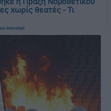
θηκε η Πράξη Νομοθετικού
ες χωρίς θεατές - Τι
για σχολιασμό