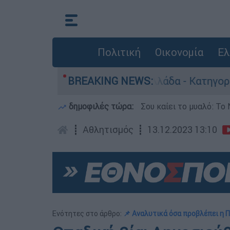
Πολιτική
Οικονομία
Ελ
ρωποκτονίες στην Ελλάδα - Κατηγορείται και γ
BREAKING NEWS:
δημοφιλές τώρα:
Σου καίει το μυαλό: Το 
┋
Αθλητισμός
┋
13.12.2023 13:10
Ενότητες στο άρθρο:
📌 Αναλυτικά όσα προβλέπει η 