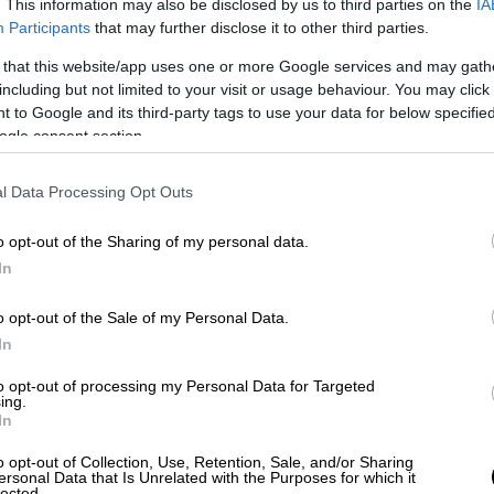
. This information may also be disclosed by us to third parties on the
IA
video
Participants
that may further disclose it to other third parties.
 that this website/app uses one or more Google services and may gath
including but not limited to your visit or usage behaviour. You may click 
 to Google and its third-party tags to use your data for below specifi
ogle consent section.
l Data Processing Opt Outs
o opt-out of the Sharing of my personal data.
In
η ΠΝΠ
o opt-out of the Sale of my Personal Data.
In
ς εισιτηρίων και παρουσίας θεατών σε
ύς λόγους προστασίας της δημόσιας τάξης
to opt-out of processing my Personal Data for Targeted
ing.
In
ημοσίευση της παρούσας έως και τις 12
o opt-out of Collection, Use, Retention, Sale, and/or Sharing
διάθεση εισιτηρίων και η παρουσία θεατών
ersonal Data that Is Unrelated with the Purposes for which it
lected.