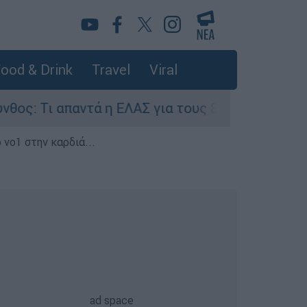
ood & Drink
Travel
Viral
παντά η ΕΛΑΣ για τους 8 βιασμούς τουριστριών -
 νο1 στην καρδιά...