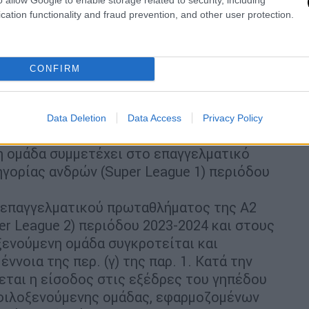
ύλλο Αγώνα.
cation functionality and fraud prevention, and other user protection.
αγώνων χωρίς θεατές που έχουν επιβληθεί
ου επιβάλλονται κατά το χρονικό διάστημα
ς και τις 12 Φεβρουαρίου 2024.
CONFIRM
1 απαγορεύεται η διάθεση εισιτηρίων στη
Data Deletion
Data Access
Privacy Policy
Κυπέλλου Ελλάδος και στους φιλικούς
η ομάδα συμμετέχει στο επαγγελματικό
γορίας ανδρών (Super League 1) περιόδου
 επαγγελματικού πρωταθλήματος της Α2
er League 2) περιόδου 2023-2024 και στους
ενούμενη ομάδα συγκροτείται και
έννοια της περ. (γ) της παρ. 1. Κατά την
ται η είσοδος στις εξέδρες του γηπέδου
φιλοξενούμενης ομάδας, εφαρμοζομένων