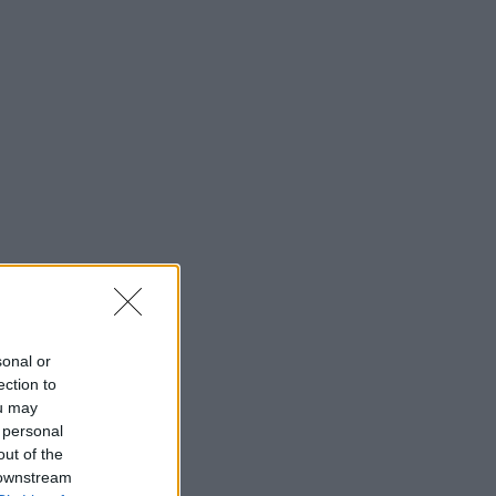
sonal or
ection to
ou may
 personal
out of the
 downstream