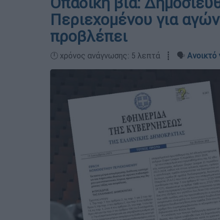
Οπαδική βία: Δημοσιεύ
Περιεχομένου για αγών
προβλέπει
🕛 χρόνος ανάγνωσης: 5 λεπτά ┋ 🗣️
Ανοικτό 