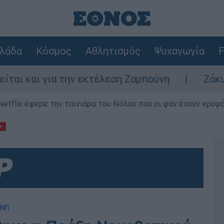
λάδα
Κόσμος
Αθλητισμός
Ψυχαγωγία
F
ια την εκτέλεση Ζαμπούνη
Ζάκυνθος: Τι α
Netflix έφερε την ταινιάρα του Νόλαν που οι φαν έχουν κρυφό
ΠΝΠ