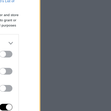
B’s List of
er and store
to grant or
ed purposes