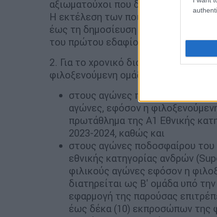
αξιωματούχοι που δηλώνονται στο Φ
authenti
Η εκτέλεση των ποινών διεξαγωγής 
έως τη δημοσίευση της παρούσας ή π
του πρώτου εδαφίου αναστέλλεται έω
2. Για το χρονικό διάστημα της παρ. 
φιλοξενούμενη ομάδα
στους αγώνες ποδοσφαίρου του 
αγώνες, εφόσον η φιλοξενούμεν
πρωτάθλημα της Α1 Εθνικής κατη
2023-2024, καθώς και
στους αγώνες ποδοσφαίρου του
εθνικής κατηγορίας ανδρών (Sup
φιλικούς αγώνες εφόσον η φιλοξ
διατηρείται ως Β' ομάδα υπό την 
εφαρμογή της παρούσας επιτρέπε
έως δέκα (10) εκπροσώπων της 