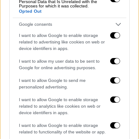
δύο διαδοχικά παιχνίδια, αρπάζει από τα
Personal Data that Is Unrelated with the
Purposes for which it was collected.
µαλλιά τις ευκαιρίες που του δίνουν οι
Opted Out
Μασµιλιάνο Αλέγκρι και Ροµπέρτο Μαντσίνι.
Google consents
Σε εθνικό επίπεδο, είναι µια
πραγµατικότητα. Σε συλλογικό, βρίσκεται σε
I want to allow Google to enable storage
καλό δρόµο και, παρότι είναι (λογικά) στη
related to advertising like cookies on web or
device identifiers in apps.
σκιά των Κριστιάνο Ρονάλντο, Μάντζουκιτς
και Ντιµπάλα, δείχνει ότι µπορεί να έχει
I want to allow my user data to be sent to
λαµπρό µέλλον στη Γιουβέντους. Το
Google for online advertising purposes.
συµβόλαιό του λήγει το µεθεπόµενο
I want to allow Google to send me
καλοκαίρι, ένα «όπλο» στα χέρια του
personalized advertising.
µάνατζερ Μίνο Ραϊόλα, ο οποίος συζητά µε
τον ιταλικό σύλλογο για ένα νέο, πολυετές
I want to allow Google to enable storage
και προσοδοφόρο συµβόλαιο για τον νεαρό
related to analytics like cookies on web or
device identifiers in apps.
πελάτη του, έχοντας ταυτόχρονα δεχθεί
τηλεφωνήµατα από τη... µισή Ευρώπη.
I want to allow Google to enable storage
related to functionality of the website or app.
«Η γέννησή του ήταν ένα θαύµα. Οι γιατροί