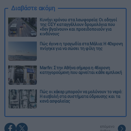
Διαβάστε ακόμη
Κυνήγι χρόνου στα λεωφορεία: Οι οδηγοί
της ΟΣΥ καταγγέλλουν δρομολόγια που
«δεν βγαίνουν» και προειδοποιούν για
κινδύνους
Πώς έγινε η τραγωδία στα Μάλια: Η 40χρονη
πνίγηκε για να σώσει τη φίλη της
Marfin: Στην Αθήνα σήμερα η 46χρονη
κατηγορούμενη που αρνείται κάθε εμπλοκή
Πώς οι χάκερ μπορούν να μολύνουν το νερό:
Η εισβολή στα συστήματα ύδρευσης και τα
κενά ασφαλείας
επόμενο
άρθρο