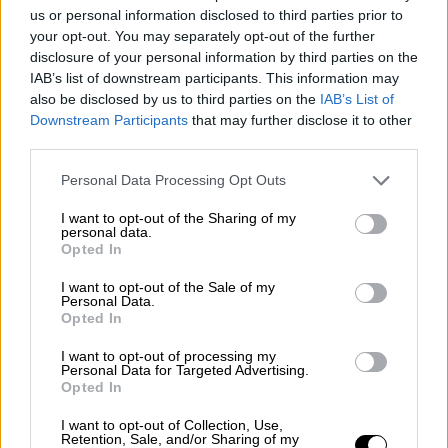
Λίγο τον απασχολεί, αφού καµαρώνει τον
us or personal information disclosed to third parties prior to
19χρονο γιο του, Μουάζ, να ηγείται της νέας
your opt-out. You may separately opt-out of the further
ελκυστικής «σκουάντρα ατζούρα», η οποία
disclosure of your personal information by third parties on the
δείχνει να αποτινάσσει τον µανδύα της
IAB’s list of downstream participants. This information may
also be disclosed by us to third parties on the
IAB’s List of
οµάδας που κοιτά αποκλειστικά τον σκοπό,
Downstream Participants
that may further disclose it to other
αδιαφορώντας για τα µέσα. «Οσοι ζούµε
third parties.
στην Ιταλία πρέπει να µας αντιµετωπίζουν
Please note that this website/app uses one or more Google
Personal Data Processing Opt Outs
σαν Ιταλούς, να µην υπάρχει διαφορετική
services and may gather and store information including but
µεταχείριση» υποστηρίζει ο πιτσιρικάς
not limited to your visit or usage behaviour. You may click to
I want to opt-out of the Sharing of my
personal data.
γεννηµένος στο Βερτσέλι, µία από τις
grant or deny consent to Google and its third-party tags to
Opted In
παλαιότερες πόλεις στη Βόρεια Ιταλία,
use your data for below specified purposes in below Google
consent section.
ιδρυθείσα γύρω στο 600 π.Χ.
I want to opt-out of the Sale of my
Personal Data.
Opted In
Το θαύµα και τα τρακτέρ
I want to opt-out of processing my
Personal Data for Targeted Advertising.
Ο δεύτερος νεαρότερος σκόρερ στην
Opted In
ιστορία της Εθνικής οµάδας, αλλά και ο
µικρότερος που κατάφερε να βάλει γκολ σε
I want to opt-out of Collection, Use,
Retention, Sale, and/or Sharing of my