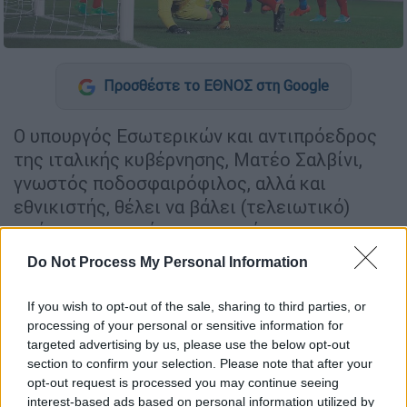
Προσθέστε το ΕΘΝΟΣ στη Google
Ο υπουργός Εσωτερικών και αντιπρόεδρος
της ιταλικής κυβέρνησης, Ματέο Σαλβίνι,
γνωστός ποδοσφαιρόφιλος, αλλά και
εθνικιστής, θέλει να βάλει (τελειωτικό)
φρένο στην παράνοµη µετανάστευση στη
χώρα. «Ναι, συµφωνώ απόλυτα» αποφαίνεται
Do Not Process My Personal Information
ο Μπιορού Ζιν Κιν, παρότι πριν από 30
χρόνια µπήκε (προφανώς) παράνοµα στην
If you wish to opt-out of the sale, sharing to third parties, or
Ιταλία, προερχόµενος από την Ακτή
processing of your personal or sensitive information for
targeted advertising by us, please use the below opt-out
Ελεφαντοστού, και ακόµη δεν έχει πάρει την
section to confirm your selection. Please note that after your
ιταλική υπηκοότητα.
opt-out request is processed you may continue seeing
interest-based ads based on personal information utilized by