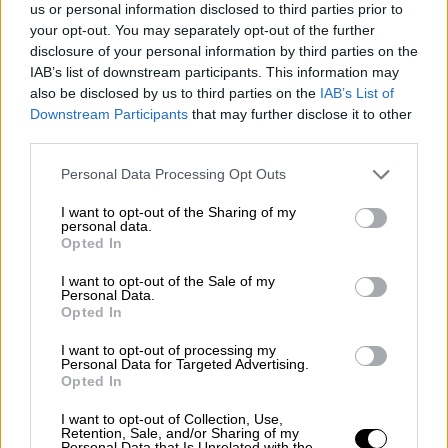
ενώ παράλληλα είχαν 24 ασίστ για 14 λάθη,
us or personal information disclosed to third parties prior to
your opt-out. You may separately opt-out of the further
την στιγμή που η Βιλερμπάν είχε 4/19τρ. και
disclosure of your personal information by third parties on the
22/43δ.
IAB’s list of downstream participants. This information may
also be disclosed by us to third parties on the
IAB’s List of
Ο Αϊζαια Κάνααν έδειξε για άλλη μια
Downstream Participants
that may further disclose it to other
αναμέτρηση πόσο σημαντικός είναι για τον
third parties.
Ολυμπιακό, ιδιαίτερα τις στιγμές που
Please note that this website/app uses one or more Google
Personal Data Processing Opt Outs
κολλάει η μπάλα στην επίθεση. Ο Αμερικανός
services and may gather and store information including but
γκαρντ ολοκλήρωσε την αναμέτρηση
not limited to your visit or usage behaviour. You may click to
I want to opt-out of the Sharing of my
personal data.
έχοντας 19 πόντους με 7/11 σουτ. Πολύ
grant or deny consent to Google and its third-party tags to
Opted In
use your data for below specified purposes in below Google
καλή παρουσία είχε ο Σακίλ ΜακΚισικ, ο
consent section.
οποίος δείχνει να βρίσκει τον ρυθμό του,
I want to opt-out of the Sale of my
Personal Data.
μετρώντας 13 πόντους με 4/7 σουτ, ενώ ο
Opted In
Άλεκ Πίτερς ήταν πρώτος σκόρερ των
I want to opt-out of processing my
νικητών με 17 πόντους και 7/11 σουτ.
Personal Data for Targeted Advertising.
Opted In
Αθόρυβος, αλλά MVP της αναμέτρησης ο Φαλ
με 2 πόντους, 7 ριμπάουντ και 7 ασίστ.
I want to opt-out of Collection, Use,
Retention, Sale, and/or Sharing of my
Personal Data that Is Unrelated with the