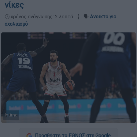
νίκες
🕛 χρόνος ανάγνωσης: 2 λεπτά ┋ 🗣️
Ανοικτό για
σχολιασμό
Intime
Προσθέστε το ΕΘΝΟΣ στη Google