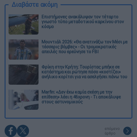
Διαβάστε ακόμη
Επιστήμονες ανακάλυψαν τον τέταρτο
γνωστό τύπο μεταδοτικού καρκίνου στον
κόσμο
Μουντιάλ 2026: «Θα ανατινάξω τον Μέσι με
τέσσερις βόμβες» - Οι τρομοκρατικές
απειλές που ερεύνησε το FBI
Φρίκη στην Κρήτη: Τουρίστας μπήκε σε
κατάστημα και ρώτησε πόσο «κοστίζει»
ανήλικο κορίτσι για να ασελγήσει πάνω του
Marfin: «Δεν έχω καμία σχέση με την
επίθεση» λέει η 46χρονη - Τι αποκάλυψε
στους αστυνομικούς
επόμενο
άρθρο