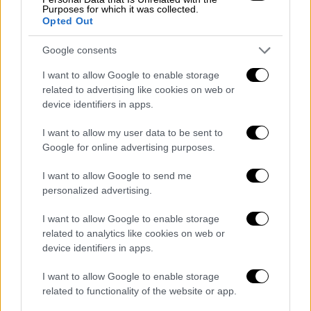
Από την άλλη πλευρά ο Πάρις Λι έκανε ότι
Purposes for which it was collected.
Opted Out
μπορούσε για να σταματήσει τους
ερυθρόλευκους, σημειώνοντας 16 πόντους
Google consents
με 7 ασίστ και 3/10 τρίποντα ωστόσο. Ο
I want to allow Google to enable storage
Λουβαβό-Καμπαρό μέτρησε και αυτός 16
related to advertising like cookies on web or
πόντους με τον Μαικ Σκοτ και τον Λοβέρν
device identifiers in apps.
να προσθέτουν από 12 και 10 ο καθένας.
I want to allow my user data to be sent to
Την επόμενη αγωνιστική ο Ολυμπιακός θα
Google for online advertising purposes.
παίξει με την Άλμπα στο Βερολίνο (29/12
I want to allow Google to send me
στις 21:00).
personalized advertising.
Βιλερμπάν
: Σκοτ 12, Λι 16 (3), Καουντί 9,
I want to allow Google to enable storage
Λοβέρν 10 (8ρ.), Λουγουαγού-Καμπαρό 16 (1),
related to analytics like cookies on web or
Τζάκσον, Εγκμπουνού 6, Φαλ 4, Λάιτι, Εντιαγέ,
device identifiers in apps.
Γιάκοβ.
I want to allow Google to enable storage
Ολυμπιακός
: Ουόκαπ 8 (2), Ουίλιαμς-Γκος 11,
related to functionality of the website or app.
Κέινααν 19 (4), Λαρεντζάκης 8 (1), Φαλ 2,