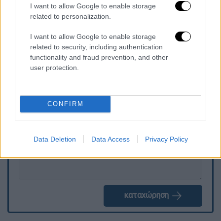
I want to allow Google to enable storage
Παπανικολάου 3 (1), Μπραζντέικις, Πίτερς
related to personalization.
17 (1), Πετρούσεφ 4, Μιλουτίνοφ, Σίκμα,
ΜακΚίσικ 13 (2).
I want to allow Google to enable storage
related to security, including authentication
functionality and fraud prevention, and other
user protection.
Τα σχολιά σας δημοσιεύονται άμεσα με δική σας ευθύνη. Το
ΕΘΝΟΣ θα παρεμβαίνει και τα προσβλητικά σχόλια θα
διαγράφονται
CONFIRM
Data Deletion
Data Access
Privacy Policy
καταχώρηση