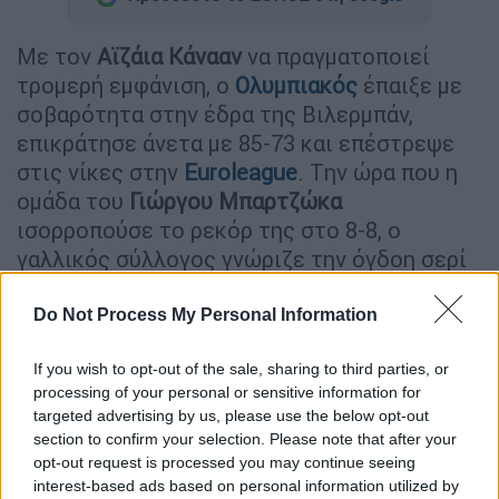
Με τον
Αϊζάια Κάνααν
να πραγματοποιεί
τρομερή εμφάνιση, ο
Ολυμπιακός
έπαιξε με
σοβαρότητα στην έδρα της Βιλερμπάν,
επικράτησε άνετα με 85-73 και επέστρεψε
στις νίκες στην
Euroleague
. Tην ώρα που η
ομάδα του
Γιώργου
Μπαρτζώκα
ισορροπούσε το ρεκόρ της στο 8-8, ο
γαλλικός σύλλογος γνώριζε την όγδοη σερί
ήττα του φτάνοντας στο 2-14.
Do Not Process My Personal Information
Οι Eρυθρόλευκοι είχαν τον έλεγχο της
αναμέτρησης στην μεγαλύτερη διάρκεια του
If you wish to opt-out of the sale, sharing to third parties, or
παιχνιδιού και δεν άφησαν κανένα περιθώριο
processing of your personal or sensitive information for
targeted advertising by us, please use the below opt-out
αντίδρασης στην αδύναμη Βιλερμπάν. Οι
section to confirm your selection. Please note that after your
παίκτες του Μπαρτζώκα ήταν αρκετά
opt-out request is processed you may continue seeing
εύστοχοι από την περιφέρεια (11/26τρ. 42%),
interest-based ads based on personal information utilized by