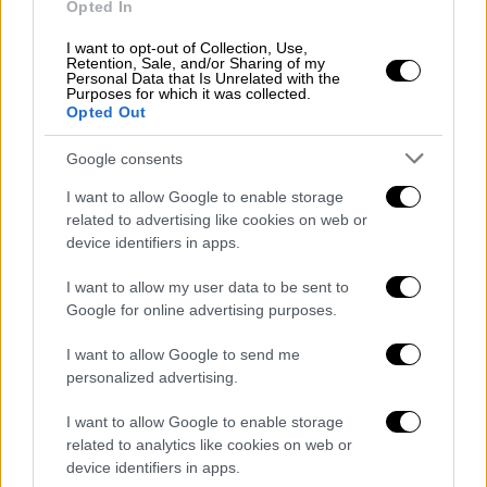
Opted In
Το προφίλ του Μπακασέτα
I want to opt-out of Collection, Use,
Retention, Sale, and/or Sharing of my
Ο Τάσος Μπακασέτας επιστρέφει στην
Personal Data that Is Unrelated with the
Purposes for which it was collected.
Ελλάδα μετά από μια πενταετία παρουσίας
Opted Out
στο τουρκικό πρωτάθλημα. Άρχισε την
επαγγελματική καριέρα του στον Αστέρα
Google consents
Τρίπολης, έπαιξε επίσης σε Θρασύβουλο,
I want to allow Google to enable storage
Άρη και Πανιώνιο προτού πάρει μεταγραφή
related to advertising like cookies on web or
για την ΑΕΚ το καλοκαίρι του 2016. Με την
device identifiers in apps.
Ένωση αγωνίστηκε για μια τριετία
I want to allow my user data to be sent to
κατακτώντας το πρωτάθλημα του 2018, ενώ
Google for online advertising purposes.
απ' το καλοκαίρι του 2019 μετακόμισε στην
Τουρκία αρχικά για λογαριασμό της
I want to allow Google to send me
personalized advertising.
Αλάνιασπορ και στη συνέχεια (από τον
Ιανουάριο του 2021) της Τραμπζονσπόρ.
I want to allow Google to enable storage
related to analytics like cookies on web or
Με την ομάδα της Τραπεζούντας
device identifiers in apps.