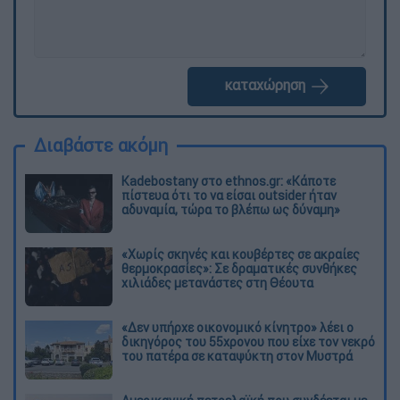
καταχώρηση
Διαβάστε ακόμη
Kadebostany στο ethnos.gr: «Κάποτε
πίστευα ότι το να είσαι outsider ήταν
αδυναμία, τώρα το βλέπω ως δύναμη»
«Χωρίς σκηνές και κουβέρτες σε ακραίες
θερμοκρασίες»: Σε δραματικές συνθήκες
χιλιάδες μετανάστες στη Θέουτα
«Δεν υπήρχε οικονομικό κίνητρο» λέει ο
δικηγόρος του 55χρονου που είχε τον νεκρό
του πατέρα σε καταψύκτη στον Μυστρά