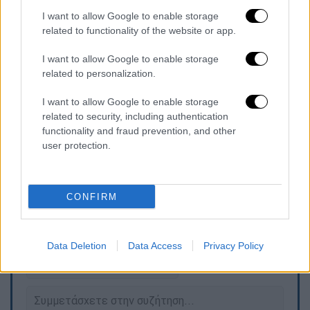
πρωταγωνίστηκε το 2022 στο πρώτο
πρωτάθλημα που κατέκτησε ο σύλλογος
I want to allow Google to enable storage
related to functionality of the website or app.
μετά από 38 χρόνια Συνολικά με τη φανέλα
της μετράει 96 συμμετοχές με 26 γκολ, ενώ
I want to allow Google to enable storage
την εφετινή σεζόν έχει αγωνιστεί σε 18
related to personalization.
παιχνίδια με 5 τέρματα και 3 ασίστ.
I want to allow Google to enable storage
related to security, including authentication
Είναι ο αρχηγός της Εθνικής Ελλάδας με την
functionality and fraud prevention, and other
οποία έχει παίξει 63 φορές και έχει
user protection.
σκοράρει 13 γκολ.
CONFIRM
Τα σχολιά σας δημοσιεύονται άμεσα με δική σας ευθύνη. Το
ΕΘΝΟΣ θα παρεμβαίνει και τα προσβλητικά σχόλια θα
διαγράφονται
Data Deletion
Data Access
Privacy Policy