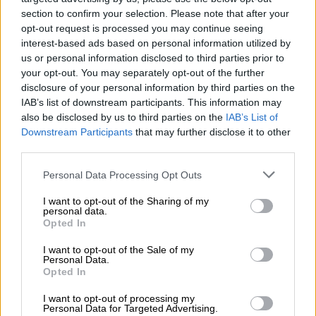
section to confirm your selection. Please note that after your
και εκτός συγκλονιστικού απροόπτου ο
opt-out request is processed you may continue seeing
Μπακασέτας θα φορέσει την πράσινη
interest-based ads based on personal information utilized by
φανέλα.
us or personal information disclosed to third parties prior to
your opt-out. You may separately opt-out of the further
Άλλωστε το καλοκαίρι ο παίκτης μένει
disclosure of your personal information by third parties on the
ελεύθερος και ήδη έχει δικαίωμα υπογραφής
IAB’s list of downstream participants. This information may
σε άλλη ομάδα. Έχοντας εξασφαλίσει το
also be disclosed by us to third parties on the
IAB’s List of
Downstream Participants
that may further disclose it to other
«ναι» του παίκτη, οι Πράσινοι πίεσαν την
third parties.
Τραμπζονσπόρ, η οποία προκειμένου να τον
Please note that this website/app uses one or more Google
χάσει δίχως οικονομικό όφελος τον δίνει
Personal Data Processing Opt Outs
services and may gather and store information including but
στους Πράσινους περίπου με 1 εκατ. ευρώ.
not limited to your visit or usage behaviour. You may click to
I want to opt-out of the Sharing of my
personal data.
grant or deny consent to Google and its third-party tags to
Το
deal
θα ολοκληρωθεί -εκτός
Opted In
use your data for below specified purposes in below Google
συγκλονιστικού απροόπτου- και τυπικά
consent section.
I want to opt-out of the Sale of my
μέχρι το τέλος της εβδομάδας, μετά την
Personal Data.
Opted In
αναμέτρηση της Τραμπζονσπόρ με τη
Γαλατασαράι.
I want to opt-out of processing my
Personal Data for Targeted Advertising.