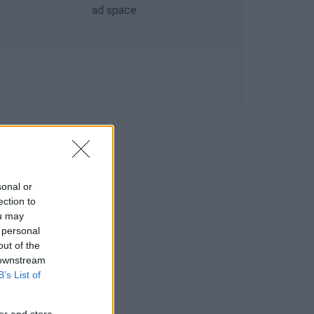
sonal or
ection to
ou may
 personal
out of the
 downstream
B’s List of
er and store