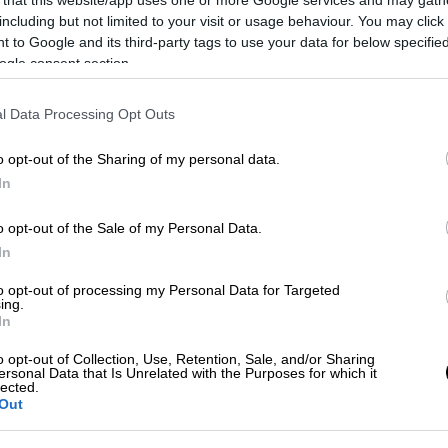
including but not limited to your visit or usage behaviour. You may click 
 to Google and its third-party tags to use your data for below specifi
ogle consent section.
l Data Processing Opt Outs
o opt-out of the Sharing of my personal data.
In
 το ΕΘΝΟΣ στη Google
o opt-out of the Sale of my Personal Data.
 Στέφανου Τσιτσιπά και του 29χρονου
In
σε στον τελικό του διπλού στο Μαϊάμι
to opt-out of processing my Personal Data for Targeted
ing.
In
α είχε την φρεσκάδα αλλά υποκλίθηκαν
o opt-out of Collection, Use, Retention, Sale, and/or Sharing
μπ Μπράιαν. Οι 40χρονοι αμερικανοί που
ersonal Data that Is Unrelated with the Purposes for which it
lected.
με 7-5 και 7-6 (8) και να κατακτήσουν τον
Out