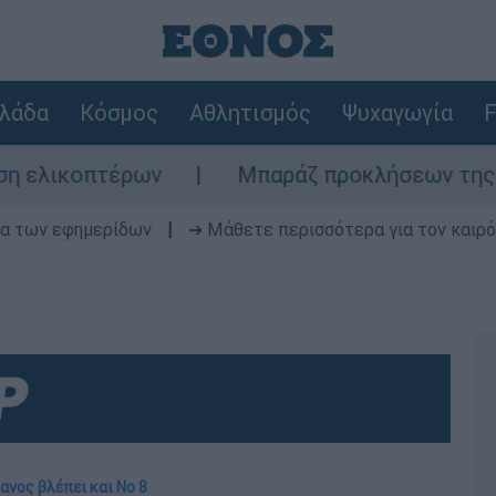
λάδα
Κόσμος
Αθλητισμός
Ψυχαγωγία
F
ικοπτέρων
Μπαράζ προκλήσεων της Άγκυρας
δα των εφημερίδων
|
➔ Μάθετε περισσότερα για τον καιρό
ανος βλέπει και Νο 8