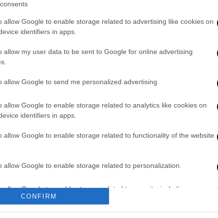
consents
o allow Google to enable storage related to advertising like cookies on
rand Slam και είχε μαζί τον αδερφό του
evice identifiers in apps.
 πρώτος έχει κατακτήσει 122 τίτλους στην
o allow my user data to be sent to Google for online advertising
ή ήταν η έκτη κατάκτηση του Μαϊάμι όπεν
s.
to allow Google to send me personalized advertising.
νίστηκαν μαζί μόλις για δεύτερη φορά και
μο. Απέκλεισαν το Νο2 του ταμπλό, Σοάρες
o allow Google to enable storage related to analytics like cookies on
Μεντβέντεφ και Ίσνερ / Κουέρι.
evice identifiers in apps.
8
o allow Google to enable storage related to functionality of the website
ιγμή να δρέψει τους καρπούς του. Μετά την
o allow Google to enable storage related to personalization.
κε στο Νο 98 του διπλού κερδίζοντας 112
Τοπ 10 του μονού που βρίσκεται τόσο ψηλά
o allow Google to enable storage related to security, including
CONFIRM
cation functionality and fraud prevention, and other user protection.