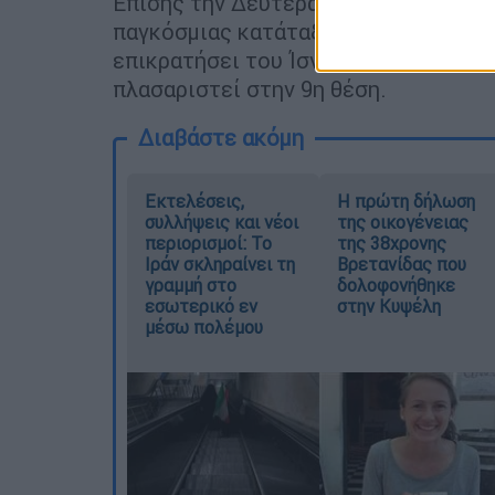
Επίσης την Δευτέρα έχει την ευκαιρί
παγκόσμιας κατάταξης εφόσον στον 
επικρατήσει του Ίσνερ. Αν νικήσει ο
πλασαριστεί στην 9η θέση.
Διαβάστε ακόμη
Εκτελέσεις,
Η πρώτη δήλωση
συλλήψεις και νέοι
της οικογένειας
περιορισμοί: Το
της 38χρονης
Ιράν σκληραίνει τη
Βρετανίδας που
γραμμή στο
δολοφονήθηκε
εσωτερικό εν
στην Κυψέλη
μέσω πολέμου