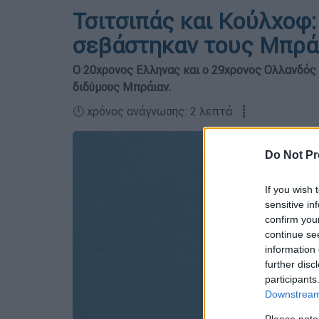
Τσιτσιπάς και Κούλχοφ: 
σεβάστηκαν τους Μπρά
Ο 20χρονος Ελληνας και ο 29χρονος Ολλανδός 
διδύμους Μπράιαν.
🕛 χρόνος ανάγνωσης: 2 λεπτά ┋
Do Not Pr
If you wish 
sensitive in
confirm you
continue se
information 
further disc
participants
Downstream 
Please note