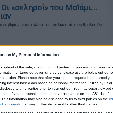
Οι «σκληροί» του Μαϊάμι...
ιαν
ηττήθηκαν στον τελικό του διπλού από τους θρυλικούς
ocess My Personal Information
to opt-out of the sale, sharing to third parties, or processing of your per
formation for targeted advertising by us, please use the below opt-out s
r selection. Please note that after your opt-out request is processed y
eing interest-based ads based on personal information utilized by us or
disclosed to third parties prior to your opt-out. You may separately opt-
losure of your personal information by third parties on the IAB’s list of
. This information may also be disclosed by us to third parties on the
IA
Participants
that may further disclose it to other third parties.
 that this website/app uses one or more Google services and may gath