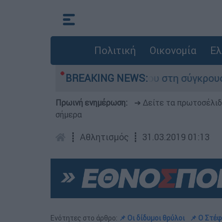
Πολιτική
Οικονομία
Ελ
Δαμίγο που έχασε τη ζωή του στη σύγκρουση ελ
BREAKING NEWS:
Πρωινή ενημέρωση:
➔ Δείτε τα πρωτοσέλι
σήμερα
┋
Αθλητισμός
┋
31.03.2019 01:13
Ενότητες στο άρθρο:
📌 Oι δίδυμοι θρύλοι
📌 Ο Στέφ