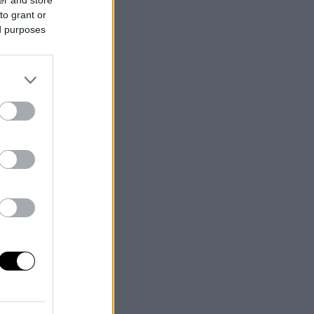
to grant or
ed purposes