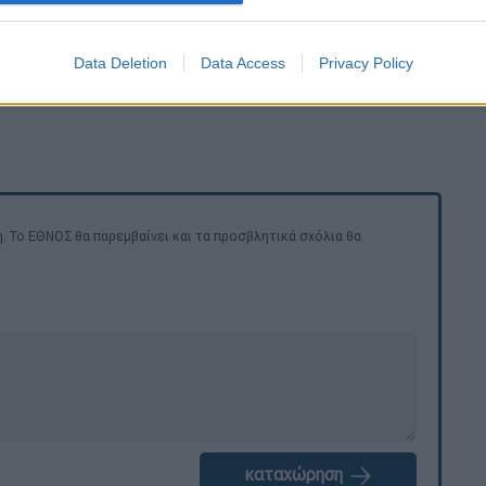
Data Deletion
Data Access
Privacy Policy
. Το ΕΘΝΟΣ θα παρεμβαίνει και τα προσβλητικά σχόλια θα
καταχώρηση