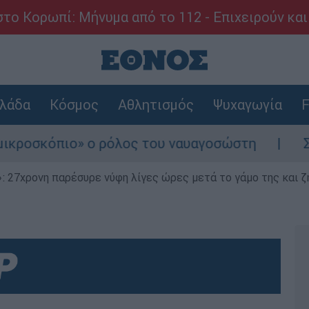
το Κορωπί: Μήνυμα από το 112 - Επιχειρούν και
λάδα
Κόσμος
Αθλητισμός
Ψυχαγωγία
F
πιο» ο ρόλος του ναυαγοσώστη
Συναγερμός
 27χρονη παρέσυρε νύφη λίγες ώρες μετά το γάμο της και ζη