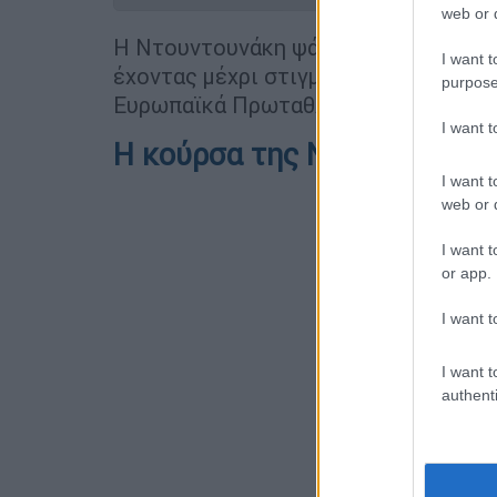
web or d
Η Ντουντουνάκη ψάχνει την πρώτη με
I want t
έχοντας μέχρι στιγμής δύο χρυσά, έν
purpose
Ευρωπαϊκά Πρωταθλήματα.
I want 
Η κούρσα της Ντουντουνάκ
I want t
web or d
I want t
or app.
I want t
I want t
authenti