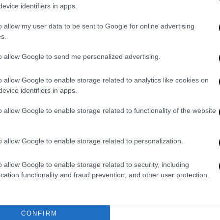
evice identifiers in apps.
γάλη διάκριση σε παγκόσμιο επίπεδο,
o allow my user data to be sent to Google for online advertising
α αργυρό και τρία χάλκινα μετάλλια σε
s.
to allow Google to send me personalized advertising.
η
o allow Google to enable storage related to analytics like cookies on
evice identifiers in apps.
o allow Google to enable storage related to functionality of the website
o allow Google to enable storage related to personalization.
o allow Google to enable storage related to security, including
cation functionality and fraud prevention, and other user protection.
CONFIRM