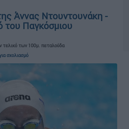
της Άννας Ντουντουνάκη -
ό του Παγκόσμιου
ον τελικό των 100μ. πεταλούδα
για σχολιασμό