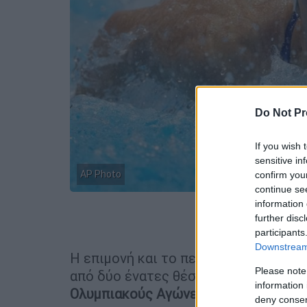
Do Not Pr
If you wish 
sensitive in
AP Photo
confirm you
continue se
information 
further disc
Προσθέστε
participants
Downstream 
Η επιμονή και το πείσμα της
Αννας
Ν
Please note
από δύο ένατες θέσεις σε
Παγκόσμια
information 
Ολυμπιακούς
Αγώνες
, κατάφερε επιτ
deny consent