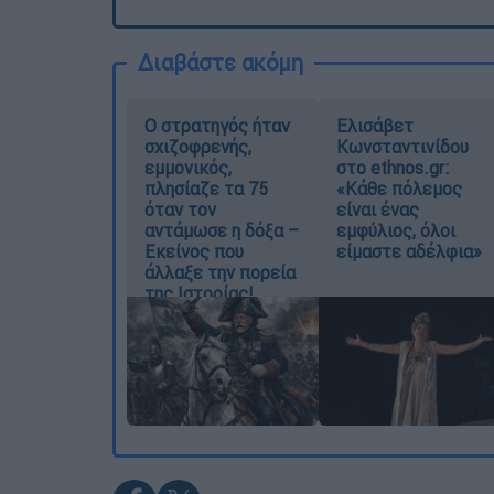
Διαβάστε ακόμη
O στρατηγός ήταν
Ελισάβετ
σχιζοφρενής,
Κωνσταντινίδου
εμμονικός,
στο ethnos.gr:
πλησίαζε τα 75
«Κάθε πόλεμος
όταν τον
είναι ένας
αντάμωσε η δόξα –
εμφύλιος, όλοι
Εκείνος που
είμαστε αδέλφια»
άλλαξε την πορεία
της Ιστορίας!