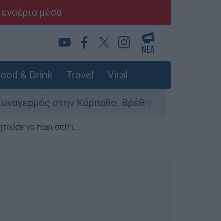
 εναέρια μέσα
ood & Drink
Travel
Viral
 στην Κάρπαθο: Βρέθηκαν παλιά πυρομαχικά στο
τούσε να πάει σπίτι...