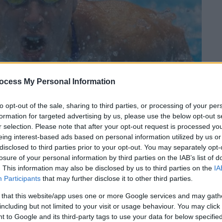
ocess My Personal Information
to opt-out of the sale, sharing to third parties, or processing of your per
formation for targeted advertising by us, please use the below opt-out s
r selection. Please note that after your opt-out request is processed y
eing interest-based ads based on personal information utilized by us or
disclosed to third parties prior to your opt-out. You may separately opt-
losure of your personal information by third parties on the IAB’s list of
 το ΕΘΝΟΣ στη Google
. This information may also be disclosed by us to third parties on the
IA
Participants
that may further disclose it to other third parties.
τουντουνάκη
επιβραβεύτηκε καθώς μετά
 that this website/app uses one or more Google services and may gath
Πρωταθλήματα
και άλλη μία σε
including but not limited to your visit or usage behaviour. You may click 
έλους να περάσει στον τελικό.
 to Google and its third-party tags to use your data for below specifi