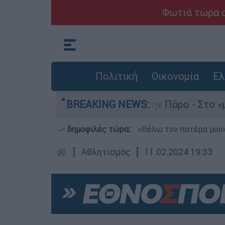
Φωτιά τώρα σ
Πολιτική
Οικονομία
Ελ
 θάνατο του 4χρονου στην Πάρο - Στο «μικροσκό
BREAKING NEWS:
δημοφιλές τώρα:
«Θέλω τον πατέρα μου»:
┋
Αθλητισμός
┋
11.02.2024 19:33