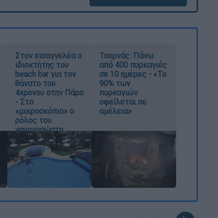
Στον εισαγγελέα ο
Τουρνάς: Πάνω
ιδιοκτήτης του
από 400 πυρκαγιές
beach bar για τον
σε 10 ημέρες - «Το
θάνατο του
90% των
4χρονου στην Πάρο
πυρκαγιών
- Στο
οφείλεται σε
«μικροσκόπιο» ο
αμέλεια»
ρόλος του
ναυαγοσώστη