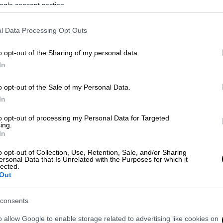
ogle consent section.
πεταλούδα σε 50άρα πισίνα (Βουδαπέστη)
πένι), τερμάτισε τρίτη με 57.86 στην
l Data Processing Opt Outs
αλούδα και κατέλαβε την πέμπτη θέση στο
ο για τον τελικό της Δευτέρας (12/2,
o opt-out of the Sharing of my personal data.
In
o opt-out of the Sale of my Personal Data.
In
to opt-out of processing my Personal Data for Targeted
ing.
ο και για Ολυμπιακούς Αγώνες η ομάδα
In
o opt-out of Collection, Use, Retention, Sale, and/or Sharing
ersonal Data that Is Unrelated with the Purposes for which it
lected.
Out
Αθήνα και αποθεώθηκαν η Πλατανιώτη
consents
o allow Google to enable storage related to advertising like cookies on