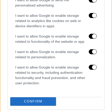
2009
personalized advertising.
Ολυμπιακός-Παναθηναϊκός 70-80
(30-32)
Διαιτητές: Βορεάδης, Ζαβλανός, Κορομηλάς
I want to allow Google to enable storage
ΟΛΥΜΠΙΑΚΟΣ (Παναγιώτης Γιαννάκης):
related to analytics like cookies on web or
Παπαλουκάς 13 (1), Πελεκάνος , Πρίντεζης 9,
device identifiers in apps.
Βούισιτς 4, Μιλόσεβιτς , Μπουρούσης 10,
I want to allow Google to enable storage
Χαλπερίν 3 (1), Γκριρ 11 (1), Πάργκο 7 (1),
related to functionality of the website or app.
Βασιλόπουλος 8 (2), Ερτσεγκ 2,
Σχορτσιανίτης 3.
I want to allow Google to enable storage
related to personalization.
ΠΑΝΑΘΗΝΑΪΚΟΣ (Ζέλιμιρ Ομπράντοβιτς):
Γιασικεβίτσιους 10 (1), Σπανούλης 9,
I want to allow Google to enable storage
Περπέρογλου 9 (2), Μπατίστ 12, Φώτσης
related to security, including authentication
13(2), Χατζηβρέττας , Νίκολας 6 (2),
functionality and fraud prevention, and other
user protection.
Τσαρτσαρής , Διαμαντίδης 16 (3), Πέκοβιτς 5.
35ος τελικός - Ελληνικό /
20 Φεβρουαρίου
2010
CONFIRM
Ολυμπιακός-Παναθηναϊκός 68-64
(37-31)