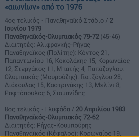
«αιωνίων» από το 1976
4ος τελικός - Παναθηναϊκό Στάδιο /
2
Ιουνίου 1979
Παναθηναϊκός-Ολυμπιακός 79-72
(45-46)
Διαιτητές: Αλιφραγκής-Ρήγας
Παναθηναϊκός (Πολίτης): Κόντος 21,
Παπαντωνίου 16, Κοκολάκης 15, Κορωναίος
12, Στεργάκος 11, Μπατής 4, Παπάζογλου.
Ολυμπιακός (Μουρούζης): Γιατζόγλου 28,
Διάκουλας 15, Καστρινάκης 13, Μελίνι 8,
Ραφτόπουλος 6, Σισμανίδης.
8ος τελικός - Γλυφάδα /
20 Απριλίου 1983
Παναθηναϊκός-Ολυμπιακός 72-62
Διαιτητές: Ρήγας-Κουμπούρης
Παναθηναϊκός (Κέφαλος): Κορωναίος 19,