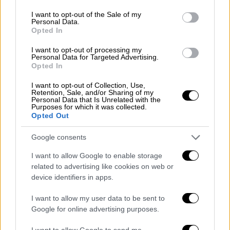
2.
use your data for below specified purposes in below Google
consent section.
I want to opt-out of the Sale of my
33ος τελικός - Ελληνικό /
26 Μαρτίου 2008
Personal Data.
Opted In
Παναθηναϊκός-Ολυμπιακός 81-79
(34-30)
Διαιτητές: Βορεάδης, Ζαβλανός,
I want to opt-out of processing my
Personal Data for Targeted Advertising.
Κουκουλεκίδης
Opted In
ΟΛΥΜΠΙΑΚΟΣ (Παναγιώτης Γιαννάκης):
I want to opt-out of Collection, Use,
Μπλάκνεϊ 2, Πρίντεζης, Ματσιγιάουσκας 5
Retention, Sale, and/or Sharing of my
Personal Data that Is Unrelated with the
(1), Τεόντοσιτς 8 (2), Μπουρούσης 11,
Purposes for which it was collected.
Τσακαλίδης, Γκριρ 28 (4), Βασιλόπουλος 15
Opted Out
(2), Βασιλειάδης, Τζάκσον 10.
Google consents
ΠΑΝΑΘΗΝΑΪΚΟΣ (Ζέλικο Ομπράντοβιτς):
Περπέρογλου 8 (2), Σπανούλης 20 (4),
I want to allow Google to enable storage
related to advertising like cookies on web or
Πρκάτσιν, Μπατίστ 5, Χατζηβρέττας 6 (2),
device identifiers in apps.
Ντικούδης, Τσαρτσαρής 14 (4), Διαμαντίδης
9 (1), Ουίνστον 11 (2), Γιασικεβίτσιους 8 (1).
I want to allow my user data to be sent to
Google for online advertising purposes.
34ος τελικός - Ελληνικό /
22 Φεβρουαρίου
I want to allow Google to send me