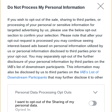
Στεργάκος 13, Ανδρίτσος 12, Κοκολάκης 11,
Do Not Process My Personal Information
Κάππος 9, Ιωάννου 8.
Ολυμπιακός (Μπαρλάς): Γιατζόγλου 14,
If you wish to opt-out of the sale, sharing to third parties, or
Παραγιός 10, Καστρινάκης 9, Σκροπολίθας 8,
processing of your personal or sensitive information for
Κασσίμης 6, Ραφτόπουλος 6, Κοκορόγιαννης
targeted advertising by us, please use the below opt-out
5, Κοζάκης 4.
section to confirm your selection. Please note that after your
opt-out request is processed you may continue seeing
interest-based ads based on personal information utilized by
11ος τελικός - ΣΕΦ 23 /
Απριλίου 1986
us or personal information disclosed to third parties prior to
Παναθηναϊκός-Ολυμπιακός 88-78
(42-42)
your opt-out. You may separately opt-out of the further
Διαιτητές: Ρήγας-Σταύρου
disclosure of your personal information by third parties on the
Παναθηναϊκός (Κυρίτσης): Ιωάννου 13, Βίδας
IAB’s list of downstream participants. This information may
also be disclosed by us to third parties on the
IAB’s List of
1, Ανδρίτσος 22, Παπαπέτρου 16, Στεργάκος
Downstream Participants
that may further disclose it to other
25, Σκροπολίθας 11, Πετρουδάκης.
third parties.
Ολυμπιακός (Αναστασάτος): Σαμπάνης 7,
Please note that this website/app uses one or more Google
Παραγιός 8, Μανιάτης 11, Κοζάκης 6,
Personal Data Processing Opt Outs
services and may gather and store information including but
Καμπούρης 12, Χριστοδούλου 17,
not limited to your visit or usage behaviour. You may click to
I want to opt-out of the Sharing of my
Παναγιωτόπουλος 13, Κούκης 2, Ναλμπάντης
personal data.
grant or deny consent to Google and its third-party tags to
Opted In