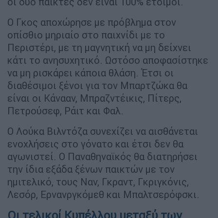
οι δύο παίκτες δεν είναι 100% έτοιμοι.
Ο Γκος αποχώρησε με πρόβλημα στον
οπίσθιο μηριαίο στο παιχνίδι με το
Περιστέρι, με τη μαγνητική να μη δείχνει
κάτι το ανησυχητικό. Ωστόσο αποφασίστηκε
να μη ρισκάρει κάποια θλάση. Έτσι οι
διαθέσιμοι ξένοι για τον Μπαρτζώκα θα
είναι οι Κάνααν, Μπραζντέικις, Πίτερς,
Πετρούσεφ, Ράιτ και Φαλ.
Ο Λούκα Βιλντόζα συνεχίζει να αισθάνεται
ενοχλήσεις στο γόνατο και έτσι δεν θα
αγωνιστεί. Ο Παναθηναϊκός θα διατηρήσει
την ίδια εξάδα ξένων παικτών με τον
ημιτελικό, τους Ναν, Γκραντ, Γκριγκόνις,
Λεσόρ, Ερνανργκόμεθ και Μπαλτσερόφσκι.
Oι τελικοί Κυπέλλου μεταξύ των