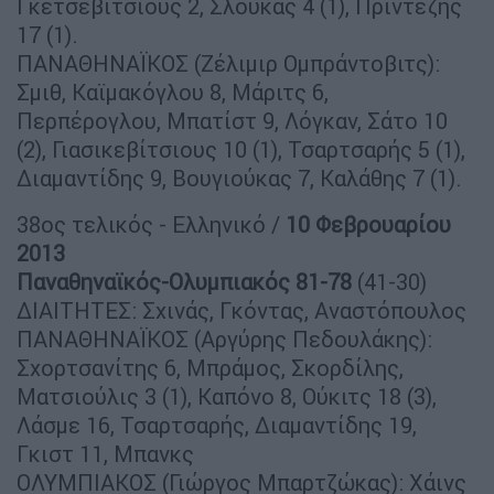
Γκετσεβίτσιους 2, Σλούκας 4 (1), Πρίντεζης
17 (1).
ΠΑΝΑΘΗΝΑΪΚΟΣ (Ζέλιμιρ Ομπράντοβιτς):
Σμιθ, Καϊμακόγλου 8, Μάριτς 6,
Περπέρογλου, Μπατίστ 9, Λόγκαν, Σάτο 10
(2), Γιασικεβίτσιους 10 (1), Τσαρτσαρής 5 (1),
Διαμαντίδης 9, Βουγιούκας 7, Καλάθης 7 (1).
38ος τελικός - Ελληνικό /
10 Φεβρουαρίου
2013
Παναθηναϊκός-Ολυμπιακός 81-78
(41-30)
ΔΙΑΙΤΗΤΕΣ: Σχινάς, Γκόντας, Αναστόπουλος
ΠΑΝΑΘΗΝΑΪΚΟΣ (Αργύρης Πεδουλάκης):
Σχορτσανίτης 6, Μπράμος, Σκορδίλης,
Ματσιούλις 3 (1), Καπόνο 8, Ούκιτς 18 (3),
Λάσμε 16, Τσαρτσαρής, Διαμαντίδης 19,
Γκιστ 11, Μπανκς
ΟΛΥΜΠΙΑΚΟΣ (Γιώργος Μπαρτζώκας): Χάινς