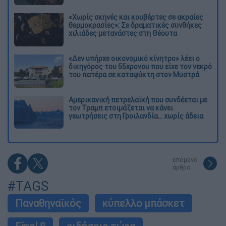
«Χωρίς σκηνές και κουβέρτες σε ακραίες
θερμοκρασίες»: Σε δραματικές συνθήκες
χιλιάδες μετανάστες στη Θέουτα
«Δεν υπήρχε οικονομικό κίνητρο» λέει ο
δικηγόρος του 55χρονου που είχε τον νεκρό
του πατέρα σε καταψύκτη στον Μυστρά
Αμερικανική πετρελαϊκή που συνδέεται με
τον Τραμπ ετοιμάζεται να κάνει
γεωτρήσεις στη Γροιλανδία... χωρίς άδεια
επόμενο
άρθρο
#TAGS
Παναθηναϊκός
κύπελλο μπάσκετ