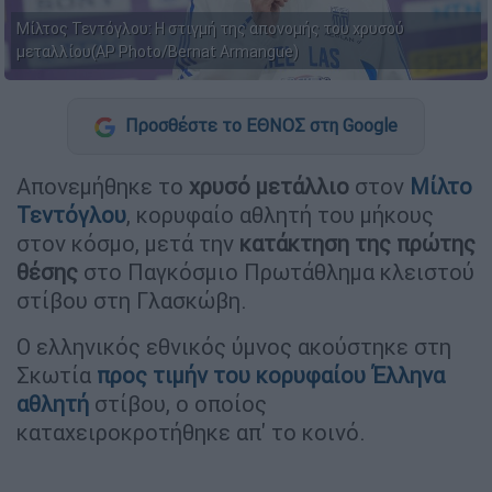
Μίλτος Τεντόγλου: Η στιγμή της απονομής του χρυσού
μεταλλίου(AP Photo/Bernat Armangue)
Προσθέστε το ΕΘΝΟΣ στη Google
Απονεμήθηκε το
χρυσό μετάλλιο
στον
Μίλτο
Τεντόγλου
, κορυφαίο αθλητή του μήκους
στον κόσμο, μετά την
κατάκτηση της πρώτης
θέσης
στο Παγκόσμιο Πρωτάθλημα κλειστού
στίβου στη Γλασκώβη.
Ο ελληνικός εθνικός ύμνος ακούστηκε στη
Σκωτία
προς τιμήν του κορυφαίου Έλληνα
αθλητή
στίβου, ο οποίος
καταχειροκροτήθηκε απ' το κοινό.