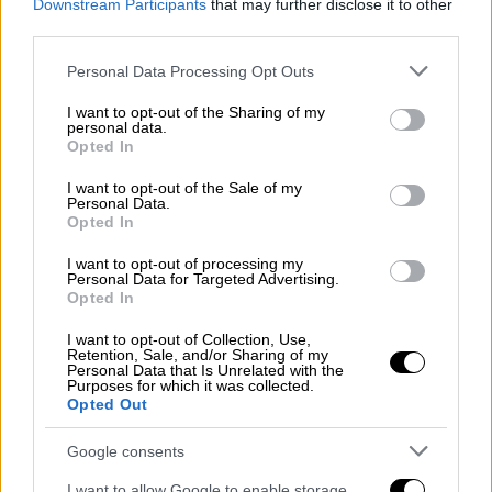
με τίποτα. Ήταν χαμηλά οκτάρια, εντάξει.
Downstream Participants
that may further disclose it to other
Πολύ κακός αγώνας», είπε αρχικά.
third parties.
Please note that this website/app uses one or more Google
Personal Data Processing Opt Outs
services and may gather and store information including but
not limited to your visit or usage behaviour. You may click to
I want to opt-out of the Sharing of my
personal data.
grant or deny consent to Google and its third-party tags to
Opted In
use your data for below specified purposes in below Google
consent section.
I want to opt-out of the Sale of my
Personal Data.
Opted In
I want to opt-out of processing my
Personal Data for Targeted Advertising.
Opted In
Μίλτος Τεντόγλου: Η στιγμή της απονομής του χρυσού
I want to opt-out of Collection, Use,
Retention, Sale, and/or Sharing of my
μεταλλίου
Personal Data that Is Unrelated with the
Purposes for which it was collected.
Opted Out
«Ένιωθα σαν να είμαι σε Πανελλήνιο ή
Βαλκανικό»
Google consents
I want to allow Google to enable storage