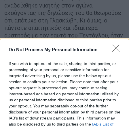
αναδείχθηκε νικητής στον αγώνα,
ακούγοντας τις δηλώσεις του θα θεωρούσε
ότι απέτυχε στη Γλασκώβη. Κι όμως, ο
πάντοτε απαιτητικός και ιδιαίτερα
αυστηρός με τον εαυτό του Τεντόγλου, ήταν
και πάλι αφοπλιστικός σε όσα είπε για τον
αγώνα που πραγματοποίησε το οποίο
Do Not Process My Personal Information
χαρακτήρισε «χάλια»...
If you wish to opt-out of the sale, sharing to third parties, or
«Ο αγώνας μου ήταν χάλια, ούτε στον
processing of your personal or sensitive information for
targeted advertising by us, please use the below opt-out
χειρότερό μου εχθρό να κάνει τελικό το
section to confirm your selection. Please note that after your
πρωί. Ό,τι χειρότερο! Πολύ δύσκολο, δεν
opt-out request is processed you may continue seeing
είχα καμία όρεξη πραγματικά. Προσπαθούσα
interest-based ads based on personal information utilized by
από μόνος μου να ενεργοποιηθώ.
us or personal information disclosed to third parties prior to
your opt-out. You may separately opt-out of the further
Κουνιόμουν συνέχεια, έκανα καλό ζέσταμα.
disclosure of your personal information by third parties on the
Προσπαθούσα να κάνω ό,τι καλύτερο μπορώ
IAB’s list of downstream participants. This information may
στα άλματά μου, αλλά δεν έβγαινε η επίδοση
also be disclosed by us to third parties on the
IAB’s List of