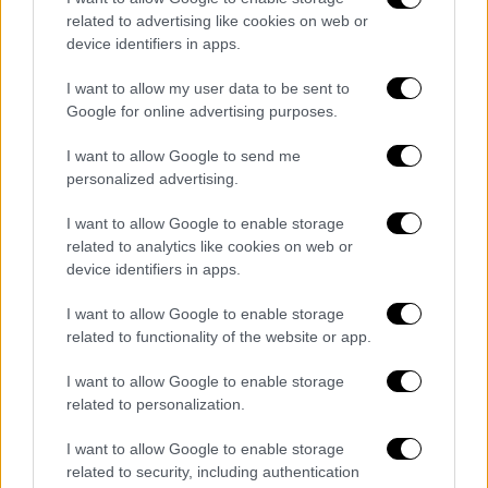
Αναλύοντας τη σκέψη του ο Τεντόγλου
related to advertising like cookies on web or
εξήγησε: «Εγώ έχω ξανακερδίσει αυτόν τον
device identifiers in apps.
αγώνα. Τα άλλα παιδιά εδώ δεν τον έχουν
ξανακερδίσει. Είναι νέοι αθλητές, είναι πιο
I want to allow my user data to be sent to
Google for online advertising purposes.
πεινασμένοι από μένα. Εγώ πρέπει να βρω
μία όρεξη, γιατί το έχω ξανακάνει, τα έχω
I want to allow Google to send me
κερδίσει όλα. Κι είναι δύσκολο να βρεις
personalized advertising.
αυτή την όρεξη πολλές φορές και ειδικά
I want to allow Google to enable storage
όταν είναι έτσι πρωί. Ένιωθα σαν να είμαι σε
related to analytics like cookies on web or
Πανελλήνιο, σε Βαλκανικό, ήταν πολύ
device identifiers in apps.
περίεργος αγώνας, δεν το ευχαριστήθηκα
καθόλου».
I want to allow Google to enable storage
related to functionality of the website or app.
Για πολλοστή φορά έδειξε ότι κυνηγά
I want to allow Google to enable storage
πρωτίστως την καλή επίδοση και όχι τόσο
related to personalization.
τα μετάλλια: «Δεν με ένοιαζε το χρυσό
μετάλλιο, αλλά θα μπορούσε να πάει πολύ
I want to allow Google to enable storage
καλύτερα αν ο αγώνας ήταν απόγευμα».
related to security, including authentication