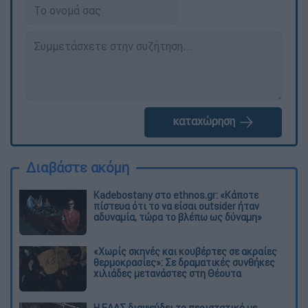
καταχώρηση
Διαβάστε ακόμη
Kadebostany στο ethnos.gr: «Κάποτε
πίστευα ότι το να είσαι outsider ήταν
αδυναμία, τώρα το βλέπω ως δύναμη»
«Χωρίς σκηνές και κουβέρτες σε ακραίες
θερμοκρασίες»: Σε δραματικές συνθήκες
χιλιάδες μετανάστες στη Θέουτα
Η ΕΛΑΣ διαψεύδει το περιστατικό με