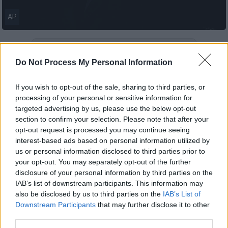
AP
Προσθέστε το ΕΘΝΟΣ στη Google
Do Not Process My Personal Information
Σοβαρά μπλεξίματα με τη δικαιοσύνη έχει ο
If you wish to opt-out of the sale, sharing to third parties, or
Κάρλο Αντσελότι
καθώς η
Οικονομική
processing of your personal or sensitive information for
Εισαγγελία
της
Μαδρίτης
ζητεί να
targeted advertising by us, please use the below opt-out
καταδικαστεί σε πενταετή φυλάκιση για
section to confirm your selection. Please note that after your
opt-out request is processed you may continue seeing
φορολογικές παραβάσεις
!
interest-based ads based on personal information utilized by
us or personal information disclosed to third parties prior to
Ο Ιταλός προπονητής της Ρεάλ Μαδρίτης
your opt-out. You may separately opt-out of the further
κατηγορείται ότι απέκρυψε περίπου ένα
disclosure of your personal information by third parties on the
εκατ. ευρώ στο διάστημα 2014-2015, κατά
IAB’s list of downstream participants. This information may
την πρώτη θητεία του στον πάγκο των
also be disclosed by us to third parties on the
IAB’s List of
Μερένχες.
Downstream Participants
that may further disclose it to other
third parties.
Ο Αντσελότι βρισκόταν υπό διερεύνηση απ'