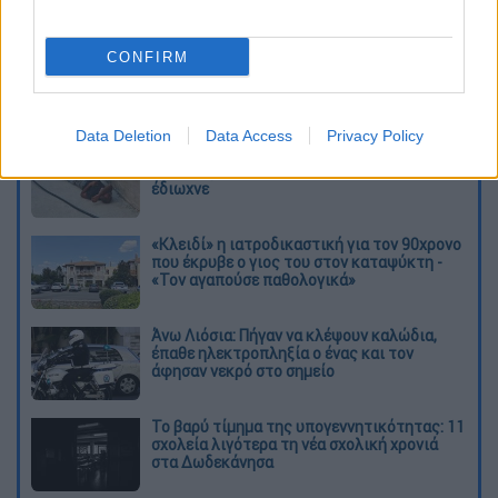
καταχώρηση
CONFIRM
Διαβάστε ακόμη
Data Deletion
Data Access
Privacy Policy
Τα «γεράκια» της Ψάθας: Έσωσαν από τη
μεγάλη φωτιά τη γειτονιά που κάποτε τους
έδιωχνε
«Κλειδί» η ιατροδικαστική για τον 90χρονο
που έκρυβε ο γιος του στον καταψύκτη -
«Τον αγαπούσε παθολογικά»
Άνω Λιόσια: Πήγαν να κλέψουν καλώδια,
έπαθε ηλεκτροπληξία ο ένας και τον
άφησαν νεκρό στο σημείο
Το βαρύ τίμημα της υπογεννητικότητας: 11
σχολεία λιγότερα τη νέα σχολική χρονιά
στα Δωδεκάνησα