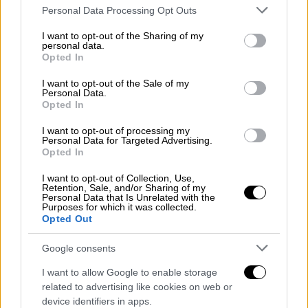
Please note that this website/app uses one or more Google
Personal Data Processing Opt Outs
την οικονομική αστυνομία και για άλλη
services and may gather and store information including but
υπόθεση, όμως είχε αποφύγει τις διώξεις
not limited to your visit or usage behaviour. You may click to
I want to opt-out of the Sharing of my
personal data.
grant or deny consent to Google and its third-party tags to
καθώς δεν βρέθηκαν απτά αποδεικτικά
Opted In
use your data for below specified purposes in below Google
στοιχεία για φοροδιαφυγή. Μάλιστα τότε, ο
consent section.
I want to opt-out of the Sale of my
πολυνίκης κόουτς είχε παραδεχθεί ότι οι
Personal Data.
οικονομικοί του σύμβουλοι τον οδήγησαν σε
Opted In
λάθος αποφάσεις δίνοντάς του κακές
I want to opt-out of processing my
συμβουλές.
Personal Data for Targeted Advertising.
Opted In
Φέρεται να απέκρυψε εισοδήματα
I want to opt-out of Collection, Use,
δύο ετών
Retention, Sale, and/or Sharing of my
Personal Data that Is Unrelated with the
Purposes for which it was collected.
Όπως σημειώνεται στα ρεπορτάζ του
Opted Out
ισπανικού Τύπου, ο Αντσελότι είχε δηλώσει
Google consents
τα χρήματα που έλαβε από τη Ρεάλ
Μαδρίτης κατά τις δύο επίμαχες περιόδους
I want to allow Google to enable storage
related to advertising like cookies on web or
(2014 και 2015) όμως η παράβαση σύμφωνα
device identifiers in apps.