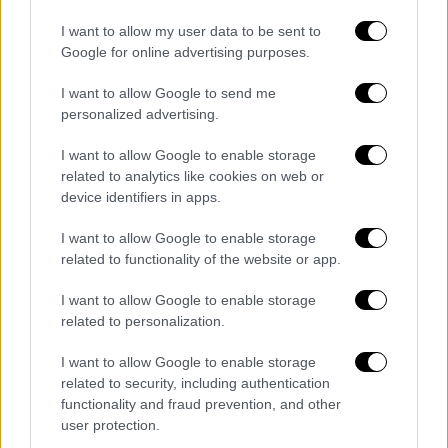
με τις οικονομικές αρχές εντοπίζεται στα
χρήματα που έλαβε από τα δικαιώματα για
I want to allow my user data to be sent to
την εικόνα του, τα οποία φέρεται να μην
Google for online advertising purposes.
δήλωσε στο ισπανικό κράτος. Συγκεκριμένα
I want to allow Google to send me
κατηγορείται ότι απέκρυψε εισοδήματα
personalized advertising.
ύψους 386.000 ευρώ το 2014 και 675.000
I want to allow Google to enable storage
ευρώ το 2015.
related to analytics like cookies on web or
device identifiers in apps.
I want to allow Google to enable storage
Τα σχολιά σας δημοσιεύονται άμεσα με δική σας ευθύνη. Το
related to functionality of the website or app.
ΕΘΝΟΣ θα παρεμβαίνει και τα προσβλητικά σχόλια θα
διαγράφονται
I want to allow Google to enable storage
related to personalization.
I want to allow Google to enable storage
related to security, including authentication
functionality and fraud prevention, and other
user protection.