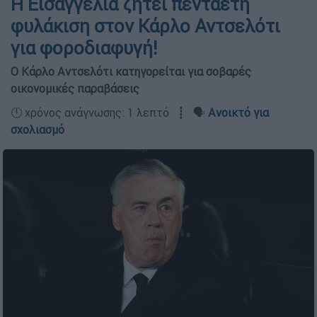
Η Εισαγγελία ζητεί πενταετή
φυλάκιση στον Κάρλο Αντσελότι
για φοροδιαφυγή!
Ο Κάρλο Αντσελότι κατηγορείται για σοβαρές
οικονομικές παραβάσεις
🕛 χρόνος ανάγνωσης: 1 λεπτό ┋ 🗣️
Ανοικτό για
σχολιασμό