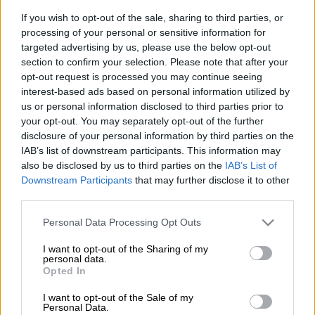
If you wish to opt-out of the sale, sharing to third parties, or
AP
processing of your personal or sensitive information for
targeted advertising by us, please use the below opt-out
section to confirm your selection. Please note that after your
Προσθέστε το ΕΘΝΟΣ στη Google
opt-out request is processed you may continue seeing
interest-based ads based on personal information utilized by
Με έναν τρομερό γύρο στην πίστα της
us or personal information disclosed to third parties prior to
your opt-out. You may separately opt-out of the further
Σαουδικής Αραβίας
ο
Μαξ Φερστάπεν
disclosure of your personal information by third parties on the
έσπασε τα χρονόμετρα και πήρε για δεύτερη
IAB’s list of downstream participants. This information may
σερί εβδομάδα την
pole position
στο
also be disclosed by us to third parties on the
IAB’s List of
πρωτάθλημα της
Formula 1
.
Downstream Participants
that may further disclose it to other
third parties.
Μετά την pole position και τη νίκη στον
Please note that this website/app uses one or more Google
Personal Data Processing Opt Outs
πρώτο αγώνα της σεζόν στο Μπαχρέιν, ο
services and may gather and store information including but
Ολλανδός παγκόσμιος πρωταθλητής έστειλε
not limited to your visit or usage behaviour. You may click to
I want to opt-out of the Sharing of my
personal data.
μήνυμα νίκης και ενόψει του δεύτερου γκραν
grant or deny consent to Google and its third-party tags to
Opted In
use your data for below specified purposes in below Google
πρι της νέας χρονιάς. Ο Φερστάπεν
consent section.
I want to opt-out of the Sale of my
τερμάτισε με διαφορά 3 δεκάτων του
Personal Data.