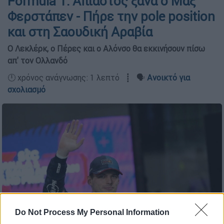
Formula 1: Άπιαστος ξανά ο Μαξ
Φερστάπεν - Πήρε την pole position
και στη Σαουδική Αραβία
Ο Λεκλέρκ, ο Πέρες και ο Αλόνσο θα εκκινήσουν πίσω
απ' τον Ολλανδό
🕛 χρόνος ανάγνωσης: 1 λεπτό ┋ 🗣️
Ανοικτό για
σχολιασμό
Do Not Process My Personal Information