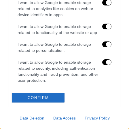
I want to allow Google to enable storage
related to analytics like cookies on web or
device identifiers in apps.
I want to allow Google to enable storage
related to functionality of the website or app.
καταχώρηση
I want to allow Google to enable storage
related to personalization.
Διαβάστε ακόμη
I want to allow Google to enable storage
Σοκαριστικό βίντεο από το τροχαίο στις
related to security, including authentication
Σέρρες που σκοτώθηκαν μητέρα και γιος:
functionality and fraud prevention, and other
Το ΙΧ πέφτει πάνω στο φορτηγό
user protection.
Νέα κλιμάκωση: Η Μόσχα δείχνει «άμεση
εμπλοκή» του ΝΑΤΟ σε επιθέσεις σε
CONFIRM
ρωσικό έδαφος - Τα ονόματα και ο
«εγκέφαλος»
«Χρειάζομαι βοήθεια»: Η πρώτη δήλωση
Data Deletion
Data Access
Privacy Policy
του Πέρεζ Χίλτον μετά τον live
αυτοτραυματισμό στο TikTok