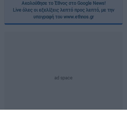
Ακολούθησε το Έθνος στο Google News!
Live όλες οι εξελίξεις λεπτό προς λεπτό, με την
υπογραφή του www.ethnos.gr