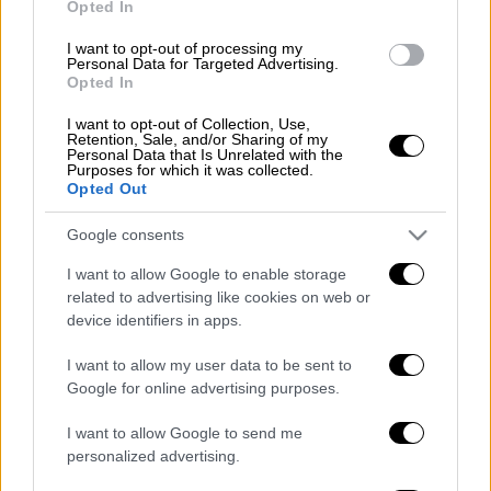
δευτερολέπτου απ' το
Σαρλ
Λεκλέρκ
της
Opted In
Ferrari που προσπάθησε αλλά έμεινε
I want to opt-out of processing my
δεύτερος κρατώντας πίσω του για μόλις 55
Personal Data for Targeted Advertising.
Opted In
χιλιοστά τον έτερο οδηγό της Red Bull
Σέρχιο
Πέρες
. Ακολούθησαν οι
Αλόνσο
,
I want to opt-out of Collection, Use,
Retention, Sale, and/or Sharing of my
Πιάστρι
,
Νόρις
,
Ράσελ
,
Χάμιλτον
,
Τσουνόντα
Personal Data that Is Unrelated with the
Purposes for which it was collected.
και
Στρολ
.
Opted Out
Η εκκίνηση του δεύτερου αγώνα της χρονιάς
Google consents
θα γίνει το απόγευμα του Σαββάτου (9/3,
I want to allow Google to enable storage
19.00) στην πίστα της Τζέντα.
related to advertising like cookies on web or
device identifiers in apps.
I want to allow my user data to be sent to
Τα σχολιά σας δημοσιεύονται άμεσα με δική σας ευθύνη. Το
Google for online advertising purposes.
ΕΘΝΟΣ θα παρεμβαίνει και τα προσβλητικά σχόλια θα
διαγράφονται
I want to allow Google to send me
personalized advertising.