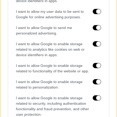
device identifiers in apps.
άνδρα που πήδηξε από ένα μπαλκόνι.
I want to allow my user data to be sent to
Το αστυνομικό τμήμα του Miami - Dade και
Google for online advertising purposes.
το γραφείο ανθρωποκτονιών
ανταποκρίθηκαν άμεσα και ανέλαβαν την
I want to allow Google to send me
personalized advertising.
έρευνα για την προφανή αυτοκτονία του κ.
Κονσταντίν Κολτσόφ (17/04/1981). Δεν
I want to allow Google to enable storage
υπάρχει υποψία σπρωξίματος».
related to analytics like cookies on web or
device identifiers in apps.
I want to allow Google to enable storage
Τα σχολιά σας δημοσιεύονται άμεσα με δική σας ευθύνη. Το
related to functionality of the website or app.
ΕΘΝΟΣ θα παρεμβαίνει και τα προσβλητικά σχόλια θα
διαγράφονται
I want to allow Google to enable storage
related to personalization.
I want to allow Google to enable storage
related to security, including authentication
functionality and fraud prevention, and other
user protection.