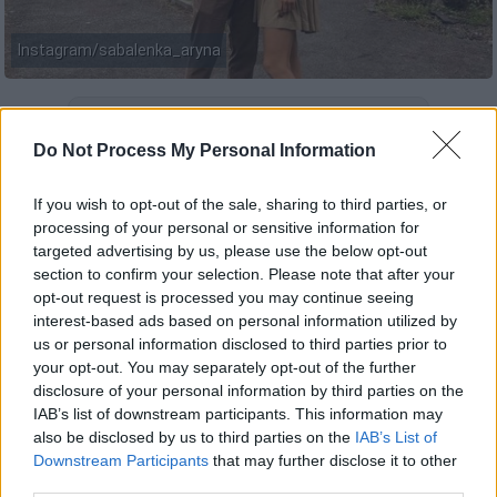
Instagram/sabalenka_aryna
Προσθέστε το ΕΘΝΟΣ στη Google
Do Not Process My Personal Information
Ανατροπή δεδομένων προκάλεσε η έκθεση
If you wish to opt-out of the sale, sharing to third parties, or
της αστυνομίας του
Μαϊάμι
σχετικά με τον
processing of your personal or sensitive information for
θάνατο
του
Κονσταντίν
Κολτσόφ
(Konstantin
targeted advertising by us, please use the below opt-out
Koltsov), πρώην επαγγελματία παίκτη χόκεϊ
section to confirm your selection. Please note that after your
επί πάγου και συντρόφου της κορυφαίας
opt-out request is processed you may continue seeing
interest-based ads based on personal information utilized by
τενίστριας
Αρίνα Σαμπαλένκα
.
us or personal information disclosed to third parties prior to
your opt-out. You may separately opt-out of the further
Οι αρχικές πληροφορίες και τα πρώτα
disclosure of your personal information by third parties on the
δημοσιεύματα
έκαναν λόγω για καρδιακό
IAB’s list of downstream participants. This information may
πρόβλημα του Κολτσόφ
, ο οποίος άφησε την
also be disclosed by us to third parties on the
IAB’s List of
τελευταία του πνοή στο Μαϊάμι παραμονές
Downstream Participants
that may further disclose it to other
third parties.
της έναρξης του τουρνουά, όπου επρόκειτο