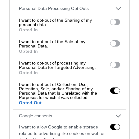
να αγωνιστεί η Σαμπαλένκα.
Please note that this website/app uses one or more Google
Personal Data Processing Opt Outs
services and may gather and store information including but
Ωστόσο, η αστυνομία του Μαϊάμι αναφέρει
not limited to your visit or usage behaviour. You may click to
I want to opt-out of the Sharing of my
personal data.
πως ο 42χρονος Λευκορώσος δεν υπέστη
grant or deny consent to Google and its third-party tags to
Opted In
use your data for below specified purposes in below Google
καρδιακή προσβολή αλλά έπεσε από
consent section.
I want to opt-out of the Sale of my
μπαλκόνι! Μάλιστα γίνεται λόγος για
Personal Data.
αυτοκτονία καθώς όπως αναφέρεται στην
Opted In
έκθεση «δεν υπάρχει υποψία σπρωξίματος».
I want to opt-out of processing my
Personal Data for Targeted Advertising.
Η έκθεση της αστυνομίας
Opted In
I want to opt-out of Collection, Use,
Όπως μεταδίδουν τα διεθνή ΜΜΕ, η έκθεση
Retention, Sale, and/or Sharing of my
Personal Data that Is Unrelated with the
της αστυνομίας του Μαϊάμι αναφέρει τα
Purposes for which it was collected.
εξής: «Σύμφωνα με τους ερευνητές, τη
Opted Out
Δευτέρα 18 Μαρτίου περίπου στις 12.39
Google consents
π.μ., η αστυνομία και η πυροσβεστική ομάδα
του Bal Harbor στάλθηκαν στο St. Regis Bal
I want to allow Google to enable storage
related to advertising like cookies on web or
Harbor Resort, 9703 Collins Avenue, για έναν