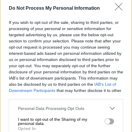
Στην ίδια κατεύθυνση κινείται και ο κ.
Do Not Process My Personal Information
Παπαστεργίου ο οποίος έχει σημειώσει ότι
«το τρίπτυχο "
νέα νομοθεσία, κάμερες,
If you wish to opt-out of the sale, sharing to third parties, or
ταυτοποίηση
" εγγυάται τη μεγάλη αλλαγή
processing of your personal or sensitive information for
που συντελείται στο χώρο του ελληνικού
targeted advertising by us, please use the below opt-out
section to confirm your selection. Please note that after your
αθλητισμού. Ως υπουργείο Ψηφιακής
opt-out request is processed you may continue seeing
Διακυβέρνησης, αξιοποιούμε όλα τα
interest-based ads based on personal information utilized by
διαθέσιμα τεχνολογικά εργαλεία,
us or personal information disclosed to third parties prior to
προκειμένου η ταυτοποίηση να γίνεται με
your opt-out. You may separately opt-out of the further
disclosure of your personal information by third parties on the
τον πλέον σύγχρονο και ασφαλή τρόπο.
IAB’s list of downstream participants. This information may
Αξιοποιούμε τις δυνατότητες που μας
also be disclosed by us to third parties on the
IAB’s List of
παρέχει το ψηφιακό μας πορτοφόλι, το
Downstream Participants
that may further disclose it to other
Gov.gr Wallet, ώστε με τρόπο απλό και
third parties.
φιλικό να μπαίνουμε γήπεδα κι εμείς και τα
Please note that this website/app uses one or more Google
Personal Data Processing Opt Outs
παιδιά μας».
services and may gather and store information including but
not limited to your visit or usage behaviour. You may click to
I want to opt-out of the Sharing of my
Απαραίτητη η εγγραφή στο ΕμΕπ πριν
personal data.
grant or deny consent to Google and its third-party tags to
Opted In
use your data for below specified purposes in below Google