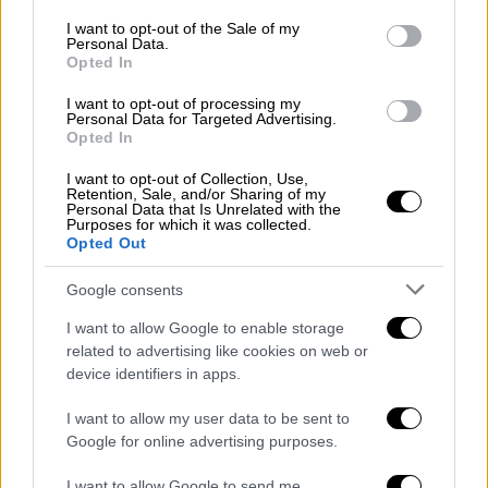
από το Gov.gr Wallet
consent section.
I want to opt-out of the Sale of my
Personal Data.
Οι πολίτες για να χρησιμοποιήσουν την
Opted In
εφαρμογή Gov.gr Wallet θα χρειαστούν τους
I want to opt-out of processing my
προσωπικούς κωδικούς πρόσβασης
Personal Data for Targeted Advertising.
στο
Taxisnet
και πιστοποιημένο αριθμό
Opted In
κινητού τηλεφώνου, ο οποίος πιστοποιείται
I want to opt-out of Collection, Use,
αποκλειστικά μέσω της καταχώρισης
Retention, Sale, and/or Sharing of my
Personal Data that Is Unrelated with the
στοιχείων στο
Εθνικό Μητρώο
Purposes for which it was collected.
Opted Out
Επικοινωνίας
(ΕμΕπ).
Google consents
Συγκεκριμένα, για τους
ενήλικες
, αρχικά
γίνεται η εγγραφή στο Εθνικό Μητρώο
I want to allow Google to enable storage
Επικοινωνίας, (στην πλατφόρμα
related to advertising like cookies on web or
device identifiers in apps.
https://www.gov.gr/ipiresies/polites-kai-
kathemerinoteta/stoikheia-polite-kai-
I want to allow my user data to be sent to
tautopoietika-eggrapha/ethniko-metroo-
Google for online advertising purposes.
epikoinonias-emep), συνδέονται στο wallet
I want to allow Google to send me