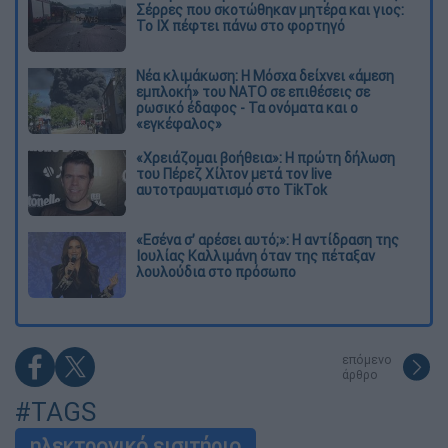
Σέρρες που σκοτώθηκαν μητέρα και γιος:
Το ΙΧ πέφτει πάνω στο φορτηγό
Νέα κλιμάκωση: Η Μόσχα δείχνει «άμεση
εμπλοκή» του ΝΑΤΟ σε επιθέσεις σε
ρωσικό έδαφος - Τα ονόματα και ο
«εγκέφαλος»
«Χρειάζομαι βοήθεια»: Η πρώτη δήλωση
του Πέρεζ Χίλτον μετά τον live
αυτοτραυματισμό στο TikTok
«Εσένα σ’ αρέσει αυτό;»: Η αντίδραση της
Ιουλίας Καλλιμάνη όταν της πέταξαν
λουλούδια στο πρόσωπο
επόμενο
άρθρο
#TAGS
ηλεκτρονικό εισιτήριο