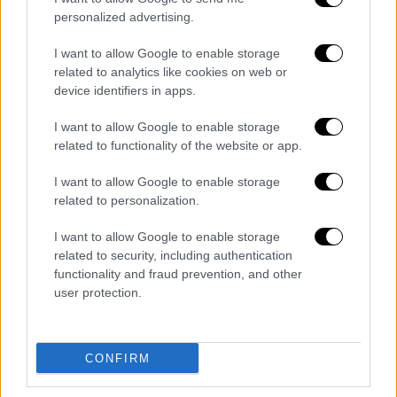
μέσω taxis, επιλέγουν το εισιτήριο και έτσι
personalized advertising.
μπαίνει το εισιτήριο στο wallet και κατόπιν
εμφανίζεται το QR Code ή το Barcode, με το
I want to allow Google to enable storage
οποίο θα εισέρχεται ο κάθε φίλαθλος στο
related to analytics like cookies on web or
device identifiers in apps.
γήπεδο.
I want to allow Google to enable storage
Όσον αφορά στους
ανήλικους
άνω των 15
related to functionality of the website or app.
ετών, οι οποίοι έχουν προσωπικούς
κωδικούς- διαπιστευτήρια TAXISnet και το
I want to allow Google to enable storage
κινητό τους τηλέφωνο είναι καταχωρημένο
related to personalization.
στο ΕμΕπ - emep.gov.gr, θα ακολουθούν την
I want to allow Google to enable storage
ίδια διαδικασία, όπως και οι ενήλικες για
related to security, including authentication
την είσοδό τους στα γήπεδα με το Gov.gr
functionality and fraud prevention, and other
Wallet.
user protection.
Στην περίπτωση των ανηλίκων κάτω των 15
ετών η
είσοδός τους στο γήπεδο
θα γίνεται
CONFIRM
εφόσον ο γονέας ή κηδεμόνας του