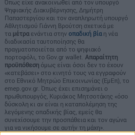
Όπως είχε ανακοινωθεί από τον υπουργό
Ψηφιακής Διακυβέρνησης, Δημήτρη
Παπαστεργίου και τον αναπληρωτή υπουργό
Αθλητισμού Γιάννη Βρούτση σχετικά με
τα
μέτρα
ενάντια στην
οπαδική βία
η νέα
διαδικασία ταυτοποίησης θα
πραγματοποιείται από το ψηφιακό
πορτοφόλι, το Gov.gr wallet.
Απαραίτητη
προϋπόθεση
όμως είναι όσοι δεν το έχουν
«κατεβάσει» στο κινητό τους να εγγραφούν
στο Εθνικό Μητρώο Επικοινωνίας (ΕμΕπ), το
emep.gov.gr. Όπως έχει επισημάνει ο
πρωθυπουργός, Κυριάκος Μητσοτάκης «όσο
δύσκολη κι αν είναι η καταπολέμηση της
λεγόμενης οπαδικής βίας, εμείς θα
συνεχίσουμε την προσπάθεια και τον αγώνα
για να νικήσουμε σε αυτήν τη μάχη».