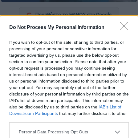
Προσθέστε το ΕΘΝΟΣ στη Google
Do Not Process My Personal Information
Ο
Γάλλος
αθλητής
Alexis Jandard
γλίστρησε
κατά τη διάρκεια των εγκαινίων ενός
If you wish to opt-out of the sale, sharing to third parties, or
ολυμπιακού κέντρου κολύμβησης
βόρεια του
processing of your personal or sensitive information for
Παρισιού, με την κάμερα να καταγράφει την
targeted advertising by us, please use the below opt-out
section to confirm your selection. Please note that after your
αμήχανη στιγμή του πάνω στον
βατήρα
.
opt-out request is processed you may continue seeing
interest-based ads based on personal information utilized by
ΔΙΑΒΑΣΤΕ ΕΠΙΣΗΣ
us or personal information disclosed to third parties prior to
your opt-out. You may separately opt-out of the further
disclosure of your personal information by third parties on the
Ελλάδα
|
05.04.2024 07:05
IAB’s list of downstream participants. This information may
Άγιοι Ανάργυροι: Η Κυριακή
also be disclosed by us to third parties on the
IAB’s List of
ξεψυχούσε και οι αστυνομικοί
Downstream Participants
that may further disclose it to other
κάθονταν μαζί με τον δολοφόνο!
third parties.
Please note that this website/app uses one or more Google
Personal Data Processing Opt Outs
services and may gather and store information including but