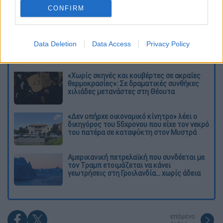
CONFIRM
Διαβάστε ακόμη
Kadebostany στο ethnos.gr: «Κάποτε
πίστευα ότι το να είσαι outsider ήταν
Data Deletion
Data Access
Privacy Policy
αδυναμία, τώρα το βλέπω ως δύναμη»
«Χωρίς σκηνές και κουβέρτες σε ακραίες
θερμοκρασίες»: Σε δραματικές συνθήκες
χιλιάδες μετανάστες στη Θέουτα
«Δεν υπήρχε οικονομικό κίνητρο» λέει ο
δικηγόρος του 55χρονου που είχε τον νεκρό
του πατέρα σε καταψύκτη στον Μυστρά
Αμερικανική πετρελαϊκή που συνδέεται με
τον Τραμπ ετοιμάζεται να κάνει
γεωτρήσεις στη Γροιλανδία... χωρίς άδεια
επόμενο