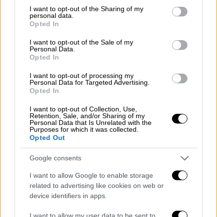
not limited to your visit or usage behaviour. You may click to
I want to opt-out of the Sharing of my
personal data.
Γελώντας για το
περιστατικό αργότερα στα
grant or deny consent to Google and its third-party tags to
Opted In
use your data for below specified purposes in below Google
μέσα κοινωνικής δικτύωσης
, ο 26χρονος
consent section.
ευχαρίστησε τον κόσμο για την υποστήριξή
I want to opt-out of the Sale of my
Personal Data.
του, λέγοντας: «Προς ενημέρωσή σας, η
Opted In
πλάτη μου είναι μια χαρά, αλλά ο εγωισμός
I want to opt-out of processing my
μου...».
Personal Data for Targeted Advertising.
Opted In
I want to opt-out of Collection, Use,
Retention, Sale, and/or Sharing of my
Personal Data that Is Unrelated with the
Purposes for which it was collected.
Opted Out
video
Google consents
I want to allow Google to enable storage
related to advertising like cookies on web or
device identifiers in apps.
I want to allow my user data to be sent to