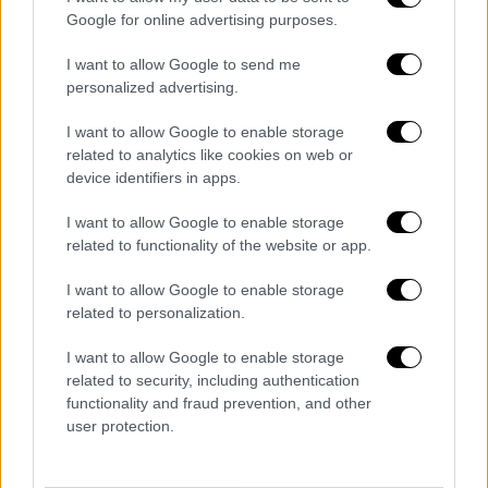
Στην εκδήλωση στο χώρο, έναν από τους
Google for online advertising purposes.
δύο που κατασκευάστηκαν ειδικά για τους
I want to allow Google to send me
Αγώνες του Παρισιού 2024, παραβρέθηκε ο
personalized advertising.
πρόεδρος Εμανουέλ Μακρόν.
I want to allow Google to enable storage
related to analytics like cookies on web or
device identifiers in apps.
Τα σχολιά σας δημοσιεύονται άμεσα με δική σας ευθύνη. Το
ΕΘΝΟΣ θα παρεμβαίνει και τα προσβλητικά σχόλια θα
I want to allow Google to enable storage
διαγράφονται
related to functionality of the website or app.
I want to allow Google to enable storage
related to personalization.
I want to allow Google to enable storage
related to security, including authentication
functionality and fraud prevention, and other
user protection.
καταχώρηση