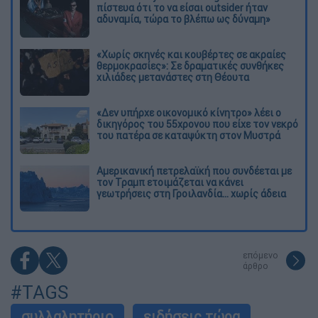
πίστευα ότι το να είσαι outsider ήταν
αδυναμία, τώρα το βλέπω ως δύναμη»
«Χωρίς σκηνές και κουβέρτες σε ακραίες
θερμοκρασίες»: Σε δραματικές συνθήκες
χιλιάδες μετανάστες στη Θέουτα
«Δεν υπήρχε οικονομικό κίνητρο» λέει ο
δικηγόρος του 55χρονου που είχε τον νεκρό
του πατέρα σε καταψύκτη στον Μυστρά
Αμερικανική πετρελαϊκή που συνδέεται με
τον Τραμπ ετοιμάζεται να κάνει
γεωτρήσεις στη Γροιλανδία... χωρίς άδεια
επόμενο
άρθρο
#TAGS
συλλαλητήριο
ειδήσεις τώρα