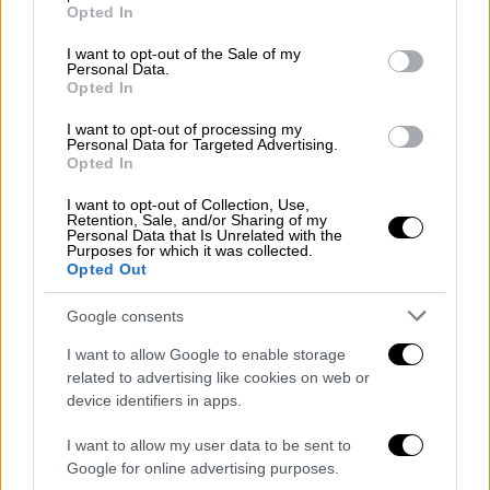
τριφύλλι.
#paofc
grant or deny consent to Google and its third-party tags to
Opted In
use your data for below specified purposes in below Google
#freepaofc
pic.twitter.com/RWujjVw
consent section.
I want to opt-out of the Sale of my
GoO
Personal Data.
Opted In
— ReppepSj (@ReppepSp)
May 19,
I want to opt-out of processing my
2024
Personal Data for Targeted Advertising.
Opted In
Οι φίλοι του Τριφυλλιού ζητούν αλλαγή στο
I want to opt-out of Collection, Use,
ιδιοκτησιακό καθεστώς της ομάδας
Retention, Sale, and/or Sharing of my
Personal Data that Is Unrelated with the
φωνάζοντας συνθήματα εις βάρος του Γιάννη
Purposes for which it was collected.
Αλαφούζου, τον οποίο καλούν να
Opted Out
αποχωρήσει απ' την ΠΑΕ.
Google consents
Ένταση με την αστυνομία
I want to allow Google to enable storage
related to advertising like cookies on web or
Περίπου στις 17:30 η αστυνομία σταμάτησε
device identifiers in apps.
την πορεία στο ύψος του εφετείου. Οι
I want to allow my user data to be sent to
αστυνομικοί ζήτησαν εισιτήρια από τον
Google for online advertising purposes.
κόσμο προκειμένου να συνεχίσουν την