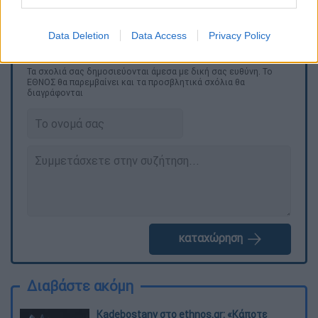
Data Deletion
Data Access
Privacy Policy
Τα σχολιά σας δημοσιεύονται άμεσα με δική σας ευθύνη. Το
ΕΘΝΟΣ θα παρεμβαίνει και τα προσβλητικά σχόλια θα
διαγράφονται
καταχώρηση
Διαβάστε ακόμη
Kadebostany στο ethnos.gr: «Κάποτε