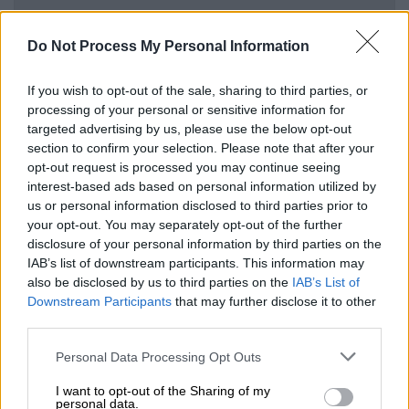
Αθλητισμός
|
07.05.2024 17:45
Η Θύρα 13 ανακοίνωσε συλλαλητήριο
Do Not Process My Personal Information
κατά της διοίκησης του
Παναθηναϊκού στο ντέρμπι με τον
If you wish to opt-out of the sale, sharing to third parties, or
processing of your personal or sensitive information for
Ολυμπιακό - «Αλαφούζο πούλα»
targeted advertising by us, please use the below opt-out
section to confirm your selection. Please note that after your
opt-out request is processed you may continue seeing
interest-based ads based on personal information utilized by
Στο Πεδίο του Άρεως, στις αρχές της
us or personal information disclosed to third parties prior to
Λεωφόρου Αλεξάνδρας, βρίσκονται
your opt-out. You may separately opt-out of the further
disclosure of your personal information by third parties on the
περισσότεροι από 6.000 οπαδοί του
IAB’s list of downstream participants. This information may
Τριφυλλιού, ενώ όσο περνάει η ώρα ο
also be disclosed by us to third parties on the
IAB’s List of
κόσμος αυξάνεται δεδομένου ότι ακολουθεί
Downstream Participants
that may further disclose it to other
στις 20.00 και το ντέρμπι με τον Ολυμπιακό
third parties.
στο γήπεδο Απ. Νικολαΐδης.
Please note that this website/app uses one or more Google
Personal Data Processing Opt Outs
services and may gather and store information including but
Σήμερα γράφουμε ιστορία για το
not limited to your visit or usage behaviour. You may click to
I want to opt-out of the Sharing of my
personal data.