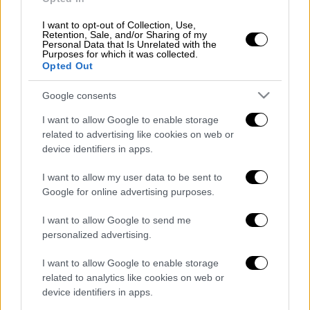
Στον άνθρωπο που τηρεί τις
υποσχέσεις του, που άλλαξε την
I want to opt-out of Collection, Use,
Retention, Sale, and/or Sharing of my
ιστορία… Πρόεδρε για σένα!
Personal Data that Is Unrelated with the
#IvanSavvidis
#ThePresident
Purposes for which it was collected.
Opted Out
pic.twitter.com/ekHpqIpA2C
Google consents
— PAOK FC (@PAOK_FC)
May 19,
2024
I want to allow Google to enable storage
related to advertising like cookies on web or
device identifiers in apps.
I want to allow my user data to be sent to
Τα σχολιά σας δημοσιεύονται άμεσα με δική σας ευθύνη. Το
ΕΘΝΟΣ θα παρεμβαίνει και τα προσβλητικά σχόλια θα
Google for online advertising purposes.
διαγράφονται
I want to allow Google to send me
personalized advertising.
I want to allow Google to enable storage
related to analytics like cookies on web or
device identifiers in apps.