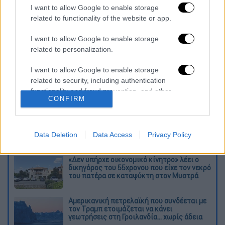
I want to allow Google to enable storage
related to functionality of the website or app.
καταχώρηση
I want to allow Google to enable storage
related to personalization.
Διαβάστε ακόμη
I want to allow Google to enable storage
Kadebostany στο ethnos.gr: «Κάποτε
related to security, including authentication
πίστευα ότι το να είσαι outsider ήταν
functionality and fraud prevention, and other
αδυναμία, τώρα το βλέπω ως δύναμη»
CONFIRM
user protection.
«Χωρίς σκηνές και κουβέρτες σε ακραίες
θερμοκρασίες»: Σε δραματικές συνθήκες
χιλιάδες μετανάστες στη Θέουτα
Data Deletion
Data Access
Privacy Policy
«Δεν υπήρχε οικονομικό κίνητρο» λέει ο
δικηγόρος του 55χρονου που είχε τον νεκρό
του πατέρα σε καταψύκτη στον Μυστρά
Αμερικανική πετρελαϊκή που συνδέεται με
τον Τραμπ ετοιμάζεται να κάνει
γεωτρήσεις στη Γροιλανδία... χωρίς άδεια