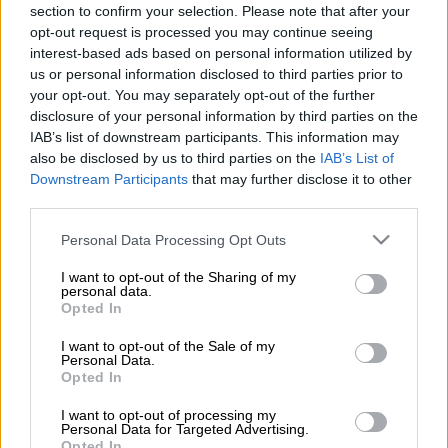
section to confirm your selection. Please note that after your
opt-out request is processed you may continue seeing
Προσθέστε το ΕΘΝΟΣ στη Google
interest-based ads based on personal information utilized by
us or personal information disclosed to third parties prior to
your opt-out. You may separately opt-out of the further
Ο
ΠΑΟΚ
γιορτάζει την κατάκτηση ενός
disclosure of your personal information by third parties on the
ιστορικού και ανεπανάληπτου τίτλου! Ο
IAB’s list of downstream participants. This information may
Δικέφαλος σ' αυτή τη μεγάλη στιγμή του
also be disclosed by us to third parties on the
IAB’s List of
συλλόγου φυσικά και δεν ξέχασε τον ηγέτη
Downstream Participants
that may further disclose it to other
third parties.
αυτής της ομάδας. Το αντίθετο, η ΠΑΕ ΠΑΟΚ
με ανάρτησή της στα social media έστειλε
Please note that this website/app uses one or more Google
Personal Data Processing Opt Outs
μήνυμα στον Ιβάν Σαββίδη, αφιερώνοντάς
services and may gather and store information including but
not limited to your visit or usage behaviour. You may click to
I want to opt-out of the Sharing of my
του αυτόν τον απίστευτο τίτλο!
personal data.
grant or deny consent to Google and its third-party tags to
Opted In
use your data for below specified purposes in below Google
«Στον άνθρωπο που τηρεί τις υποσχέσεις
consent section.
I want to opt-out of the Sale of my
του, που άλλαξε την ιστορία… Πρόεδρε για
Personal Data.
σένα!» ανέφερε σε ανάρτησή της η ΠΑΕ
Opted In
ΠΑΟΚ...
I want to opt-out of processing my
Personal Data for Targeted Advertising.
Opted In