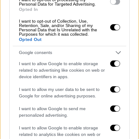
Φέτος υποφέραμε πολύ, αλλά είχαμε πίστη,
Personal Data for Targeted Advertising.
Opted In
μέρα με τη μέρα. Εδώ είναι η οικογένειά μου,
μείναμε ενωμένοι, δουλέψαμε και πετύχαμε
I want to opt-out of Collection, Use,
Retention, Sale, and/or Sharing of my
κάτι ιστορικό. Ο Παναθηναϊκός για δώδεκα
Personal Data that Is Unrelated with the
Purposes for which it was collected.
χρόνια ήταν εκτός των μεγάλων στιγμών κι
Opted Out
αυτό που πετύχαμε ήταν κάτι απίστευτο.
Google consents
Ο κόουτς ήταν ο πρώτος που πίστεψε σε
I want to allow Google to enable storage
μένα, είχε ένα όνειρο και το κάναμε
related to advertising like cookies on web or
πραγματικότητα. Έχει εμπιστοσύνη στον
device identifiers in apps.
εαυτό του, στην ομάδα και το πέτυχε. Ίσως
να μην περιμέναμε να το πάρουμε από την
I want to allow my user data to be sent to
Google for online advertising purposes.
πρώτη χρονιά, αλλά τα καταφέραμε. Με τη
Μακάμπι υποφέραμε, αλλά αποδείξαμε εδώ
I want to allow Google to send me
στο Final 4 πως είμαστε η καλύτερη ομάδα
personalized advertising.
κερδίζοντας με 16 πόντους τον ημιτελικό
I want to allow Google to enable storage
και με 15 τον τελικό».
related to analytics like cookies on web or