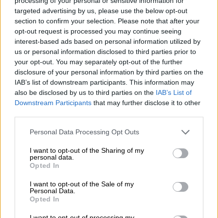
processing of your personal or sensitive information for
μέρα. Πιστεύω σε εκείνον κι αυτός σε μένα,
targeted advertising by us, please use the below opt-out
έχουμε πολύ καλή συνεργασία. Είπε από την
section to confirm your selection. Please note that after your
opt-out request is processed you may continue seeing
πρώτη μέρα να πάρει ο κόσμος εισιτήρια για
interest-based ads based on personal information utilized by
το Final 4 και τώρα ποιος να του πει τι;
us or personal information disclosed to third parties prior to
Κερδίσαμε και είμαστε πρωταθλητές
your opt-out. You may separately opt-out of the further
Ευρώπης, πανάξια. Είμαι περήφανος για
disclosure of your personal information by third parties on the
όλους.
IAB’s list of downstream participants. This information may
also be disclosed by us to third parties on the
IAB’s List of
Downstream Participants
that may further disclose it to other
Ergin Ataman ve Kostas Sloukas,
third parties.
şampiyonluk kupasını birlikte
kaldırıyor 🏆
Please note that this website/app uses one or more Google
Personal Data Processing Opt Outs
services and may gather and store information including but
not limited to your visit or usage behaviour. You may click to
I want to opt-out of the Sharing of my
pic.twitter.com/STb2YaOB8G
personal data.
grant or deny consent to Google and its third-party tags to
Opted In
use your data for below specified purposes in below Google
— Euroleague Time
consent section.
I want to opt-out of the Sale of my
(@euroleague_time)
May 26, 2024
Personal Data.
Opted In
Πέρσι ήταν… πέρσι. Ήμουν σε άλλη ομάδα.
I want to opt-out of processing my