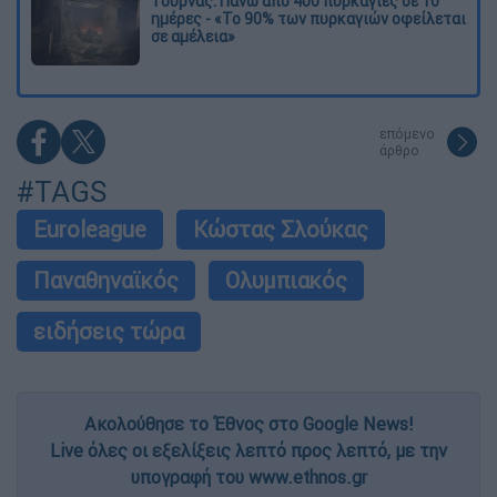
Τουρνάς: Πάνω από 400 πυρκαγιές σε 10
ημέρες - «Το 90% των πυρκαγιών οφείλεται
σε αμέλεια»
επόμενο
άρθρο
#TAGS
Euroleague
Κώστας Σλούκας
Παναθηναϊκός
Ολυμπιακός
ειδήσεις τώρα
Ακολούθησε το Έθνος στο Google News!
Live όλες οι εξελίξεις λεπτό προς λεπτό, με την
υπογραφή του www.ethnos.gr