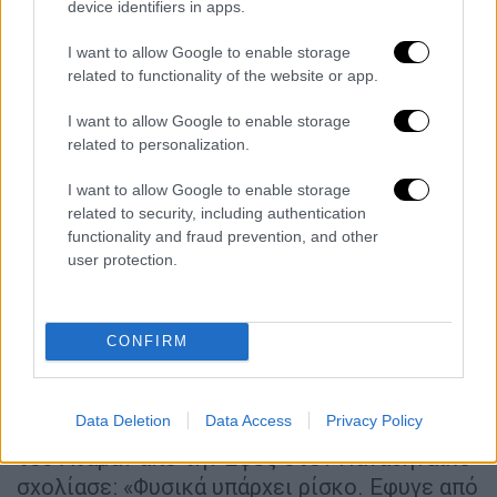
device identifiers in apps.
«Ο Αταμάν είναι ο ηγέτης»
I want to allow Google to enable storage
Για τον κόουτς Αταμάν είπε επίσης: «Ο κ.
related to functionality of the website or app.
Αταμάν είναι ο ηγέτης της ομάδας.
Εμπιστεύεται τους παίκτες και τους δίνει
I want to allow Google to enable storage
related to personalization.
το χρόνο και το χώρο να κάνουν τη δουλειά
τους. Ήμουν εκτός για δέκα μέρες λόγω
I want to allow Google to enable storage
τραυματισμού, δεν έπαιξα καλά στον
related to security, including authentication
ημιτελικό, αλλά ο κόουτς ξέρει τι μπορώ να
functionality and fraud prevention, and other
user protection.
κάνω εγώ και τι ο καθένας μας. Ο Ναν μπήκε
την ώρα που τον θέλαμε, έβαλε μεγάλα
καλάθια και κερδίσαμε. Χωρίς τον κόουτς
CONFIRM
δεν θα μπορούσαμε να κάνουμε τίποτα».
Τέλος, για τη μετακίνησή του από τον
Data Deletion
Data Access
Privacy Policy
Ολυμπιακό στον Παναθηναϊκό αλλά και αυτή
του Αταμάν από την Εφές στον Παναθηναϊκό
σχολίασε: «Φυσικά υπάρχει ρίσκο. Εφυγε από