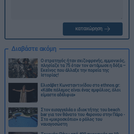
καταχώρηση
Διαβάστε ακόμη
O στρατηγός ήταν σχιζοφρενής, εμμονικός,
πλησίαζε τα 75 όταν τον αντάμωσε η δόξα –
Εκείνος που άλλαξε την πορεία της
Ιστορίας!
Ελισάβετ Κωνσταντινίδου στο ethnos.gr:
«Κάθε πόλεμος είναι ένας εμφύλιος, όλοι
είμαστε αδέλφια»
Στον εισαγγελέα ο ιδιοκτήτης του beach
bar για τον θάνατο του 4χρονου στην Πάρο -
Στο «μικροσκόπιο» ο ρόλος του
ναυαγοσώστη