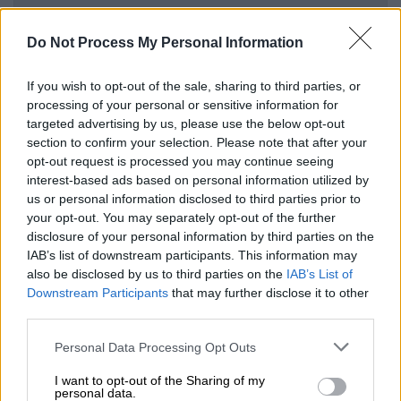
Αθλητισμός
|
23.05.2025 22:19
Do Not Process My Personal Information
Γιαννακόπουλος: «Όλοι κατώτεροι -
Φέτος αποτύχαμε, θα επανέλθουμε
If you wish to opt-out of the sale, sharing to third parties, or
πιο δυνατοί»
processing of your personal or sensitive information for
targeted advertising by us, please use the below opt-out
section to confirm your selection. Please note that after your
opt-out request is processed you may continue seeing
interest-based ads based on personal information utilized by
Η διοργανώτρια αρχή τιμώρησε τον
us or personal information disclosed to third parties prior to
ιδιοκτήτη της ΚΑΕ Παναθηναϊκός, Δημήτρη
your opt-out. You may separately opt-out of the further
Γιαννακόπουλο με απαγόρευση εισόδου για
disclosure of your personal information by third parties on the
IAB’s list of downstream participants. This information may
πέντε αγώνες και πρόστιμο 10 χιλιάδων
also be disclosed by us to third parties on the
IAB’s List of
ευρώ, για «απειλητικές πράξεις» προς τους
Downstream Participants
that may further disclose it to other
διαιτητές της αναμέτρησης μεταξύ
third parties.
Παναθηναϊκού και Φενέρμπαχτσε.
Please note that this website/app uses one or more Google
Personal Data Processing Opt Outs
services and may gather and store information including but
Ακόμα, το Τριφύλλι τιμωρήθηκε με πρόστιμο
not limited to your visit or usage behaviour. You may click to
I want to opt-out of the Sharing of my
7 χιλιάδων ευρώ για υβριστικά συνθήματα
personal data.
grant or deny consent to Google and its third-party tags to