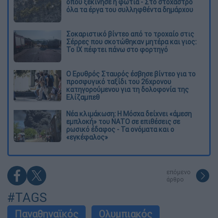
όπου ξεκίνησε η φωτιά - Στο στόχαστρο
όλα τα έργα του συλληφθέντα δημάρχου
Σοκαριστικό βίντεο από το τροχαίο στις
Σέρρες που σκοτώθηκαν μητέρα και γιος:
Το ΙΧ πέφτει πάνω στο φορτηγό
Ο Ερυθρός Σταυρός έσβησε βίντεο για το
προσφυγικό ταξίδι του 26χρονου
κατηγορούμενου για τη δολοφονία της
Ελίζαμπεθ
Νέα κλιμάκωση: Η Μόσχα δείχνει «άμεση
εμπλοκή» του ΝΑΤΟ σε επιθέσεις σε
ρωσικό έδαφος - Τα ονόματα και ο
«εγκέφαλος»
επόμενο
άρθρο
#TAGS
Παναθηναϊκός
Ολυμπιακός