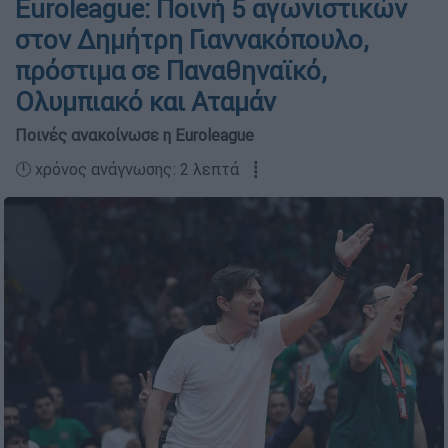
Euroleague: Ποινή 5 αγωνιστικών
στον Δημήτρη Γιαννακόπουλο,
πρόστιμα σε Παναθηναϊκό,
Ολυμπιακό και Αταμάν
Ποινές ανακοίνωσε η Euroleague
🕛 χρόνος ανάγνωσης: 2 λεπτά ┋