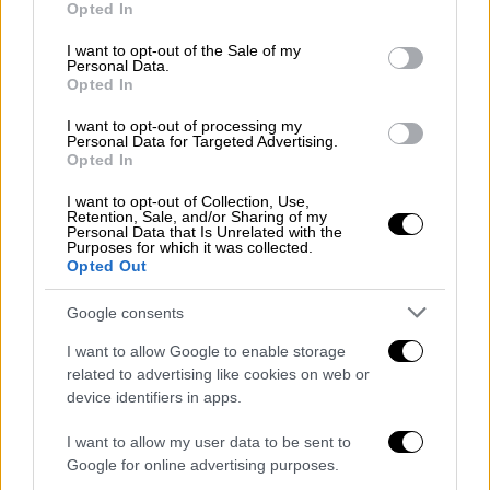
Opted In
των οπαδών του, ενώ ο Εργκίν Αταμάν
use your data for below specified purposes in below Google
δέχθηκε χρηματική ποινή 10 χιλιάδων ευρώ
consent section.
I want to opt-out of the Sale of my
Personal Data.
για πράξεις που οδήγησαν στην αντικανονική
Opted In
διακοπή της ροής του αγώνα, όπως αναφέρει
I want to opt-out of processing my
η διοργανώτρια αρχή.
Personal Data for Targeted Advertising.
Opted In
Τέλος, πρόστιμο 10 χιλιάδων ευρώ για
υβριστικά συνθήματα επιβλήθηκε και στον
I want to opt-out of Collection, Use,
Retention, Sale, and/or Sharing of my
Ολυμπιακό, ενώ 5 χιλιάδες ευρώ θα κληθεί
Personal Data that Is Unrelated with the
Purposes for which it was collected.
να πληρώσει η Φενέρμπαχτσε για τον ίδιο
Opted Out
λόγο.
Google consents
Η ανακοίνωση της Euroleague
I want to allow Google to enable storage
related to advertising like cookies on web or
Αναλυτικά η ανακοίνωση: “Ο Ολυμπιακός
device identifiers in apps.
Πειραιώς τιμωρήθηκε με πρόστιμο 10.000
ευρώ για προσβλητικά συνθήματα από τους
I want to allow my user data to be sent to
Google for online advertising purposes.
οπαδούς του, σύμφωνα με το άρθρο 29.2.στ)