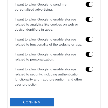
του Πειθαρχικού Κώδικα της Euroleague
I want to allow Google to send me
Basketball.
personalized advertising.
Ο Παναθηναϊκός AKTOR τιμωρήθηκε με
I want to allow Google to enable storage
πρόστιμο 7.000 ευρώ για προσβλητικά
related to analytics like cookies on web or
device identifiers in apps.
συνθήματα από τους οπαδούς του, σύμφωνα
με το άρθρο 29.2.στ) του Πειθαρχικού
I want to allow Google to enable storage
Κώδικα της Euroleague Basketball.
related to functionality of the website or app.
Η Φενέρμπαχτσε τιμωρήθηκε με πρόστιμο
I want to allow Google to enable storage
5.000 ευρώ για προσβλητικά συνθήματα από
related to personalization.
τους οπαδούς της, σύμφωνα με το άρθρο
I want to allow Google to enable storage
29.2.στ) του Πειθαρχικού Κώδικα της
related to security, including authentication
Euroleague Basketball.
functionality and fraud prevention, and other
user protection.
Ο Εργκίν Αταμάν, προπονητής του
Παναθηναϊκού AKTOR, τιμωρήθηκε με
πρόστιμο 10.000 ευρώ για την εκτέλεση
CONFIRM
ενεργειών που προκαλούν τη μη ομαλή