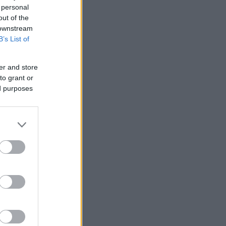
 personal
out of the
 downstream
B’s List of
er and store
to grant or
ed purposes