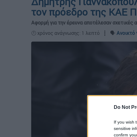
Δημήτρης Γιαννακόπουλ
τον πρόεδρο της ΚΑΕ 
Αφορμή για την έρευνα αποτέλεσαν σχετικές 
🕛 χρόνος ανάγνωσης: 1 λεπτό ┋ 🗣️
Ανοικτό 
Do Not Pr
If you wish 
sensitive in
confirm you