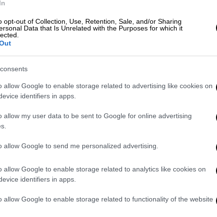
In
σχετικές αναφορές από την
ΚΑΕ Ολυμπιακός
τη διάρκεια των τελικών της
Basket League
o opt-out of Collection, Use, Retention, Sale, and/or Sharing
ersonal Data that Is Unrelated with the Purposes for which it
υμπιακού
. Οι αναφορές αυτές διαβάστηκαν
lected.
α.
Out
consents
o allow Google to enable storage related to advertising like cookies on
evice identifiers in apps.
 Μπάνια Λούκα ή Εγνάτια ο ΠΑΟΚ
o allow my user data to be sent to Google for online advertising
s.
ο: Πέθανε ο ιστορικός ηγέτης του
to allow Google to send me personalized advertising.
o allow Google to enable storage related to analytics like cookies on
evice identifiers in apps.
o allow Google to enable storage related to functionality of the website
 ιδιότητα του υπόπτου να δώσει εξηγήσεις