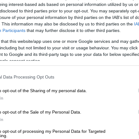
eing interest-based ads based on personal information utilized by us or
disclosed to third parties prior to your opt-out. You may separately opt-
losure of your personal information by third parties on the IAB’s list of
. This information may also be disclosed by us to third parties on the
IA
Participants
that may further disclose it to other third parties.
 that this website/app uses one or more Google services and may gath
including but not limited to your visit or usage behaviour. You may click 
 to Google and its third-party tags to use your data for below specifi
ogle consent section.
 το ΕΘΝΟΣ στη Google
l Data Processing Opt Outs
 να δώσει ο πρόεδρος και ιδιοκτήτης της
o opt-out of the Sharing of my personal data.
κόπουλος
, καθώς σύμφωνα με την
In
ος τέλεσης του
αδικήματος
της
o opt-out of the Sale of my Personal Data.
ίας σε αθλητικούς χώρους.
In
to opt-out of processing my Personal Data for Targeted
ing.