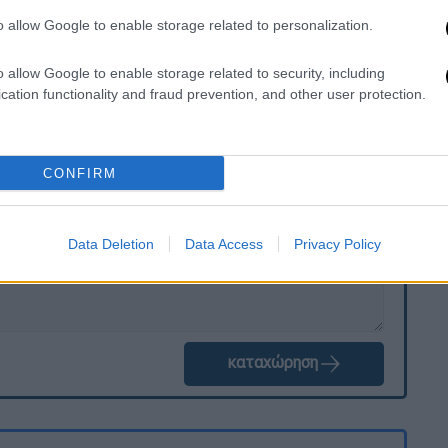
θλητικής Βίας
και στη συνέχεια ο
o allow Google to enable storage related to personalization.
νες κινήσεις του, με βάση το σύνολο της
o allow Google to enable storage related to security, including
cation functionality and fraud prevention, and other user protection.
. Το ΕΘΝΟΣ θα παρεμβαίνει και τα προσβλητικά σχόλια θα
CONFIRM
Data Deletion
Data Access
Privacy Policy
καταχώρηση