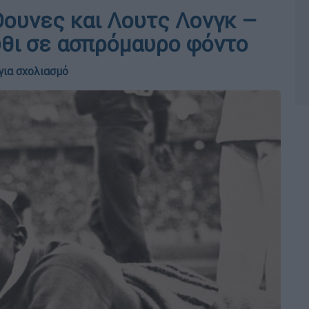
Όουνες και Λουτς Λονγκ –
ύθι σε ασπρόμαυρο φόντο
για σχολιασμό