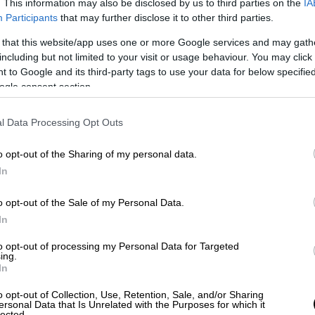
α χάσει την ιδεολογία του. Και οι δυο τους
. This information may also be disclosed by us to third parties on the
IA
Participants
that may further disclose it to other third parties.
αυτός καν αρχίσει τον Αστραπιαίο Πόλεμος.
ικά τον Τζέσε Οουενς, αλλά άφησε άπονα να
 that this website/app uses one or more Google services and may gath
ν ξανθομάλλη Λουτς.
including but not limited to your visit or usage behaviour. You may click 
 to Google and its third-party tags to use your data for below specifi
ogle consent section.
l Data Processing Opt Outs
o opt-out of the Sharing of my personal data.
In
o opt-out of the Sale of my Personal Data.
In
video
to opt-out of processing my Personal Data for Targeted
ing.
In
o opt-out of Collection, Use, Retention, Sale, and/or Sharing
ersonal Data that Is Unrelated with the Purposes for which it
lected.