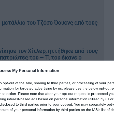
 μετάλλιο του Τζέσε Όουενς από τους
νίκησε τον Χίτλερ, ηττήθηκε από τους
ατριώτες του – Τι του έκανε ο
να πεθάνει
ocess My Personal Information
to opt-out of the sale, sharing to third parties, or processing of your per
ρικό που θα τους εξαιρέσει με χειρουργική
formation for targeted advertising by us, please use the below opt-out s
r selection. Please note that after your opt-out request is processed y
ι θα αποδώσει την αλήθεια τους δίχως
eing interest-based ads based on personal information utilized by us or
ενς
φωτογραφίζεται με τον
Λουτς Λονγκ
. Ο
disclosed to third parties prior to your opt-out. You may separately opt-
ν
Χίτλερ
να χάσει το χρώμα του, ο δεύτερος
losure of your personal information by third parties on the IAB’s list of