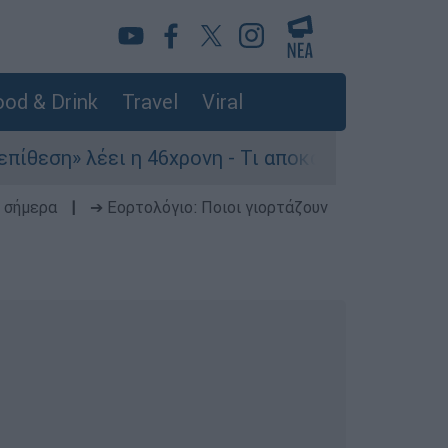
od & Drink
Travel
Viral
έει η 46χρονη - Τι αποκάλυψε στους αστυνομικού
 σήμερα
|
➔ Εορτολόγιο: Ποιοι γιορτάζουν