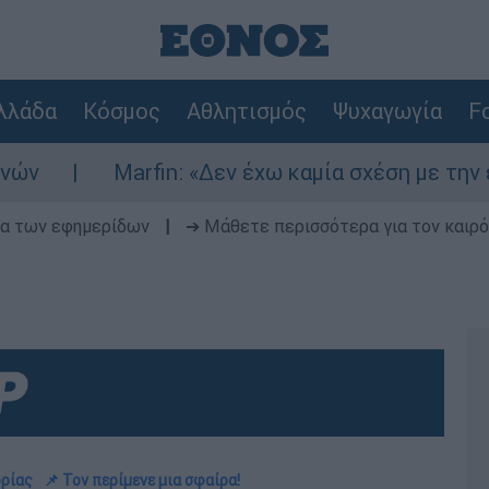
λλάδα
Κόσμος
Αθλητισμός
Ψυχαγωγία
Fo
Marfin: «Δεν έχω καμία σχέση με την επίθεση» λ
δα των εφημερίδων
|
➔ Μάθετε περισσότερα για τον καιρό
ορίας
📌 Τον περίμενε μια σφαίρα!