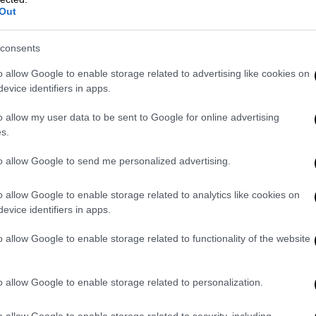
Out
consents
σερα αγωνίσματα του στίβου, κάτι που
o allow Google to enable storage related to advertising like cookies on
λ Λιούις, 48 χρόνια μετά. Ο Λουτς Λονγκ
evice identifiers in apps.
μήκος, κρέμασε στο στήθος του το ασημένιο
o allow my user data to be sent to Google for online advertising
ο βάθρο και έβαλε βαθιά μέσα στην καρδιά
s.
to allow Google to send me personalized advertising.
τορίας
o allow Google to enable storage related to analytics like cookies on
 ότι ο Γερμανός πλησίασε με καλοσύνη τον
evice identifiers in apps.
 του έδειξε τον τρόπο πώς να μετράει την
o allow Google to enable storage related to functionality of the website
 αλμάτων στο σκάμμα του βερολινέζικου
ίδοση. Με άλλα λόγια ο Λουτς πήρε από το
άθρο. Επίσης λέγεται- και είναι αλήθεια-
o allow Google to enable storage related to personalization.
του μαύρου Αμερικανού και μαζί έκαναν τον
o allow Google to enable storage related to security, including