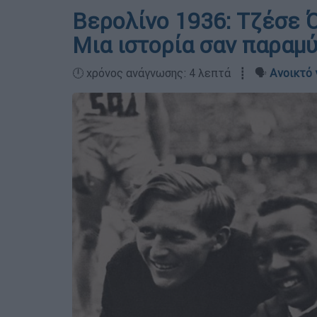
Βερολίνο 1936: Τζέσε 
Μια ιστορία σαν παραμ
🕛 χρόνος ανάγνωσης: 4 λεπτά ┋ 🗣️
Ανοικτό 