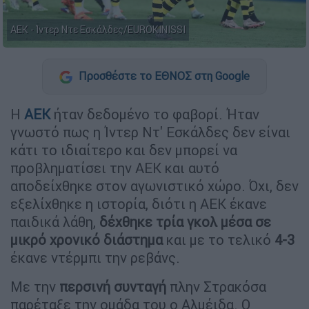
ΑΕΚ - Ίντερ Ντε Εσκάλδες/EUROKINISSI
Προσθέστε το ΕΘΝΟΣ στη Google
Η
ΑΕΚ
ήταν δεδομένο το φαβορί. Ήταν
γνωστό πως η Ίντερ Ντ' Εσκάλδες δεν είναι
κάτι το ιδιαίτερο και δεν μπορεί να
προβληματίσει την ΑΕΚ και αυτό
αποδείχθηκε στον αγωνιστικό χώρο. Όχι, δεν
εξελίχθηκε η ιστορία, διότι η ΑΕΚ έκανε
παιδικά λάθη,
δέχθηκε τρία γκολ μέσα σε
μικρό χρονικό διάστημα
και με το τελικό
4-3
έκανε ντέρμπι την ρεβάνς.
Με την
περσινή συνταγή
πλην Στρακόσα
παρέταξε την ομάδα του ο Αλμέιδα. Ο