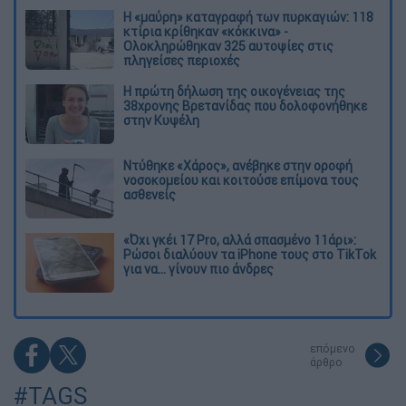
Η «μαύρη» καταγραφή των πυρκαγιών: 118
κτίρια κρίθηκαν «κόκκινα» -
Ολοκληρώθηκαν 325 αυτοψίες στις
πληγείσες περιοχές
Η πρώτη δήλωση της οικογένειας της
38χρονης Βρετανίδας που δολοφονήθηκε
στην Κυψέλη
Ντύθηκε «Χάρος», ανέβηκε στην οροφή
νοσοκομείου και κοιτούσε επίμονα τους
ασθενείς
«Όχι γκέι 17 Pro, αλλά σπασμένο 11άρι»:
Ρώσοι διαλύουν τα iPhone τους στο TikTok
για να... γίνουν πιο άνδρες
επόμενο
άρθρο
#TAGS