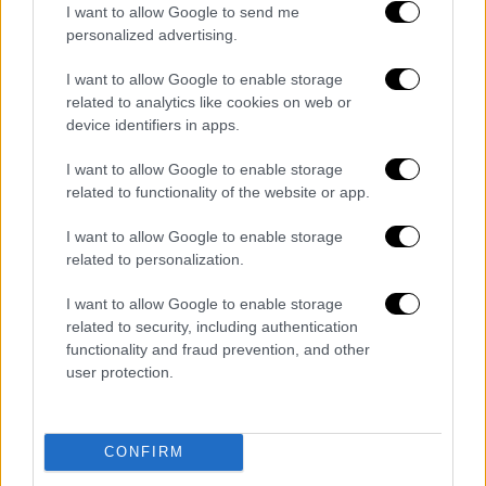
I want to allow Google to send me
ματς και προφανώς
στην υπόθεση-πρόκριση
personalized advertising.
- αν και στο ποδόσφαιρο ποτέ μην λες ποτέ -
με το σκορ να παραμένει ως έχει μέχρι την
I want to allow Google to enable storage
related to analytics like cookies on web or
ανάπαυλα του ημιχρόνου παρά τις καλές
device identifiers in apps.
στιγμές τον Ελίασον (45+1’) και
Λιούμπιτσιτς (45+2’).
I want to allow Google to enable storage
related to functionality of the website or app.
Με την έναρξη του β' μέρος η ΑΕΚ βγήκε με
I want to allow Google to enable storage
την ίδια ενδεκάδα και με την Ίντερ Ντ'
related to personalization.
Εσκάλδες να είναι αυτή που απείλησε πρώτη
με τον Στρακόσα στο 47' να λέει «όχι» σε τετ
I want to allow Google to enable storage
α τετ με τον Λόπες. Το 3-0 παρέμενε με την
related to security, including authentication
functionality and fraud prevention, and other
ΑΕΚ να φθάνει στο 53' και σε 4ο γκολ με τον
user protection.
Μουκουντί, ο οποίος με κάτι σαν κεφαλιά
νίκησε τον Μουνιόθ και έγραψε το 4-0.
Η ΑΕΚ έκανε ό,τι ήθελε, αλλά
σε ανύποπτη
CONFIRM
φάση ήρθε το
4-1. Στο 65' ο Βίντα θέλοντας