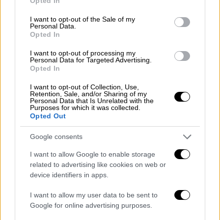
Opted In
use your data for below specified purposes in below Google
Τόρε να σουτάρει
άτσαλα
για να έρθει στο
consent section.
I want to opt-out of the Sale of my
20' το 2-0 για την Ένωση. Ο Στρακόσα βρήκε
Personal Data.
Opted In
με πανέμορφη μακρινή μπαλιά τον
Λιβάι
Γκαρσία
στην πλάτη της άμυνας των
I want to opt-out of processing my
Personal Data for Targeted Advertising.
φιλοξενούμενων. Ο άσος από το Τρινιντάντ
Opted In
δεν τα κατάφερε σε πρώτο χρόνο, αλλά σε
δεύτερο νίκησε τον Μουνιόθ για να κάνει το
I want to opt-out of Collection, Use,
Retention, Sale, and/or Sharing of my
2-0 για την Ένωση.
Personal Data that Is Unrelated with the
Purposes for which it was collected.
Opted Out
Η ΑΕΚ δεν είχε διάθεση να κατεβάσει το
πόδι από το γκάζι και στο 31' έφθασε στο 3ο
Google consents
γκολ με τον Μιγιάτ Γκατσίνοβιτς. Μετά από
I want to allow Google to enable storage
γύρισμα του Ρότα, από τα δεξιά, ο Γιόνσον
related to advertising like cookies on web or
πήρε την κόντρα και ο Σέρβος με ωραίο
device identifiers in apps.
τελείωμα μέσα από την περιοχή έστειλε την
I want to allow my user data to be sent to
μπάλα στα δίχτυα.
Google for online advertising purposes.
Με το 3-0 πλέον τα πάντα είχαν κριθεί στο