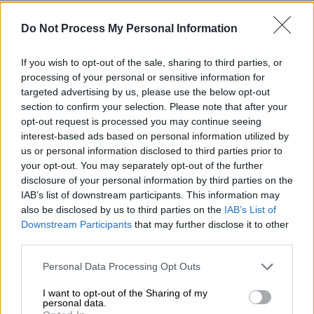
Η ΑΕΚ
μπήκε δυνατά και μόλις στο 5' άγγιξε
Do Not Process My Personal Information
το γκολ
. Ο Μουνιόθ είπε «όχι» στο σουτ του
Λιούμπιτσιτς με τον Γκατσίνοβιτς στο
If you wish to opt-out of the sale, sharing to third parties, or
ριμπάουντ να σημαδεύει το δοκάρι. Αυτό,
processing of your personal or sensitive information for
όμως, φαίνεται πως ήταν προμήνυμα για το
targeted advertising by us, please use the below opt-out
τι θα ακολουθούσε με την Ένωση στο 6' να
section to confirm your selection. Please note that after your
opt-out request is processed you may continue seeing
παίρνει προβάδισμα με τον «Λιούμπι». Ο
interest-based ads based on personal information utilized by
Κροάτης εκμεταλλεύτηκε την ασίστ του
us or personal information disclosed to third parties prior to
Λιβάι Γκαρσία για να κάνει με πλασέ το 1-0.
your opt-out. You may separately opt-out of the further
disclosure of your personal information by third parties on the
Η Ένωση είχε μπει με
τεράστια όρεξη
και
IAB’s list of downstream participants. This information may
στο 11' προσπάθησε να απειλήσει με κεφαλιά
also be disclosed by us to third parties on the
IAB’s List of
Downstream Participants
that may further disclose it to other
του Μουκουντί χωρίς αποτέλεσμα. Στο 12'
third parties.
το σουτ του Λιούμπιτσιτς δεν είχε
ευτυχή
κατάληξη
με το 1-0 να παραμένει.
Please note that this website/app uses one or more Google
Personal Data Processing Opt Outs
services and may gather and store information including but
Στο 19' η Ίντερ πάτησε για πρώτη φορά
not limited to your visit or usage behaviour. You may click to
I want to opt-out of the Sharing of my
personal data.
grant or deny consent to Google and its third-party tags to
απειλητικά την εστία της ΑΕΚ με
τον Ντε Λα