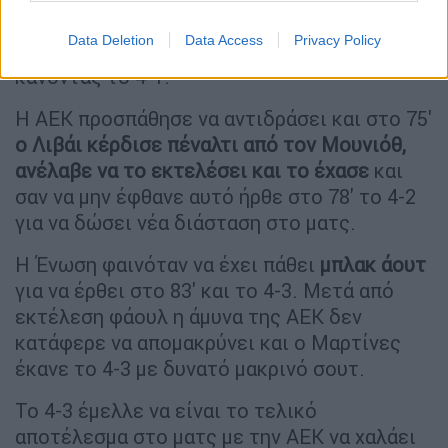
να γυρίσει την μπάλα με το κεφάλι στον
Data Deletion
Data Access
Privacy Policy
Στρακόσα, την έστειλε στα δίχτυα της ΑΕΚ
κάνοντας το 4-1.
Η ΑΕΚ προσπάθησε να αντιδράσει και στο 75'
ο Λιβάι κέρδισε πέναλτι από τον Μουνιόθ,
ανέλαβε να το εκτελέσει και το έχασε
και
σαν να μην έφθανε αυτό ήρθε στο 78' το 4-2
για να δώσει νέα διάσταση στο ματς.
Η Ένωση φαινόταν να έχει πάθει
μπλακ άουτ
για να έρθει στο 83' και το 4-3. Μετά από
εκτέλεση φάουλ η άμυνα της ΑΕΚ δεν
κατάφερε να απομακρύνει και ο Μαρτίνες
έκανε το 4-3 με δυνατό μακρινό σουτ.
Το 4-3 έμελλε να είναι το τελικό
αποτέλεσμα στο ματς με την ΑΕΚ να χαλάει