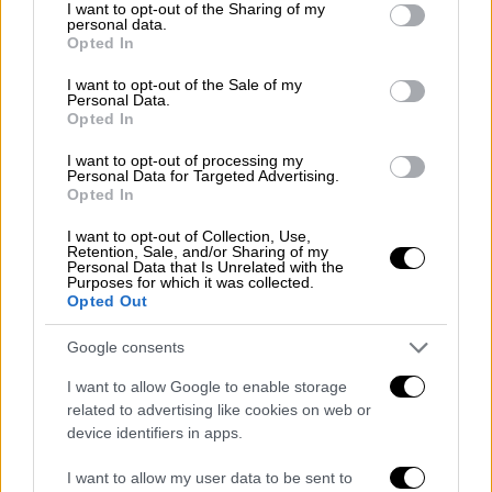
not limited to your visit or usage behaviour. You may click to
I want to opt-out of the Sharing of my
personal data.
grant or deny consent to Google and its third-party tags to
Βγήκε για ψώνια σε γνωστούς οίκους
Opted In
use your data for below specified purposes in below Google
consent section.
I want to opt-out of the Sale of my
Ρεπορτάζ της Daily Mail, αναφέρει πως η
Personal Data.
συμπεριφορά της ενοχλούσε τους
Opted In
συναθλητές της. Η ίδια φέρεται πως δεν
I want to opt-out of processing my
ήθελε να φορά τα ρούχα της αποστολής της
Personal Data for Targeted Advertising.
Opted In
Παραγουάης, ενώ πήγαινε βόλτες για ψώνια
στο Παρίσι στην Yves Saint Laurent και τη
I want to opt-out of Collection, Use,
Retention, Sale, and/or Sharing of my
Louis Vuitton, ενώ είχε επισκεφτεί και την
Personal Data that Is Unrelated with the
Purposes for which it was collected.
EuroDisney.
Opted Out
Google consents
I want to allow Google to enable storage
related to advertising like cookies on web or
device identifiers in apps.
I want to allow my user data to be sent to