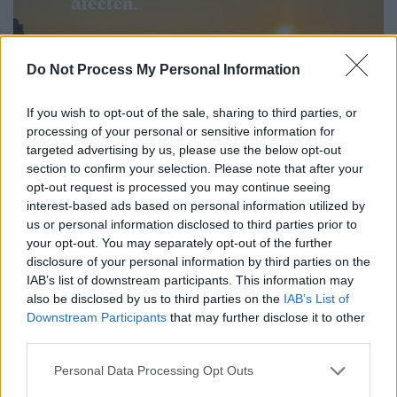
Do Not Process My Personal Information
If you wish to opt-out of the sale, sharing to third parties, or
processing of your personal or sensitive information for
targeted advertising by us, please use the below opt-out
section to confirm your selection. Please note that after your
opt-out request is processed you may continue seeing
interest-based ads based on personal information utilized by
us or personal information disclosed to third parties prior to
your opt-out. You may separately opt-out of the further
disclosure of your personal information by third parties on the
IAB’s list of downstream participants. This information may
also be disclosed by us to third parties on the
IAB’s List of
Downstream Participants
that may further disclose it to other
third parties.
Please note that this website/app uses one or more Google
Personal Data Processing Opt Outs
Λουάνα Αλόνσο
services and may gather and store information including but