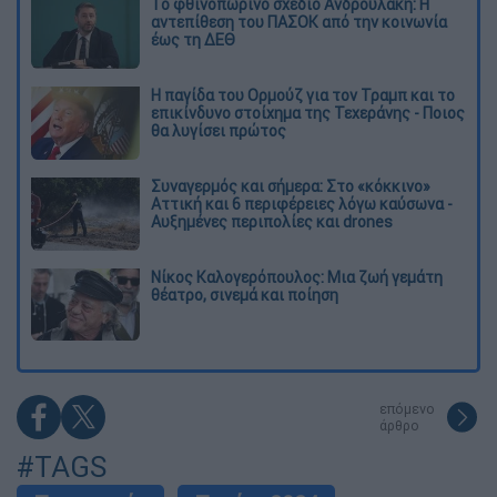
Το φθινοπωρινό σχέδιο Ανδρουλάκη: Η
αντεπίθεση του ΠΑΣΟΚ από την κοινωνία
έως τη ΔΕΘ
Η παγίδα του Ορμούζ για τον Τραμπ και το
επικίνδυνο στοίχημα της Τεχεράνης - Ποιος
θα λυγίσει πρώτος
Συναγερμός και σήμερα: Στο «κόκκινο»
Αττική και 6 περιφέρειες λόγω καύσωνα -
Αυξημένες περιπολίες και drones
Νίκος Καλογερόπουλος: Μια ζωή γεμάτη
θέατρο, σινεμά και ποίηση
επόμενο
άρθρο
#TAGS