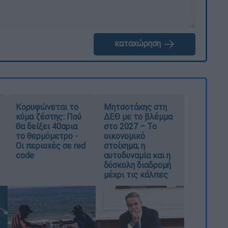
καταχώρηση
Κορυφώνεται το
Μητσοτάκης στη
κύμα ζέστης: Πού
ΔΕΘ με το βλέμμα
θα δείξει 40αρια
στο 2027 – Το
το θερμόμετρο -
οικονομικό
Οι περιοχές σε red
στοίχημα, η
code
αυτοδυναμία και η
δύσκολη διαδρομή
μέχρι τις κάλπες