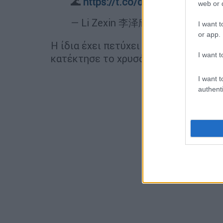
🌊
https://t.co/dxYqAujGWX
pic.
web or d
— Li Zexin 李泽欣 (@XH_Lee23)
A
I want t
or app.
Η ίδια έχει πετύχει
άλλες τρεις φορέ
I want t
κατέκτησε το χρυσό
μετάλλιο στους 
I want t
authenti