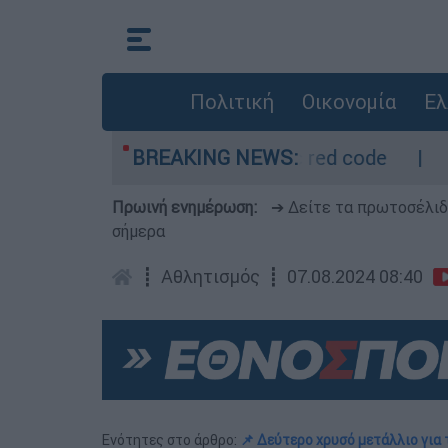
Πολιτική
Οικονομία
Ελ
ρο - Οι περιοχές σε red code
BREAKING NEWS:
Πέθανε σε η
Πρωινή ενημέρωση:
➔ Δείτε τα πρωτοσέλι
σήμερα
┋
Αθλητισμός
┋
07.08.2024 08:40
Ενότητες στο άρθρο:
📌 Δεύτερο χρυσό μετάλλιο για 