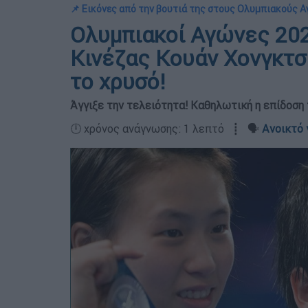
📌 Εικόνες από την βουτιά της στους Ολυμπιακούς 
Ολυμπιακοί Αγώνες 202
Κινέζας Κουάν Χονγκτσά
το χρυσό!
Άγγιξε την τελειότητα! Καθηλωτική η επίδοση
🕛 χρόνος ανάγνωσης: 1 λεπτό ┋ 🗣️
Ανοικτό 