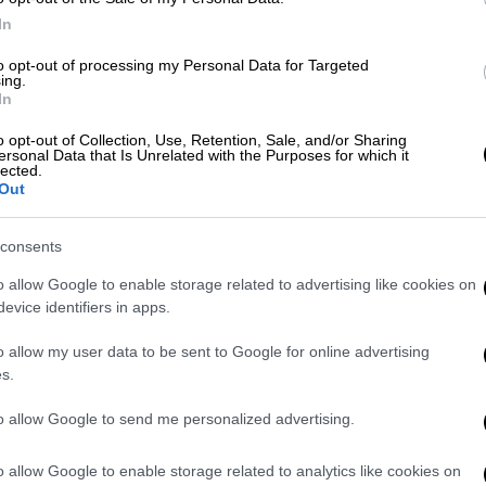
 την 17χρονη Κινέζα!
In
άλλιο τής Κινέζας στις καταδύσεις στους
to opt-out of processing my Personal Data for Targeted
 άγγιξε το τέλειο, καθώς πήρε 10άρια από
ing.
In
o opt-out of Collection, Use, Retention, Sale, and/or Sharing
ευτο. Το
συναίσθημα είναι φανταστικό
»,
ersonal Data that Is Unrelated with the Purposes for which it
lected.
 το τέλος του αγώνα.
Out
ς στους Ολυμπιακούς Αγώνες
consents
o allow Google to enable storage related to advertising like cookies on
evice identifiers in apps.
nother gold medal, China’s 22nd🥇, at
o allow my user data to be sent to Google for online advertising
s.
to allow Google to send me personalized advertising.
arance Technique" was invented for her!
o allow Google to enable storage related to analytics like cookies on