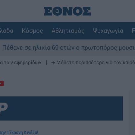
λάδα
Κόσμος
Αθλητισμός
Ψυχαγωγία
F
λικία 69 ετών ο πρωτοπόρος μουσικός παραγωγός
δα των εφημερίδων
|
➔ Μάθετε περισσότερα για τον καιρό
την 17χρονη Κινέζα!