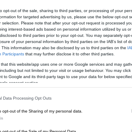
σεις η Κινέζα
Κουάν Χονγκτσάν
στους
to opt-out of the sale, sharing to third parties, or processing of your per
ας το χρυσό μετάλλιο και όλα τα 10άρια των
formation for targeted advertising by us, please use the below opt-out s
r selection. Please note that after your opt-out request is processed y
eing interest-based ads based on personal information utilized by us or
disclosed to third parties prior to your opt-out. You may separately opt-
losure of your personal information by third parties on the IAB’s list of
. This information may also be disclosed by us to third parties on the
IA
Participants
that may further disclose it to other third parties.
ωση για τον Έλληνα Ολυμπιονίκη στo
 that this website/app uses one or more Google services and may gath
άμε»
including but not limited to your visit or usage behaviour. You may click 
 to Google and its third-party tags to use your data for below specifi
ogle consent section.
υργός δεν θα παραστεί στην τελετή
l Data Processing Opt Outs
τη γυμναστική
o opt-out of the Sharing of my personal data.
In
o opt-out of the Sale of my Personal Data.