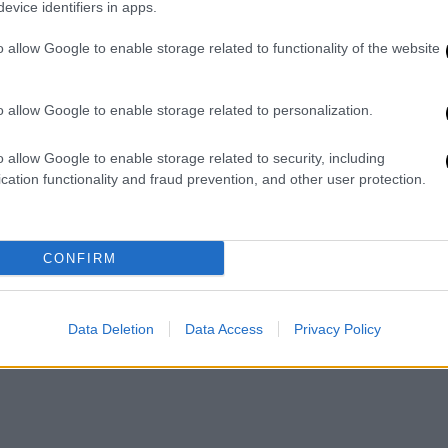
twitter.com/Y4xPgTFeQN
evice identifiers in apps.
ugust 6, 2024
o allow Google to enable storage related to functionality of the website
ς την τέλεια βουτιά
, οι δύο εξ αυτών όταν
o allow Google to enable storage related to personalization.
Ολυμπιακούς Αγώνες του Τόκιο το 2021!
o allow Google to enable storage related to security, including
cation functionality and fraud prevention, and other user protection.
CONFIRM
Data Deletion
Data Access
Privacy Policy