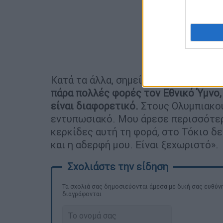
Κατά τα άλλα, σημείωσε:
«Ήταν ωραία
πάρα πολλές φορές τον Εθνικό Ύμνο,
είναι διαφορετικό.
Στους Ολυμπιακού
εντυπωσιακό. Μου άρεσε περισσότερο
κερκίδες αυτή τη φορά, στο Τόκιο δε
και η αδερφή μου. Είναι ξεχωριστό».
Τα σχολιά σας δημοσιεύονται άμεσα με δική σας ευθύνη
διαγράφονται