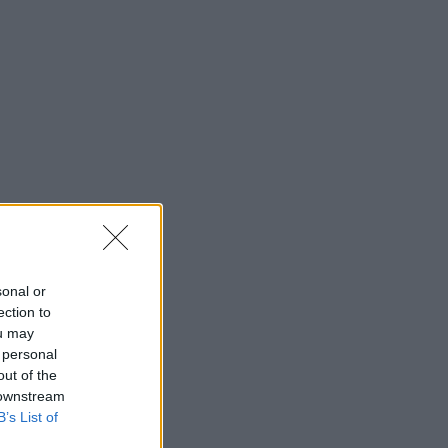
sonal or
ection to
ou may
 personal
out of the
 downstream
B’s List of