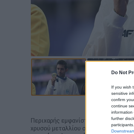
Do Not Pr
If you wish 
sensitive in
confirm you
Προσθέστε
continue se
information 
further disc
Περιχαρής εμφανίστηκε ο
Μίλτος Τε
participants
χρυσού μεταλλίου στο άλμα εις μήκο
Downstream 