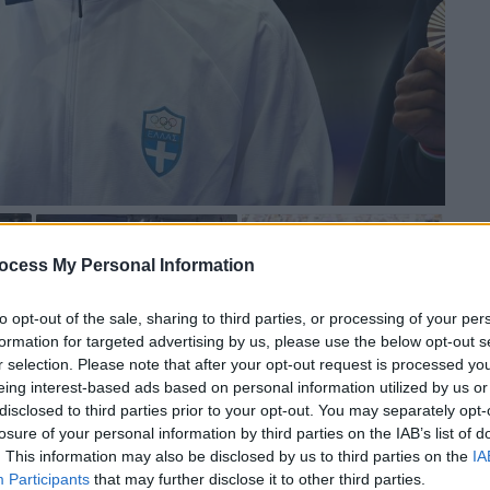
ocess My Personal Information
to opt-out of the sale, sharing to third parties, or processing of your per
formation for targeted advertising by us, please use the below opt-out s
r selection. Please note that after your opt-out request is processed y
 το ΕΘΝΟΣ στη Google
eing interest-based ads based on personal information utilized by us or
disclosed to third parties prior to your opt-out. You may separately opt-
losure of your personal information by third parties on the IAB’s list of
ντόγλου
μετά την τελετή απονομής στου
. This information may also be disclosed by us to third parties on the
IA
ς, στους
Ολυμπιακούς Αγώνες 2024
. Όμως, ο
Participants
that may further disclose it to other third parties.