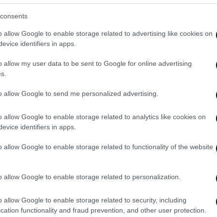
 πράγματα που μπορούσα να αλλάξω στη
consents
ες μέρες, δεν ξέρω αν πρέπει να το πω, με
o allow Google to enable storage related to advertising like cookies on
νούργιο ζευγάρι παπούτσια και δεν είχα
evice identifiers in apps.
τόση αυτοπεποίθηση, όσο έχω συνήθως σε
κά ο
Μίλτος Τεντόγλου
στην ΕΡΤ.
o allow my user data to be sent to Google for online advertising
s.
to allow Google to send me personalized advertising.
o allow Google to enable storage related to analytics like cookies on
evice identifiers in apps.
o allow Google to enable storage related to functionality of the website
o allow Google to enable storage related to personalization.
o allow Google to enable storage related to security, including
cation functionality and fraud prevention, and other user protection.