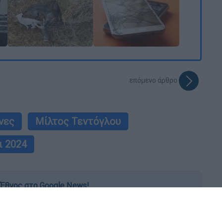
επόμενο άρθρο
νες
Μίλτος Τεντόγλου
ι 2024
Έθνος στο Google News!
 λεπτό, με την υπογραφή του www.ethnos.gr