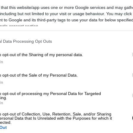
εις του μετά την απονομή αποκάλυψε ένα…
 that this website/app uses one or more Google services and may gath
πέτρεψε να κάνει ακόμη μεγαλύτερο άλμα.
including but not limited to your visit or usage behaviour. You may click 
 to Google and its third-party tags to use your data for below specifi
ogle consent section.
l Data Processing Opt Outs
απονομής του χρυσού μεταλλίου στον
o opt-out of the Sharing of my personal data.
In
o opt-out of the Sale of my Personal Data.
 μάχη αλλά έμεινε εκτός βάθρου η
In
to opt-out of processing my Personal Data for Targeted
ing.
In
o opt-out of Collection, Use, Retention, Sale, and/or Sharing
ersonal Data that Is Unrelated with the Purposes for which it
lected.
Out
τημένος είμαι. Ήταν όλα μεγάλα άλματα,