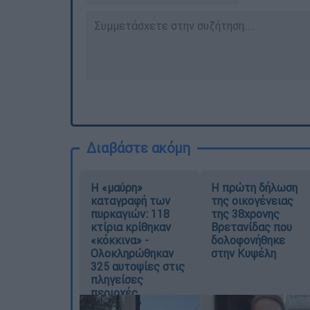
Διαβάστε ακόμη
Η «μαύρη»
Η πρώτη δήλωση
καταγραφή των
της οικογένειας
πυρκαγιών: 118
της 38χρονης
κτίρια κρίθηκαν
Βρετανίδας που
«κόκκινα» -
δολοφονήθηκε
Ολοκληρώθηκαν
στην Κυψέλη
325 αυτοψίες στις
πληγείσες
περιοχές