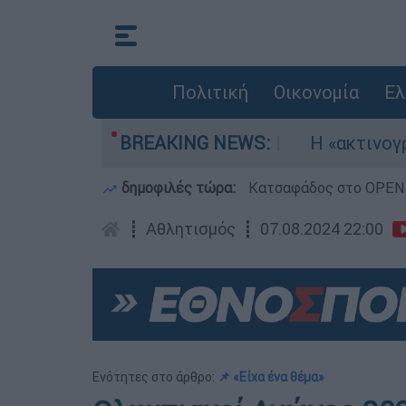
Πολιτική
Οικονομία
Ελ
ηκαν τρία αεροσκάφη
BREAKING NEWS:
Η «ακτινογραφία» τη
δημοφιλές τώρα:
Κατσαφάδος στο OPEN: 
┋
Αθλητισμός
┋
07.08.2024 22:00
Ενότητες στο άρθρο:
📌 «Είχα ένα θέμα»