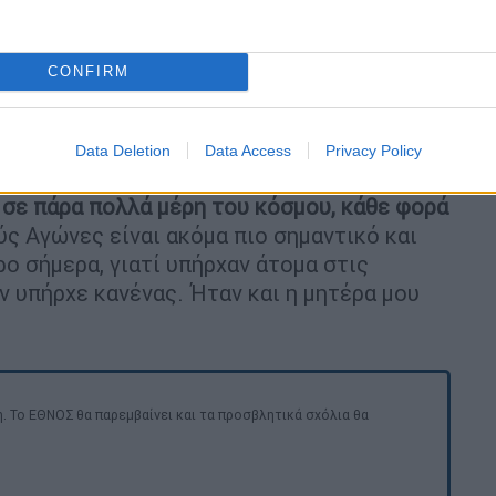
CONFIRM
Data Deletion
Data Access
Privacy Policy
 απονομή, το ευχαριστήθηκα. Έχω ακούσει
 σε πάρα πολλά μέρη του κόσμου, κάθε φορά
ς Αγώνες είναι ακόμα πιο σημαντικό και
 σήμερα, γιατί υπήρχαν άτομα στις
ν υπήρχε κανένας. Ήταν και η μητέρα μου
. Το ΕΘΝΟΣ θα παρεμβαίνει και τα προσβλητικά σχόλια θα