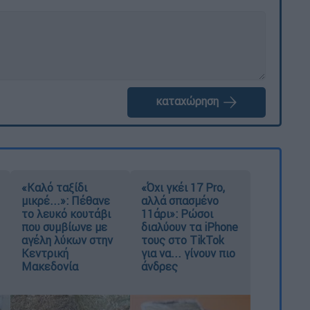
καταχώρηση
«Καλό ταξίδι
«Όχι γκέι 17 Pro,
μικρέ...»: Πέθανε
αλλά σπασμένο
το λευκό κουτάβι
11άρι»: Ρώσοι
που συμβίωνε με
διαλύουν τα iPhone
αγέλη λύκων στην
τους στο TikTok
Κεντρική
για να... γίνουν πιο
Μακεδονία
άνδρες