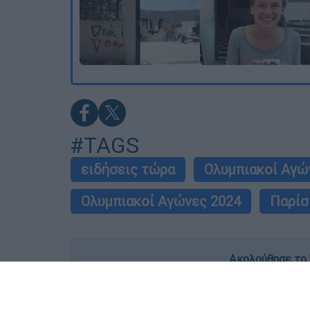
#TAGS
ειδήσεις τώρα
Ολυμπιακοί Αγώ
Ολυμπιακοί Αγώνες 2024
Παρίσ
Ακολούθησε το 
Live όλες οι εξελίξεις λεπτό προς