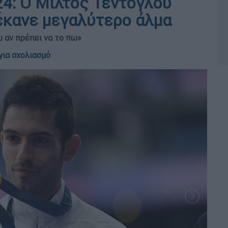
4: Ο Μίλτος Τεντόγλου
έκανε μεγαλύτερο άλμα
ω αν πρέπει να το πω»
για σχολιασμό