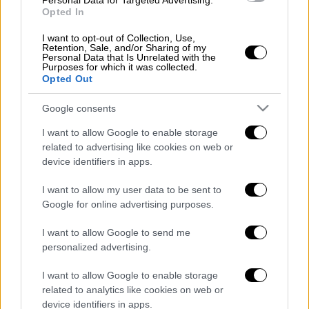
Personal Data for Targeted Advertising.
συμφωνία με την Ρεάλ Σοσιεδάδ για την
Opted In
αγορά ενός ταλαντούχου παίκτη.
I want to opt-out of Collection, Use,
Ο 20χρονος μπακ που γεννήθηκε στο Τέξας
Retention, Sale, and/or Sharing of my
Personal Data that Is Unrelated with the
των ΗΠΑ με καταγωγή από το Μεξικό, έχει
Purposes for which it was collected.
Opted Out
συμφωνήσει με τον ΠΑΟΚ για συμβόλαιο
τετραετούς διάρκειας. Την Πέμπτη θα
Google consents
υποβληθεί σε εξετάσεις και στη συνέχεια θα
I want to allow Google to enable storage
υπογράψει το συμβόλαιό του με τον
related to advertising like cookies on web or
Δικέφαλο.
device identifiers in apps.
I want to allow my user data to be sent to
Google for online advertising purposes.
Τα σχολιά σας δημοσιεύονται άμεσα με δική σας ευθύνη. Το
ΕΘΝΟΣ θα παρεμβαίνει και τα προσβλητικά σχόλια θα
I want to allow Google to send me
διαγράφονται
personalized advertising.
I want to allow Google to enable storage
related to analytics like cookies on web or
device identifiers in apps.