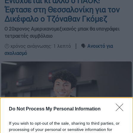
Ενισχύεται κι άλλο ο ΠΑΟΚ!
Έφτασε στη Θεσσαλονίκη για τον
Δικέφαλο ο Τζόναθαν Γκόμεζ
Ο 20χρονος Αμερικανομεξικανός μπακ θα υπογράψει
τετραετές συμβόλαιο
🕛 χρόνος ανάγνωσης: 1 λεπτό ┋ 🗣️
Ανοικτό για
σχολιασμό
Do Not Process My Personal Information
If you wish to opt-out of the sale, sharing to third parties, or
processing of your personal or sensitive information for