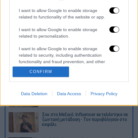
I want to allow Google to enable storage
related to functionality of the website or app.
I want to allow Google to enable storage
καταχώρηση
related to personalization.
I want to allow Google to enable storage
Διαβάστε ακόμη
related to security, including authentication
functionality and fraud prevention, and other
Τα «γεράκια» της Ψάθας: Έσωσαν από τη
user protection.
μεγάλη φωτιά τη γειτονιά που κάποτε τους
CONFIRM
έδιωχνε - «Πέρασε όλη η ζωή μπροστά μου»
Κυνήγι χρόνου στα λεωφορεία: Οδηγοί
Data Deletion
Data Access
Privacy Policy
καταγγέλλουν για δρομολόγια και
προειδοποιούν για κινδύνους
Σοκ στο Μεξικό: Influencer εκτελέστηκε σε
ζωντανή μετάδοση - Τον πυροβόλησαν στο
κεφάλι