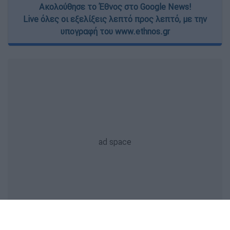
Ακολούθησε το Έθνος στο Google News!
Live όλες οι εξελίξεις λεπτό προς λεπτό, με την
υπογραφή του www.ethnos.gr