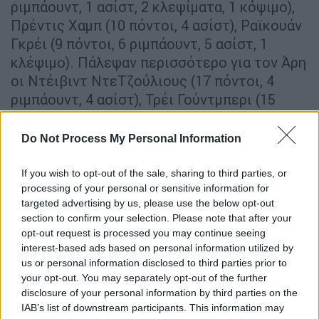
ριμπάουντ, 1 ασίστ, 2 κλεψίματα, 1 κόψιμο),
Πρέντις Χαμπ (10 πόντοι, 4 ασίστ), Ραϊκουάν
Γκρέι (9 πόντοι, 6 ριμπάουντ, 5 ασίστ, 1
κλέψιμο). Πάλεψαν περισσότερο για τον Άρη
οι Ντέιβιντ ΝτεΤζούλιους (17 πόντοι, 4
ριμπάουντ, 4 ασίστ), Τρέι Γούντμπερι (15
πόντοι, 6 ριμπάουντ).
Do Not Process My Personal Information
Τα δεκάλεπτα: 17-14, 29-26, 41-44, 59-70
If you wish to opt-out of the sale, sharing to third parties, or
Άρης
: Μπάνκς 2, Νόλεϊ 3, ΝτεΤζούλιους 17
processing of your personal or sensitive information for
(4), Γούντμπερι 15 (2), Μαντζούκας 5 (1),
targeted advertising by us, please use the below opt-out
Άλκινς 3, Τολιόπουλος 7, Χατζηδάκης,
section to confirm your selection. Please note that after your
Γκιουζέλης 1, Μποχωρίδης 2, Ρόμπερτς 4.
opt-out request is processed you may continue seeing
interest-based ads based on personal information utilized by
ΑΕΚ
: Χαμπ 10 (2), Νετζήπογλου 5 (1),
us or personal information disclosed to third parties prior to
your opt-out. You may separately opt-out of the further
Κουζέλογλου 5 (1), Γκόλντεν 4, Χέιλ 5, Γκρέι
disclosure of your personal information by third parties on the
9, Καράμπελας, Φλιώνης 2, Μπράις 18 (1),
IAB’s list of downstream participants. This information may
Κουζμίνσκας 12 (3).