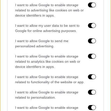
(2), Γιαννόπουλος 7 (2), Λανγκεβαϊν 10
I want to allow Google to enable storage
related to advertising like cookies on web or
Προμηθέας
: Πέρι, Μπαζίνας, Βερνάντο 5 (1),
device identifiers in apps.
Ιβούντου 15 (1), Τζαμάλ Γουίλιαμς 6 (1),
I want to allow my user data to be sent to
Γουόκερ 21 (2), Λούντζης 14 (3), Κένι
Google for online advertising purposes.
Γουίλιαμς 17 (2), Χρυσικόπουλος 3 (1)
I want to allow Google to send me
Περιστέρι - ΠΑΟΚ 72-80
personalized advertising.
Αν και δυσκολεύτηκε στο ξεκίνημα της
I want to allow Google to enable storage
related to analytics like cookies on web or
τελευταίας περιόδου, οπότε το Περιστέρι
device identifiers in apps.
απάντησε με επιμέρους σκορ 13-2, ο ΠΑΟΚ
κατάφερε να φύγει με τη νίκη από το
I want to allow Google to enable storage
«Ανδρέας Παπανδρέου» (80-72) χάρη στο
related to functionality of the website or app.
τρίο των Τζάκσον Κρούζερ (19π., 7ρ.),
I want to allow Google to enable storage
Σέντρικ Χέντερσον (18π., 6ρ.) και Φρανκ
related to personalization.
Μπάρτλεϊ (17π., 5ασ.). Ο Σι Τζέι Χάρις (20π.)
ήταν ο πρωταγωνιστής της προσπάθειας
I want to allow Google to enable storage