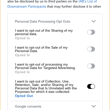
also be disclosed by us to third parties on the
IAB’s List of
Downstream Participants
that may further disclose it to other
Mαρούσι - Προμηθέας 80-84
third parties.
Συναρπαστικό ματς διεξήχθη στο γήπεδο
Please note that this website/app uses one or more Google
Personal Data Processing Opt Outs
services and may gather and store information including but
του Αμαρουσίου, όπου ο Προμηθέας
not limited to your visit or usage behaviour. You may click to
I want to opt-out of the Sharing of my
επικράτησε της τοπικής ομάδας με 84-80.
personal data.
grant or deny consent to Google and its third-party tags to
Opted In
use your data for below specified purposes in below Google
Πρώτος σκόρερ των νικητών ήταν ο
consent section.
I want to opt-out of the Sale of my
Τζόρνταν Ουόκερ με 21 πόντους, ενώ 17
Personal Data.
Opted In
πόντους είχε ο Κένι Ουίλιαμς και 15 πόντους
με 9 ριμπάουντ ο Γουές Ιβούντου. Για τους
I want to opt-out of processing my
Personal Data for Targeted Advertising.
γηπεδούχους ο Κάμερον Ρέινολντς ήταν
Opted In
απελπιστικά μόνος με 28 πόντους.
I want to opt-out of Collection, Use,
Retention, Sale, and/or Sharing of my
Τα δεκάλεπτα: 22-14, 46-40, 59-63, 80-84
Personal Data that Is Unrelated with the
Purposes for which it was collected.
Μαρούσι
: Σανόγκο 5, Ρέινολντς 28 (5),
Opted Out
Καρακώστας 1, Στόουβ 2, Τανούλης 6,
Google consents
Φρίντρικσον 7, Ραντούλιτσα 5, Νικολαϊδης 9