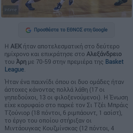
Intime
Προσθέστε το ΕΘΝΟΣ στη Google
Η
ΑΕΚ
ήταν αποτελεσματική στο δεύτερο
ημίχρονο και επικράτησε στο
Αλεξάνδρειο
του
Άρη
με 70-59 στην πρεμιέρα της
Basket
League
.
Ήταν ένα παιχνίδι όπου οι δυο ομάδες ήταν
άστοχες κάνοντας πολλά λάθη (17 οι
γηπεδούχοι, 13 οι φιλοξενούμενοι). Η Ένωση
είχε κορυφαίο στο παρκέ τον Σι Τζέι Μπράις
Τζούνιορ (18 πόντοι, 6 ριμπάουντ, 1 ασίστ),
το έργο του οποίου στήριξαν οι
Μιντάουγκας Κουζμίνσκας (12 πόντοι, 4