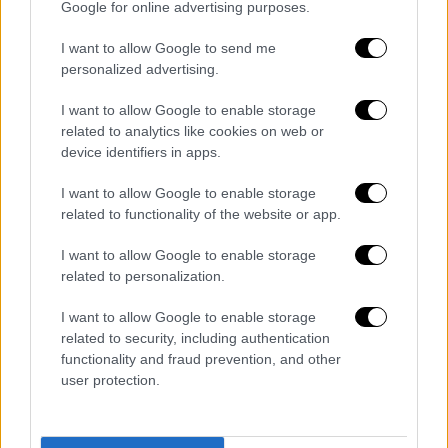
Google for online advertising purposes.
(Αρκαδίας)
I want to allow Google to send me
19:00 ΟΦΗ - Αστέρας
personalized advertising.
Διαιτητής: Εμμανουήλ Σκουλάς (Θεσσαλίας)
I want to allow Google to enable storage
related to analytics like cookies on web or
Βοηθοί: Ράινχαρντ Μπούξμπαουμ (Αν.
device identifiers in apps.
Αττικής), Ανδρέας Μεϊντάνας (Αχαΐας)
I want to allow Google to enable storage
related to functionality of the website or app.
4ος: Γεώργιος Βρέσκας (Πιερίας)
I want to allow Google to enable storage
19:00 ΠΑΟΚ - Λεβαδειακός
related to personalization.
Διαιτητής: Αθανάσιος Τζήλος (Λάρισας)
I want to allow Google to enable storage
related to security, including authentication
functionality and fraud prevention, and other
Βοηθοί: Δημήτριος Γκάγκας (Λάρισας),
user protection.
Σταύρος Σίπκας (Σάμου)
4ος: Κωνσταντίνος Κοτσάνης (Δράμας)