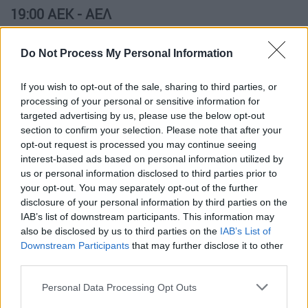
19:00 ΑΕΚ - ΑΕΛ
Διαιτητής: Πραξιτέλης Ζαχαριάδης
Do Not Process My Personal Information
(Μακεδονίας)
If you wish to opt-out of the sale, sharing to third parties, or
Βοηθοί: Δαμιανός Ευθυμιάδης (Πιερίας),
processing of your personal or sensitive information for
Παντελής Σπυρόπουλος (Αν. Αττικής)
targeted advertising by us, please use the below opt-out
section to confirm your selection. Please note that after your
opt-out request is processed you may continue seeing
4ος: Ευάγγελος Μανούχος (Αργολίδας)
interest-based ads based on personal information utilized by
us or personal information disclosed to third parties prior to
19:00 Ξάνθη - Απόλλων Σμύρνης
your opt-out. You may separately opt-out of the further
disclosure of your personal information by third parties on the
Διαιτητής: Αλέξανδρος Τσαμούρης
IAB’s list of downstream participants. This information may
(Πειραιώς)
also be disclosed by us to third parties on the
IAB’s List of
Downstream Participants
that may further disclose it to other
Βοηθοί: Δημήτριος Φίλος (Βοιωτίας),
third parties.
Σπυρίδων Βασιλόπουλος (Έβρου)
Please note that this website/app uses one or more Google
Personal Data Processing Opt Outs
services and may gather and store information including but