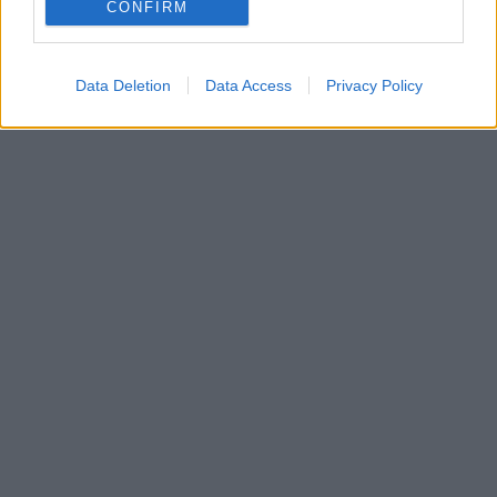
CONFIRM
Data Deletion
Data Access
Privacy Policy