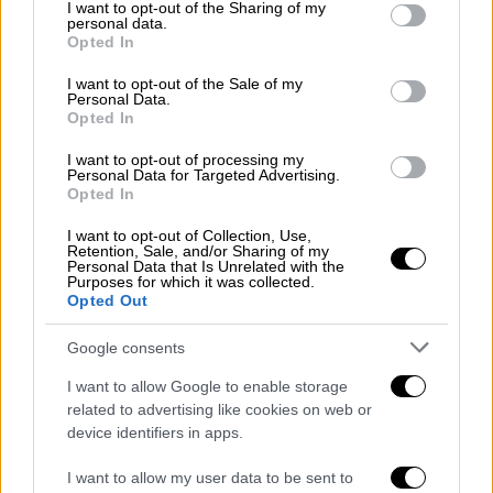
4ος: Ευστάθιος Γκορτσίλας (Μακεδονίας)
not limited to your visit or usage behaviour. You may click to
I want to opt-out of the Sharing of my
personal data.
grant or deny consent to Google and its third-party tags to
Opted In
19:00 Ατρόμητος - Παναθηναϊκός
use your data for below specified purposes in below Google
consent section.
I want to opt-out of the Sale of my
Διαιτητής: Άγγελος Ευαγγέλου (Αθηνών)
Personal Data.
Opted In
Βοηθοί: Χρήστος Ακρίβος (Αθηνών), Μιχαήλ
I want to opt-out of processing my
Personal Data for Targeted Advertising.
Παπαδάκης (Ηρακλείου)
Opted In
I want to opt-out of Collection, Use,
4ος: Γεώργιος Λάμπρου (Ευβοίας)
Retention, Sale, and/or Sharing of my
Personal Data that Is Unrelated with the
Purposes for which it was collected.
19:00 Λαμία - Ολυμπιακός
Opted Out
Διαιτητής: Γεώργιος Κομίνης (Θεσπρωτίας)
Google consents
I want to allow Google to enable storage
Βοηθοί: Χασάν Κούλα (Ξάνθης), Θεόφιλος
related to advertising like cookies on web or
Μωυσιάδης (Ηπείρου)
device identifiers in apps.
4ος: Αριστοτέλης Διαμαντόπουλος
I want to allow my user data to be sent to